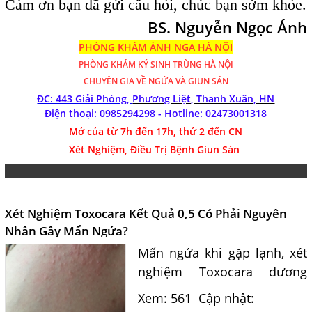
Cám ơn bạn đã gửi câu hỏi, chúc bạn sớm khỏe.
BS. Nguyễn Ngọc Ánh
PHÒNG KHÁM ÁNH NGA HÀ NỘI
PHÒNG KHÁM
KÝ SINH TRÙNG HÀ NỘI
CHUYÊN GIA VỀ NGỨA VÀ GIUN SÁN
ĐC: 443 Giải Phóng,
Phương Liệt, Thanh Xuân, HN
Điện thoại: 0985294298 - Hotline:
02473001318
Mở của từ 7h đến 17h, thứ 2 đến CN
Xét Nghiệm, Điều Trị Bệnh Giun Sán
Xét Nghiệm Toxocara Kết Quả 0,5 Có Phải Nguyên
Nhân Gây Mẩn Ngứa?
Mẩn ngứa khi gặp lạnh, xét
nghiệm Toxocara dương
tính 0,5 có phải nguyên
Xem: 561
Cập nhật:
nhân? Tiến sĩ Bác sĩ Nguyễn