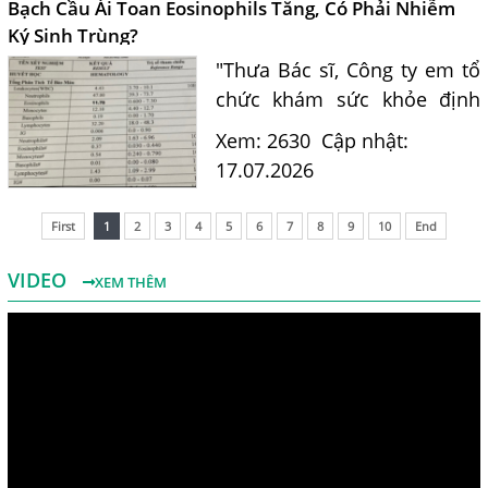
Bạch Cầu Ái Toan Eosinophils Tăng, Có Phải Nhiễm
Ký Sinh Trùng?
"Thưa Bác sĩ, Công ty em tổ
chức khám sức khỏe định
kỳ. Kết quả xét nghiệm máu
Xem: 2630
Cập nhật:
của em có chỉ số bạch cầu ái
17.07.2026
toan (Eosinophils) tăng là
11.7%. Em nghe nói chỉ...
First
1
2
3
4
5
6
7
8
9
10
End
VIDEO
XEM THÊM