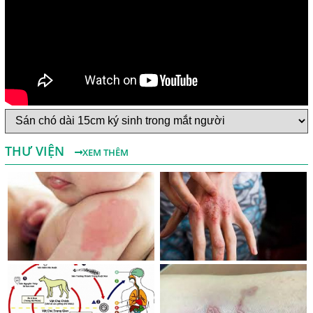
Một Số Điều Cần Biết Về Ký Sinh Trùng Demodex Trên Da
Người
Nguyên Nhân Và Tác Hại Của Bệnh Giun Chỉ Bạch Huyết
THƯ VIỆN
XEM THÊM
Chẩn Đoán Và Điều Trị Bệnh Echinococcus
Những Điều Cần Biết Về Giun Hình Ống
Chẩn Đoán Và Điều Trị Bệnh Amip Ở Não
Bệnh Sán Chó Dấu Hiệu Nhận Biết Và Thời Gian Trị Bệnh
Sán Chó
Trị Bệnh Sán Chó Có Khỏi Bệnh Ngứa Da Không?
TRIỆU CHỨNG GIUN SÁN CHÓ MÈO