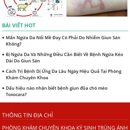
Khi Trẻ Bị Dị Ứng Da Cần Làm Xét Nghiệm Gì Tìm Nguyên
Nhân Dị Ứng Da
Điều trị bệnh sán lá gan ở đâu?
BÀI VIẾT HOT
Mẩn Ngứa Da Nổi Mề Đay Có Phải Do Nhiễm Giun Sán
Không?
Bị Ngứa Da Và Những Điều Cần Biết Về Bệnh Ngứa Kéo
Dài Do Giun Sán
Cách Trị Bệnh Dị Ứng Da Lâu Ngày Hiệu Quả Tại Phòng
Khám Chuyên Khoa
Dấu hiệu nào nhận biết bệnh giun đũa chó mèo
Toxocara?
Những điều cần biết về bệnh giun đũa chó mèo
Bệnh Chàm Và Những Yếu Tố Liên Quan Đến Bệnh Giun
THÔNG TIN ĐỊA CHỈ
Sán
PHÒNG KHÁM CHUYÊN KHOA KÝ SINH TRÙNG ÁNH
Dấu Hiệu Ngứa Da, Dị Ứng, Nổi Mề Đay Do Nhiễm Sán