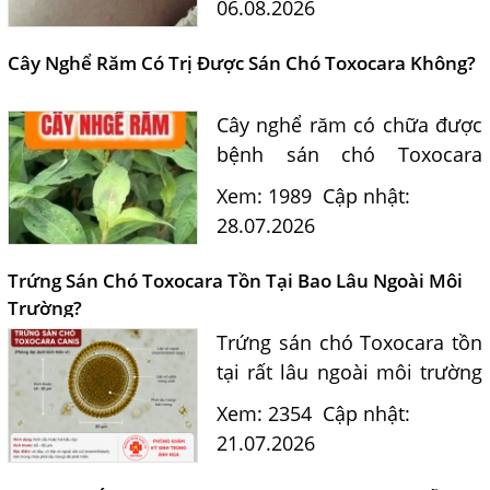
06.08.2026
Hằng Lan tư vấn triệu chứng,
điều trị và phòng ngừa sán...
Cây Nghể Răm Có Trị Được Sán Chó Toxocara Không?
Cây nghể răm có chữa được
bệnh sán chó Toxocara
không? Tiến sĩ Bác sĩ
Xem: 1989
Cập nhật:
Nguyễn Hằng Lan giải đáp
28.07.2026
dựa trên bằng chứng khoa
học và hướng dẫn điều trị
Trứng Sán Chó Toxocara Tồn Tại Bao Lâu Ngoài Môi
của...
Trường?
Trứng sán chó Toxocara tồn
tại rất lâu ngoài môi trường
và là nguồn lây nhiễm nguy
Xem: 2354
Cập nhật:
hiểm cho con người. Tiến sĩ
21.07.2026
Bác sĩ Nguyễn Hằng Lan tư
vấn cách nhận biết...