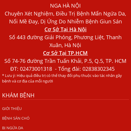
NGA HÀ NỘI
Chó Trong Máu
Chuyên Xét Nghiệm, Điều Trị Bệnh Mẩn Ngứa Da,
Bác sĩ Nguyễn Ngọc Ánh Phòng Khám Ánh Nga Đề Tài
Nổi Mề Đay, Dị Ứng Do Nhiễm Bệnh Giun Sán
Nghiên Cứu Khoa
Cơ Sở Tại Hà Nội
Xét Nghiệm Giun Sán Gồm Những Loại Nào? Chi Phí Bao
Số 443 đường Giải Phóng, Phương Liệt, Thanh
Nhiêu?
Xuân, Hà Nội
Người Đàn Ông Phát Ban Mẩn Đỏ Khắp Người, Sau Ba
Cơ Sở Tại TP.HCM
Tháng Mới Tìm Ra Nguyên Nhân
Số 74-76 đường Trần Tuấn Khải, P.5, Q.5, TP. HCM
Đau Mắt Đỏ, Nguyên Nhân Và Cách Điều Trị
ĐT:
02473001318
- Tổng đài: 02838302345
* Lưu ý: Hiệu quả điều trị có thể thay đổi phụ thuộc vào tác nhân gây
HÀ NỘI – PHÁT BAN MẨN ĐỎ KHẮP NGƯỜI, ĐI KHÁM
bệnh và cơ địa của mỗi người
PHÁT HIỆN NHIỄM KÝ SINH TRÙNG
KHÁM BỆNH
Ăn hải sản sống, coi chừng nhiễm giun sán
TỔNG QUAN VỀ KÉM HẤP THU THỨC ĂN
GIỚI THIỆU
HÀ NỘI – NHIỄM BA LOẠI KÝ SINH TRÙNG DO THÓI QUEN
BỆNH SÁN CHÓ
ĂN MỘT MÓN ĂN SÁNG
BỊ NGỨA DA