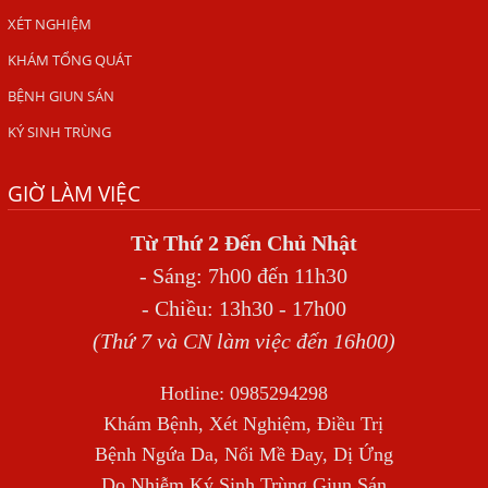
ẤU TRÙNG SÁN CHÓ DI CHUYỂN QUA DA GÂY NGỨA
XÉT NGHIỆM
VIÊM DA ĐỒNG TIỀN
KHÁM TỔNG QUÁT
Tại sao khám bệnh viện da liễu nhiều năm không hết
BỆNH GIUN SÁN
ngứa?
KÝ SINH TRÙNG
Địa Chỉ Chữa Bệnh Giun Sán Chó Uy Tín Tại Hà Nội
SÁN TRONG NÃO GÂY RA CÁC TRIỆU CHỨNG NHƯ TÂM
GIỜ LÀM VIỆC
THẦN
Từ Thứ 2 Đến Chủ Nhật
BỆNH GIUN XOẮN
- Sáng: 7h00 đến 11h30
Địa Chỉ Điều Trị Bệnh Sán Dây Uy Tín Tại Hà Nội
- Chiều: 13h30 - 17h00
TỔNG QUAN VỀ NHIỄM GIUN LƯƠN
(Thứ 7 và CN làm việc đến 16h00)
Bị Ngứa Nổi Mẩn Toàn Thân Do Giun Sán, Người Phụ Nữ
Đầu Hàng Vì Trị Nhiều Lần Không Khỏi
Hotline: 0985294298
Khám Bệnh, Xét Nghiệm, Điều Trị
NHIỄM TRÙNG NÃO DO AMIP, VIÊM MÀNG NÃO DO AMIP
Bệnh Ngứa Da, Nổi Mề Đay, Dị Ứng
NGUYÊN PHÁT
Do Nhiễm Ký Sinh Trùng Giun Sán