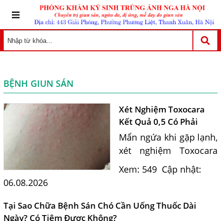
BỆNH GIUN SÁN
Xét Nghiệm Toxocara
Kết Quả 0,5 Có Phải
Nguyên Nhân Gây Mẩn
Mẩn ngứa khi gặp lạnh,
Ngứa?
xét nghiệm Toxocara
dương tính 0,5 có phải
Xem: 549
Cập nhật:
nguyên nhân? Tiến sĩ
06.08.2026
Bác sĩ Nguyễn Hằng
Lan tư vấn triệu chứng,
Tại Sao Chữa Bệnh Sán Chó Cần Uống Thuốc Dài
điều trị và phòng ngừa
Ngày? Có Tiêm Được Không?