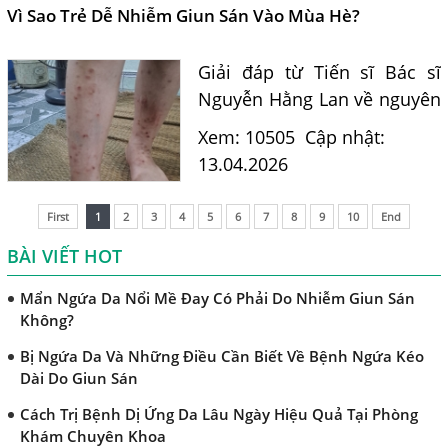
Những Điều Cần Biết Về Giun Hình Ống
phòng tránh hiệu...
Vì Sao Trẻ Dễ Nhiễm Giun Sán Vào Mùa Hè?
Chẩn Đoán Và Điều Trị Bệnh Amip Ở Não
Giải đáp từ Tiến sĩ Bác sĩ
Bệnh Sán Chó Dấu Hiệu Nhận Biết Và Thời Gian Trị Bệnh
Sán Chó
Nguyễn Hằng Lan về nguyên
nhân trẻ dễ nhiễm giun sán
Trị Bệnh Sán Chó Có Khỏi Bệnh Ngứa Da Không?
Xem: 10505
Cập nhật:
mùa hè, con đường lây
13.04.2026
TRIỆU CHỨNG GIUN SÁN CHÓ MÈO
nhiễm và cách phòng tránh
Khi Trẻ Bị Dị Ứng Da Cần Làm Xét Nghiệm Gì Tìm Nguyên
hiệu quả.
First
1
2
3
4
5
6
7
8
9
10
End
Nhân Dị Ứng Da
BÀI VIẾT HOT
Điều trị bệnh sán lá gan ở đâu?
Mẩn Ngứa Da Nổi Mề Đay Có Phải Do Nhiễm Giun Sán
Không?
Bị Ngứa Da Và Những Điều Cần Biết Về Bệnh Ngứa Kéo
Dài Do Giun Sán
Cách Trị Bệnh Dị Ứng Da Lâu Ngày Hiệu Quả Tại Phòng
Khám Chuyên Khoa