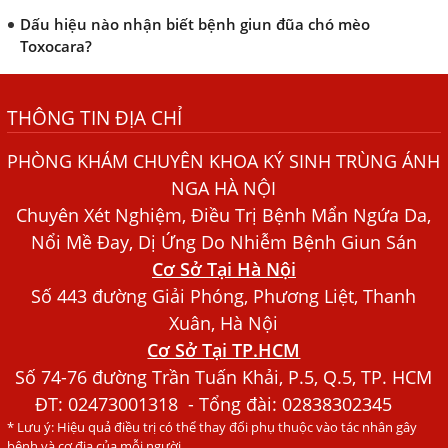
Dấu hiệu nào nhận biết bệnh giun đũa chó mèo
Toxocara?
Những điều cần biết về bệnh giun đũa chó mèo
THÔNG TIN ĐỊA CHỈ
Bệnh Chàm Và Những Yếu Tố Liên Quan Đến Bệnh Giun
Sán
PHÒNG KHÁM CHUYÊN KHOA KÝ SINH TRÙNG ÁNH
Dấu Hiệu Ngứa Da, Dị Ứng, Nổi Mề Đay Do Nhiễm Sán
NGA HÀ NỘI
Chó Trong Máu
Chuyên Xét Nghiệm, Điều Trị Bệnh Mẩn Ngứa Da,
Bác sĩ Nguyễn Ngọc Ánh Phòng Khám Ánh Nga Đề Tài
Nổi Mề Đay, Dị Ứng Do Nhiễm Bệnh Giun Sán
Nghiên Cứu Khoa
Cơ Sở Tại Hà Nội
Xét Nghiệm Giun Sán Gồm Những Loại Nào? Chi Phí Bao
Số 443 đường Giải Phóng, Phương Liệt, Thanh
Nhiêu?
Xuân, Hà Nội
Cơ Sở Tại TP.HCM
Người Đàn Ông Phát Ban Mẩn Đỏ Khắp Người, Sau Ba
Tháng Mới Tìm Ra Nguyên Nhân
Số 74-76 đường Trần Tuấn Khải, P.5, Q.5, TP. HCM
ĐT:
02473001318
- Tổng đài: 02838302345
Đau Mắt Đỏ, Nguyên Nhân Và Cách Điều Trị
* Lưu ý: Hiệu quả điều trị có thể thay đổi phụ thuộc vào tác nhân gây
HÀ NỘI – PHÁT BAN MẨN ĐỎ KHẮP NGƯỜI, ĐI KHÁM
bệnh và cơ địa của mỗi người