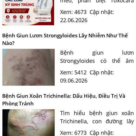
mèo, phân biệt Toxocara
canis và Toxocara cati, con
Xem: 4673
Cập nhật:
đường lây nhiễm, triệu
22.06.2026
chứng, xét nghiệm và điều
trị hiệu quả tại Phòng khám
Bệnh Giun Lươn Strongyloides Lây Nhiễm Như Thế
Ký...
Nào?
Bệnh giun lươn
Strongyloides có thể âm
thầm tồn tại nhiều năm
Xem: 5412
Cập nhật:
trong cơ thể gây ngứa da,
09.06.2026
đau bụng, rối loạn tiêu hóa.
Tìm hiểu con đường lây
Bệnh Giun Xoắn Trichinella: Dấu Hiệu, Điều Trị Và
nhiễm, triệu chứng...
Phòng Tránh
Tìm hiểu bệnh giun xoắn
Trichinella, con đường lây
nhiễm, triệu chứng nguy
Xem: 6773
Cập nhật: