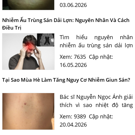
hiểm, cách điều trị và phòng
03.06.2026
tránh hiệu quả dưới góc
nhìn tư vấn của Bác sĩ
Nhiễm Ấu Trùng Sán Dải Lợn: Nguyên Nhân Và Cách
Nguyễn...
Điều Trị
Tìm hiểu nguyên nhân
nhiễm ấu trùng sán dải lợn
Cysticercosis IgG, dấu hiệu
Xem: 7635
Cập nhật:
nhận biết, con đường lây
16.05.2026
nhiễm và phương pháp điều
trị hiệu quả theo tư vấn
Tại Sao Mùa Hè Làm Tăng Nguy Cơ Nhiễm Giun Sán?
của...
Bác sĩ Nguyễn Ngọc Ánh giải
Một Số Điều Cần Biết Về Ký Sinh Trùng Demodex Trên Da
Người
thích vì sao nhiệt độ tăng
lên vào mùa hè khiến bệnh
Nguyên Nhân Và Tác Hại Của Bệnh Giun Chỉ Bạch Huyết
Xem: 9389
Cập nhật:
giun sán dễ lây nhiễm, đặc
20.04.2026
Chẩn Đoán Và Điều Trị Bệnh Echinococcus
biệt ở trẻ 3–12 tuổi và cách