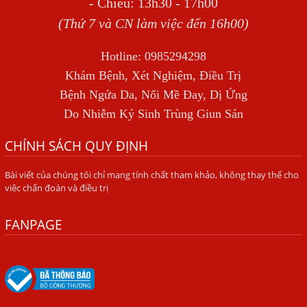
- Chiều: 13h30 - 17h00
TỔNG QUAN VỀ NHIỄM GIUN LƯƠN
(Thứ 7 và CN làm việc đến 16h00)
Bị Ngứa Nổi Mẩn Toàn Thân Do Giun Sán, Người Phụ Nữ
Hotline: 0985294298
Đầu Hàng Vì Trị Nhiều Lần Không Khỏi
Khám Bệnh, Xét Nghiệm, Điều Trị
NHIỄM TRÙNG NÃO DO AMIP, VIÊM MÀNG NÃO DO AMIP
Bệnh Ngứa Da, Nổi Mề Đay, Dị Ứng
NGUYÊN PHÁT
Do Nhiễm Ký Sinh Trùng Giun Sán
BÍ QUYẾT GIÚP ĐƯỜNG RUỘT KHỎE LẠI
CHÍNH SÁCH QUY ĐỊNH
Trị Bệnh Hôi Miệng Do Nhiễm Ký Sinh Trùng Giun Sán
Bài viết của chúng tôi chỉ mang tính chất tham khảo, không thay thế cho
Có Nên Quá Lo Lắng Khi Bị Ngứa Kéo Dài Do Nhiễm Giun
việc chẩn đoán và điều trị
Đũa Chó Mèo?
TÔI KHÔNG NGỜ ĐẾN MÌNH CŨNG BỊ NHIỄM SÁN CHÓ
FANPAGE
Viêm Da Dị Ứng Kéo Dài Tôi Chỉ Mong Tìm Được Nguyên
Nhân Để Chữa Trị.
Mẩn Ngứa Da Do Giun Sán Cách Phát Hiện Nhiễm Sán
Trong Máu Gây Ngứa