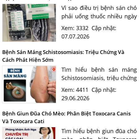
sán...
Vì sao điều trị bệnh sán chó
phải uống thuốc nhiều ngày
mà không thể tiêm một mũi
Xem: 3332
Cập nhật:
duy nhất? Bác sĩ Nguyễn
07.07.2026
Ngọc Ánh giải đáp theo phác
đồ điều trị hiện...
Bệnh Sán Máng Schistosomiasis: Triệu Chứng Và
Cách Phát Hiện Sớm
Tìm hiểu bệnh sán máng
Schistosomiasis, triệu chứng
thường gặp, con đường lây
Xem: 4411
Cập nhật:
nhiễm, vùng nguy cơ tại Việt
29.06.2026
Nam và quy trình xét
nghiệm tại Phòng khám Ký
Bệnh Giun Đũa Chó Mèo: Phân Biệt Toxocara Canis
sinh trùng...
Và Toxocara Cati
Tìm hiểu bệnh giun đũa chó