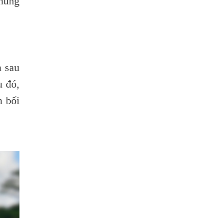
chung
Viêm Da Dị Ứng Kéo Dài Tôi Chỉ Mong
Tìm Được Nguyên Nhân Để Chữa Trị.
Mẩn Ngứa Da Do Giun Sán Cách Phát
Hiện Nhiễm Sán Trong Máu Gây Ngứa
BỆNH DO SÁN LÁ LỚN Ở GAN
n sau
Thuốc Điều Trị Giun Đũa Chó Tại Phòng
u đó,
Khám Chuyên Khoa Ký Sinh Trùng
n bối
Có Nên Quá Lo Lắng Khi Bị Nhiễm Bệnh
Sán Chó Mèo Toxocara?
Sán chó Những Dấu Hiệu Của Bệnh Sán
Chó Chớ Nên Xem Thường
Bệnh Sán Chó Mèo Ở Người Có Trị Khỏi
Hoàn Toàn Được Không?
Nếu Bị Giun Đũa Chó Mèo Điều Trị Ở
Đâu Bao Lâu Thì Khỏi?