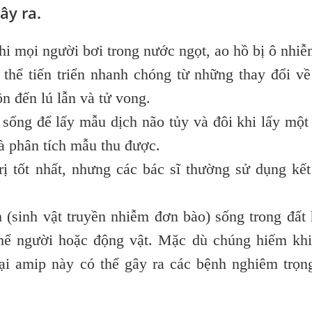
ây ra.
i mọi người bơi trong nước ngọt, ao hồ bị ô nhiễ
hể tiến triển nhanh chóng từ những thay đổi v
n đến lú lẫn và tử vong.
 sống để lấy mẫu dịch não tủy và đôi khi lấy mộ
và phân tích mẫu thu được.
ị tốt nhất, nhưng các bác sĩ thường sử dụng kế
 (sinh vật truyền nhiễm đơn bào) sống trong đất
thể người hoặc động vật. Mặc dù chúng hiếm kh
ại amip này có thể gây ra các bệnh nghiêm trọn