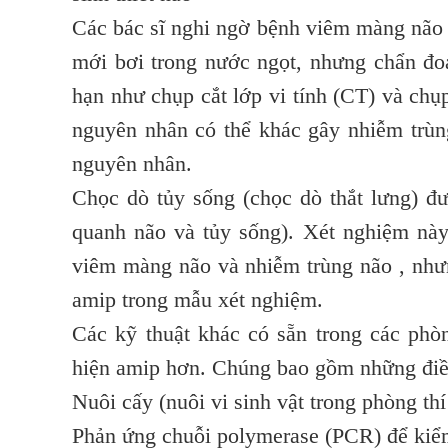
Các bác sĩ nghi ngờ bệnh viêm màng não 
mới bơi trong nước ngọt, nhưng chẩn đo
hạn như chụp cắt lớp vi tính (CT) và chụ
nguyên nhân có thể khác gây nhiễm trùn
nguyên nhân.
Chọc dò tủy sống (chọc dò thắt lưng) đư
quanh não và tủy sống). Xét nghiệm này
viêm màng não và nhiễm trùng não , nhưn
amip trong mẫu xét nghiệm.
Các kỹ thuật khác có sẵn trong các phò
hiện amip hơn. Chúng bao gồm những điề
Nuôi cấy (nuôi vi sinh vật trong phòng th
Phản ứng chuỗi polymerase (PCR) để kiểm 