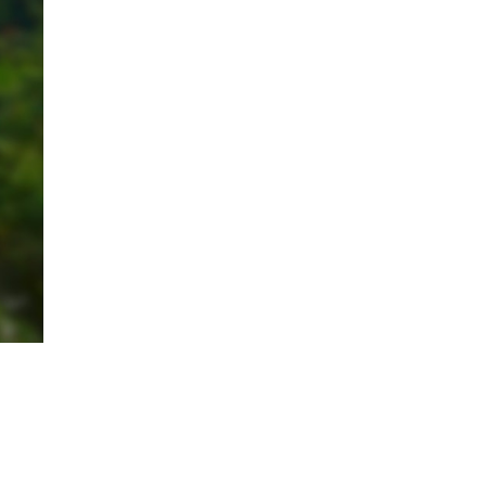
Lý Do Tại Sao Bệnh Sán Chó Lại Gây
Ngứa Kéo Dài?
Những Điều Cần Biết Về Bệnh Ngứa Da
Do Giun Đũa Chó Mèo
Cách Nhận Biết Nổi Mẩn Đỏ Ngứa Do
Nhiễm Giun Sán
Ngứa Da Nổi Mề Đay Có Phải Do Nhiễm
Giun Sán Không?
Dấu Hiệu Nhận Biết Sán Lên Não
NHỮNG ĐIỀU CẦN BIẾT VỀ GIUN ĐŨA,
LÀM THẾ NÀO ĐỂ BIẾT ĐÃ MẮC GIUN
ĐŨA
Tại Sao Trẻ Em Mắc Giun Kim Lại Ngứa
Hậu Môn, Khám Trị Ở Đâu?
Bằng Cách Nào Sán Dây Chó
Echinococcus Có Thể “Đột Nhập” Vào Tới