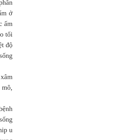
 phần
Địa Chỉ Điều Trị Bệnh Sán Dây Uy Tín Tại
 ấm ở
Hà Nội
ớc ấm
TỔNG QUAN VỀ NHIỄM GIUN LƯƠN
o tối
Bị Ngứa Nổi Mẩn Toàn Thân Do Giun
Sán, Người Phụ Nữ Đầu Hàng Vì Trị
ệt độ
Nhiều Lần Không Khỏi
sống
NHIỄM TRÙNG NÃO DO AMIP, VIÊM
MÀNG NÃO DO AMIP NGUYÊN PHÁT
ể xâm
BÍ QUYẾT GIÚP ĐƯỜNG RUỘT KHỎE LẠI
y mô,
Trị Bệnh Hôi Miệng Do Nhiễm Ký Sinh
Trùng Giun Sán
 bệnh
Có Nên Quá Lo Lắng Khi Bị Ngứa Kéo
Dài Do Nhiễm Giun Đũa Chó Mèo?
 sống
TÔI KHÔNG NGỜ ĐẾN MÌNH CŨNG BỊ
mip u
NHIỄM SÁN CHÓ