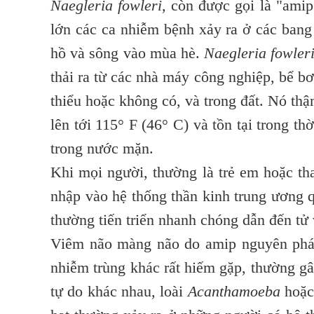
Naegleria fowleri,
còn được gọi là "amip 
lớn các ca nhiễm bệnh xảy ra ở các bang
hồ và sông vào mùa hè.
Naegleria fowler
thải ra từ các nhà máy công nghiệp, bể bơ
thiểu hoặc không có, và trong đất. Nó thậ
lên tới 115° F (46° C) và tồn tại trong t
trong nước mặn.
Khi mọi người, thường là trẻ em hoặc th
nhập vào hệ thống thần kinh trung ương 
thường tiến triển nhanh chóng dẫn đến tử
Viêm não màng não do amip nguyên phát
nhiễm trùng khác rất hiếm gặp, thường gâ
tự do khác nhau, loài
Acanthamoeba
hoặ