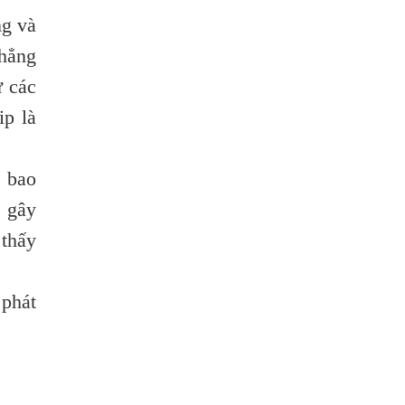
Phổi Người Bệnh?
ng và
Bị Ngứa Da Do Giun Sán Dấu Hiệu Nhận
chẳng
Biết Và Thời Gian Điều Trị
ừ các
Mắt Bị Mờ Do Giun Sán Dấu Hiệu Nhận
Biết Và Thời Gian Điều Trị
ip là
Điều Trị Bệnh Sán Chó Tại Phòng Khám
Bệnh Giun Sán Ánh Nga
g bao
Sán Chó Có Lây Không?
ể gây
KHI NÀO CẦN LÀM XÉT NGHIỆM KÝ SINH
 thấy
TRÙNG
BIẾN CHỨNG NGUY HIỂM NHẤT CỦA NỔI
 phát
MỀ ĐAY KÉO DÀI LÀ GÌ?
SÁN LÁ GAN CÓ NGUY HIỂM CHO NGƯỜI
?
NHỮNG DẤU HIỆU BẠN ĐÃ BỊ NHIỄM