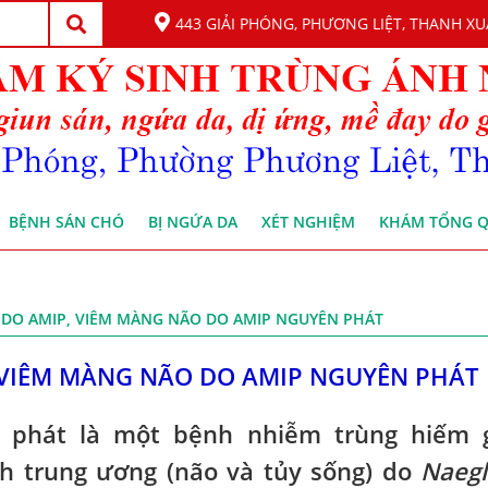
443 GIẢI PHÓNG, PHƯƠNG LIỆT, THANH XU
BỆNH SÁN CHÓ
BỊ NGỨA DA
XÉT NGHIỆM
KHÁM TỔNG 
 DO AMIP, VIÊM MÀNG NÃO DO AMIP NGUYÊN PHÁT
 VIÊM MÀNG NÃO DO AMIP NGUYÊN PHÁT
phát là một bệnh nhiễm trùng hiếm 
h trung ương (não và tủy sống) do
Naegl