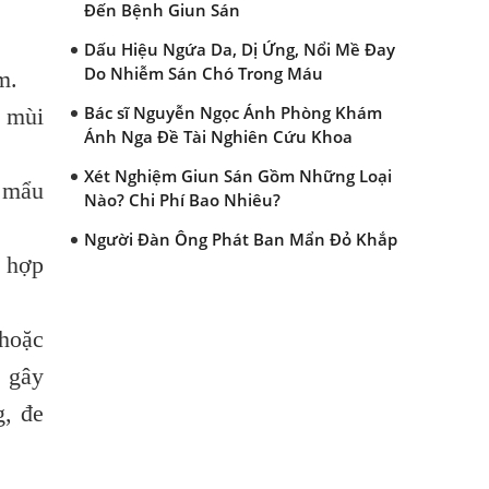
Đến Bệnh Giun Sán
Dấu Hiệu Ngứa Da, Dị Ứng, Nổi Mề Đay
Do Nhiễm Sán Chó Trong Máu
m.
Bác sĩ Nguyễn Ngọc Ánh Phòng Khám
ề mùi
Ánh Nga Đề Tài Nghiên Cứu Khoa
Xét Nghiệm Giun Sán Gồm Những Loại
t mẩu
Nào? Chi Phí Bao Nhiêu?
Người Đàn Ông Phát Ban Mẩn Đỏ Khắp
t hợp
Người, Sau Ba Tháng Mới Tìm Ra Nguyên
Nhân
Đau Mắt Đỏ, Nguyên Nhân Và Cách Điều
 hoặc
Trị
i gây
HÀ NỘI – PHÁT BAN MẨN ĐỎ KHẮP
g, đe
NGƯỜI, ĐI KHÁM PHÁT HIỆN NHIỄM KÝ
SINH TRÙNG
Ăn hải sản sống, coi chừng nhiễm giun