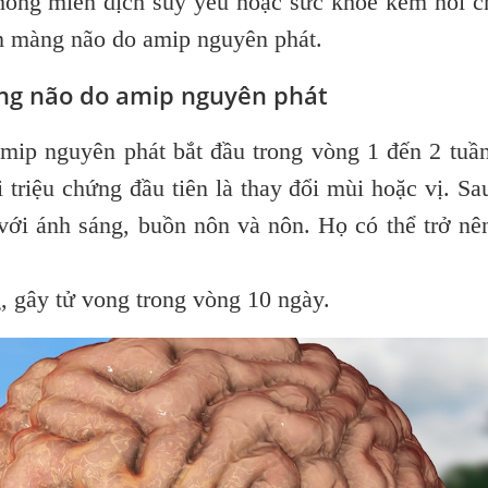
thống miễn dịch suy yếu hoặc sức khỏe kém nói 
êm màng não do amip nguyên phát.
ng não do amip nguyên phát
mip nguyên phát bắt đầu trong vòng 1 đến 2 tuầ
 triệu chứng đầu tiên là thay đổi mùi hoặc vị. Sa
ới ánh sáng, buồn nôn và nôn. Họ có thể trở nê
g, gây tử vong trong vòng 10 ngày.