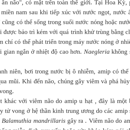
ăn não", có mặt trên toàn thế giới. Tại Hoa Kỳ,
 miền nam sau khi tiếp xúc với nước ngọt, nước
i
cũng có thể sống trong suối nước nóng hoặc nư
i được bảo trì kém với quá trình khử trùng bằng cl
m chí có thể phát triển trong máy nước nóng ở nhi
hời gian ngắn ở nhiệt độ cao hơn.
Naegleria
không 
anh niên, bơi trong nước bị ô nhiễm, amip có th
qua mũi. Khi đến não, chúng gây viêm và phá hủ
 vong.
 khác với viêm não do amip u hạt , đây là một
y tử vong ở hệ thần kinh trung ương do các amip
c
Balamuthia mandrillaris
gây ra . Viêm não do a