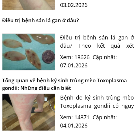
vấn xét nghiệm Elisa và điều
03.02.2026
trị hiệu quả.
Điều trị bệnh sán lá gan ở đâu?
Điều trị bệnh sán lá gan ở
đâu? Theo kết quả xét
nghiệm và những gì bạn kể
Xem: 18626
Cập nhật:
chúng tôi thấy bạn đã bị
07.01.2026
nhiễm bệnh sán lá gan lớn.
Nguyên nhân của nhiễm...
Tổng quan về bệnh ký sinh trùng mèo Toxoplasma
gondii: Những điều cần biết
Bệnh do ký sinh trùng mèo
Một Số Điều Cần Biết Về Ký Sinh Trùng Demodex Trên Da
Người
Toxoplasma gondii có nguy
hiểm không? Tìm hiểu
Nguyên Nhân Và Tác Hại Của Bệnh Giun Chỉ Bạch Huyết
Xem: 14871
Cập nhật:
đường lây, phòng bệnh, xét
04.01.2026
Chẩn Đoán Và Điều Trị Bệnh Echinococcus
nghiệm định kỳ và lưu ý đặc