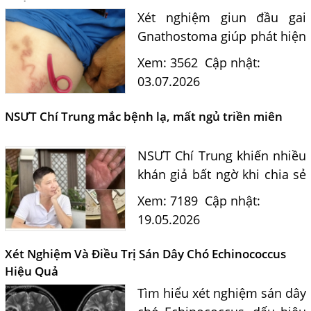
của...
Xét nghiệm giun đầu gai
Gnathostoma giúp phát hiện
sớm bệnh ký sinh trùng
Xem: 3562
Cập nhật:
nguy hiểm. Tìm hiểu triệu
03.07.2026
chứng, con đường lây
nhiễm, vùng nguy cơ cao và
NSƯT Chí Trung mắc bệnh lạ, mất ngủ triền miên
quy trình xét nghiệm...
NSƯT Chí Trung khiến nhiều
khán giả bất ngờ khi chia sẻ
về quãng thời gian hơn nửa
Xem: 7189
Cập nhật:
năm sống chung với căn
19.05.2026
bệnh lạ. "bệnh sán chó mèo
Toxocara"
Xét Nghiệm Và Điều Trị Sán Dây Chó Echinococcus
Hiệu Quả
Tìm hiểu xét nghiệm sán dây