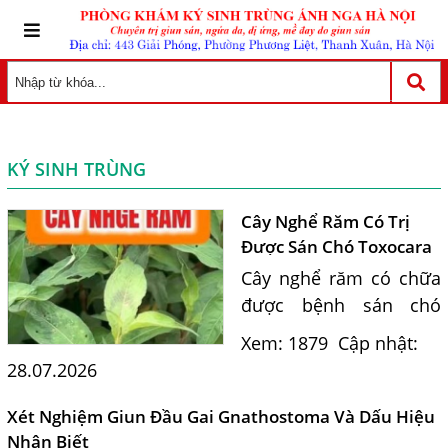
KÝ SINH TRÙNG
Cây Nghể Răm Có Trị
Được Sán Chó Toxocara
Không?
Cây nghể răm có chữa
được bệnh sán chó
Toxocara không? Tiến
Xem: 1879
Cập nhật:
sĩ Bác sĩ Nguyễn Hằng
28.07.2026
Lan giải đáp dựa trên
bằng chứng khoa học
Xét Nghiệm Giun Đầu Gai Gnathostoma Và Dấu Hiệu
và hướng dẫn điều trị
Nhận Biết