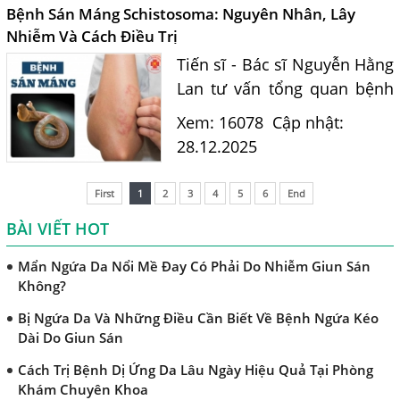
Những Điều Cần Biết Về Giun Hình Ống
biệt cho phụ nữ trước mang
Bệnh Sán Máng Schistosoma: Nguyên Nhân, Lây
th...
Chẩn Đoán Và Điều Trị Bệnh Amip Ở Não
Nhiễm Và Cách Điều Trị
Tiến sĩ - Bác sĩ Nguyễn Hằng
Bệnh Sán Chó Dấu Hiệu Nhận Biết Và Thời Gian Trị Bệnh
Sán Chó
Lan tư vấn tổng quan bệnh
sán máng Schistosoma,
Trị Bệnh Sán Chó Có Khỏi Bệnh Ngứa Da Không?
Xem: 16078
Cập nhật:
vùng nguy cơ, đường lây,
28.12.2025
TRIỆU CHỨNG GIUN SÁN CHÓ MÈO
phòng bệnh, xét nghiệm
Khi Trẻ Bị Dị Ứng Da Cần Làm Xét Nghiệm Gì Tìm Nguyên
định kỳ và phác đồ điều trị
First
1
2
3
4
5
6
End
Nhân Dị Ứng Da
hiệu...
BÀI VIẾT HOT
Điều trị bệnh sán lá gan ở đâu?
Mẩn Ngứa Da Nổi Mề Đay Có Phải Do Nhiễm Giun Sán
Không?
Bị Ngứa Da Và Những Điều Cần Biết Về Bệnh Ngứa Kéo
Dài Do Giun Sán
Cách Trị Bệnh Dị Ứng Da Lâu Ngày Hiệu Quả Tại Phòng
Khám Chuyên Khoa