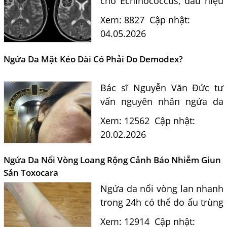
chó Echinococcus, dấu hiệu
nhận biết và phương pháp
Xem: 8827
Cập nhật:
điều trị hiệu quả, an toàn
04.05.2026
theo tư vấn chuyên gia ký
sinh trùng.
Ngứa Da Mặt Kéo Dài Có Phải Do Demodex?
Bác sĩ Nguyễn Văn Đức tư
vấn nguyên nhân ngứa da
mặt kéo dài nghi do
Xem: 12562
Cập nhật:
Demodex, con đường lây
20.02.2026
nhiễm kể cả từ thú cưng, và
hướng điều trị hiệu quả tại
Ngứa Da Nổi Vòng Loang Rộng Cảnh Báo Nhiễm Giun
cơ...
Sán Toxocara
Ngứa da nổi vòng lan nhanh
trong 24h có thể do ấu trùng
giun sán Toxocara. Bác sĩ tư
Xem: 12914
Cập nhật: