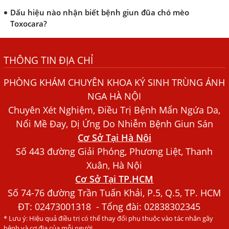
Dấu hiệu nào nhận biết bệnh giun đũa chó mèo
Toxocara?
Những điều cần biết về bệnh giun đũa chó mèo
THÔNG TIN ĐỊA CHỈ
Bệnh Chàm Và Những Yếu Tố Liên Quan Đến Bệnh Giun
Sán
PHÒNG KHÁM CHUYÊN KHOA KÝ SINH TRÙNG ÁNH
Dấu Hiệu Ngứa Da, Dị Ứng, Nổi Mề Đay Do Nhiễm Sán
NGA HÀ NỘI
Chó Trong Máu
Chuyên Xét Nghiệm, Điều Trị Bệnh Mẩn Ngứa Da,
Bác sĩ Nguyễn Ngọc Ánh Phòng Khám Ánh Nga Đề Tài
Nổi Mề Đay, Dị Ứng Do Nhiễm Bệnh Giun Sán
Nghiên Cứu Khoa
Cơ Sở Tại Hà Nội
Xét Nghiệm Giun Sán Gồm Những Loại Nào? Chi Phí Bao
Số 443 đường Giải Phóng, Phương Liệt, Thanh
Nhiêu?
Xuân, Hà Nội
Cơ Sở Tại TP.HCM
Người Đàn Ông Phát Ban Mẩn Đỏ Khắp Người, Sau Ba
Tháng Mới Tìm Ra Nguyên Nhân
Số 74-76 đường Trần Tuấn Khải, P.5, Q.5, TP. HCM
ĐT:
02473001318
- Tổng đài: 02838302345
Đau Mắt Đỏ, Nguyên Nhân Và Cách Điều Trị
* Lưu ý: Hiệu quả điều trị có thể thay đổi phụ thuộc vào tác nhân gây
HÀ NỘI – PHÁT BAN MẨN ĐỎ KHẮP NGƯỜI, ĐI KHÁM
bệnh và cơ địa của mỗi người