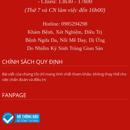
- Chiều: 13h30 - 17h00
TỔNG QUAN VỀ NHIỄM GIUN LƯƠN
(Thứ 7 và CN làm việc đến 16h00)
Bị Ngứa Nổi Mẩn Toàn Thân Do Giun Sán, Người Phụ Nữ
Hotline: 0985294298
Đầu Hàng Vì Trị Nhiều Lần Không Khỏi
Khám Bệnh, Xét Nghiệm, Điều Trị
NHIỄM TRÙNG NÃO DO AMIP, VIÊM MÀNG NÃO DO AMIP
Bệnh Ngứa Da, Nổi Mề Đay, Dị Ứng
NGUYÊN PHÁT
Do Nhiễm Ký Sinh Trùng Giun Sán
BÍ QUYẾT GIÚP ĐƯỜNG RUỘT KHỎE LẠI
CHÍNH SÁCH QUY ĐỊNH
Trị Bệnh Hôi Miệng Do Nhiễm Ký Sinh Trùng Giun Sán
Bài viết của chúng tôi chỉ mang tính chất tham khảo, không thay thế cho
Có Nên Quá Lo Lắng Khi Bị Ngứa Kéo Dài Do Nhiễm Giun
việc chẩn đoán và điều trị
Đũa Chó Mèo?
TÔI KHÔNG NGỜ ĐẾN MÌNH CŨNG BỊ NHIỄM SÁN CHÓ
FANPAGE
Viêm Da Dị Ứng Kéo Dài Tôi Chỉ Mong Tìm Được Nguyên
Nhân Để Chữa Trị.
Mẩn Ngứa Da Do Giun Sán Cách Phát Hiện Nhiễm Sán
Trong Máu Gây Ngứa