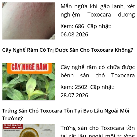
Mẩn ngứa khi gặp lạnh, xét
nghiệm Toxocara dương
tính 0,5 có phải nguyên
Xem: 686
Cập nhật:
nhân? Tiến sĩ Bác sĩ Nguyễn
06.08.2026
Hằng Lan tư vấn triệu chứng,
điều trị và phòng ngừa sán...
Cây Nghể Răm Có Trị Được Sán Chó Toxocara Không?
Cây nghể răm có chữa được
bệnh sán chó Toxocara
không? Tiến sĩ Bác sĩ
Xem: 2502
Cập nhật:
Nguyễn Hằng Lan giải đáp
28.07.2026
dựa trên bằng chứng khoa
học và hướng dẫn điều trị
Trứng Sán Chó Toxocara Tồn Tại Bao Lâu Ngoài Môi
của...
Trường?
Trứng sán chó Toxocara tồn
Một Số Điều Cần Biết Về Ký Sinh Trùng Demodex Trên Da
tại rất lâu ngoài môi trường
Người