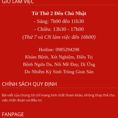
GIỜ LÀM VIỆC
SÁN TRONG NÃO GÂY RA CÁC TRIỆU CHỨNG NHƯ TÂM
THẦN
Từ Thứ 2 Đến Chủ Nhật
BỆNH GIUN XOẮN
- Sáng: 7h00 đến 11h30
Địa Chỉ Điều Trị Bệnh Sán Dây Uy Tín Tại Hà Nội
- Chiều: 13h30 - 17h00
TỔNG QUAN VỀ NHIỄM GIUN LƯƠN
(Thứ 7 và CN làm việc đến 16h00)
Bị Ngứa Nổi Mẩn Toàn Thân Do Giun Sán, Người Phụ Nữ
Hotline: 0985294298
Đầu Hàng Vì Trị Nhiều Lần Không Khỏi
Khám Bệnh, Xét Nghiệm, Điều Trị
NHIỄM TRÙNG NÃO DO AMIP, VIÊM MÀNG NÃO DO AMIP
Bệnh Ngứa Da, Nổi Mề Đay, Dị Ứng
NGUYÊN PHÁT
Do Nhiễm Ký Sinh Trùng Giun Sán
BÍ QUYẾT GIÚP ĐƯỜNG RUỘT KHỎE LẠI
CHÍNH SÁCH QUY ĐỊNH
Trị Bệnh Hôi Miệng Do Nhiễm Ký Sinh Trùng Giun Sán
Có Nên Quá Lo Lắng Khi Bị Ngứa Kéo Dài Do Nhiễm Giun
Bài viết của chúng tôi chỉ mang tính chất tham khảo, không thay thế cho
việc chẩn đoán và điều trị
Đũa Chó Mèo?
TÔI KHÔNG NGỜ ĐẾN MÌNH CŨNG BỊ NHIỄM SÁN CHÓ
FANPAGE