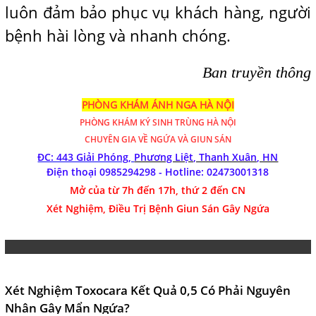
luôn đảm bảo phục vụ khách hàng, người
bệnh hài lòng và nhanh chóng.
Ban truyền thông
PHÒNG KHÁM ÁNH NGA HÀ NỘI
PHÒNG KHÁM
KÝ SINH TRÙNG HÀ NỘI
CHUYÊN GIA VỀ NGỨA VÀ GIUN SÁN
ĐC: 443 Giải Phóng,
Phương Liệt, Thanh Xuân, HN
Điện thoại 0985294298 - Hotline:
02473001318
Mở của từ 7h đến 17h, thứ 2 đến CN
Xét Nghiệm, Điều Trị Bệnh Giun Sán Gây Ngứa
Xét Nghiệm Toxocara Kết Quả 0,5 Có Phải Nguyên
Nhân Gây Mẩn Ngứa?