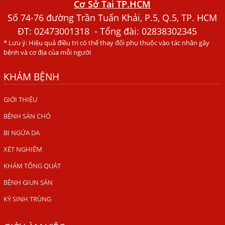
Cơ Sở Tại TP.HCM
Người Đàn Ông Phát Ban Mẩn Đỏ Khắp Người, Sau Ba
Tháng Mới Tìm Ra Nguyên Nhân
Số 74-76 đường Trần Tuấn Khải, P.5, Q.5, TP. HCM
ĐT:
02473001318
- Tổng đài: 02838302345
Đau Mắt Đỏ, Nguyên Nhân Và Cách Điều Trị
* Lưu ý: Hiệu quả điều trị có thể thay đổi phụ thuộc vào tác nhân gây
HÀ NỘI – PHÁT BAN MẨN ĐỎ KHẮP NGƯỜI, ĐI KHÁM
bệnh và cơ địa của mỗi người
PHÁT HIỆN NHIỄM KÝ SINH TRÙNG
KHÁM BỆNH
Ăn hải sản sống, coi chừng nhiễm giun sán
TỔNG QUAN VỀ KÉM HẤP THU THỨC ĂN
GIỚI THIỆU
HÀ NỘI – NHIỄM BA LOẠI KÝ SINH TRÙNG DO THÓI QUEN
BỆNH SÁN CHÓ
ĂN MỘT MÓN ĂN SÁNG
BỊ NGỨA DA
ẤU TRÙNG SÁN CHÓ DI CHUYỂN QUA DA GÂY NGỨA
XÉT NGHIỆM
VIÊM DA ĐỒNG TIỀN
KHÁM TỔNG QUÁT
Tại sao khám bệnh viện da liễu nhiều năm không hết
BỆNH GIUN SÁN
ngứa?
KÝ SINH TRÙNG
Địa Chỉ Chữa Bệnh Giun Sán Chó Uy Tín Tại Hà Nội