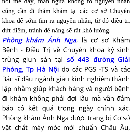
nổi mề đay, mẩn ngứa không rõ nguyên nhân
cũng cần đi thăm khám tại các cơ sở Chuyên
khoa để sớm tìm ra nguyên nhân, từ đó điều trị
dứt điểm, tránh để nặng sẽ rất khó lường.
Phòng khám Ánh Nga
, là cơ sở Khám
Bệnh - Điều Trị về Chuyên khoa ký sinh
trùng giun sán tại
số 443 đường Giải
Phóng, Tp Hà Nội
do các PGS -TS và các
Bác sĩ đầu ngành giàu kinh nghiệm thành
lập nhằm giúp khách hàng và người bệnh
đi khám không phải đợi lâu mà vẫn đảm
bảo có kết quả trong ngày chính xác,
Phòng khám Ánh Nga được trang bị Cơ sở
vật chất máy móc mới chuẩn Châu Âu,