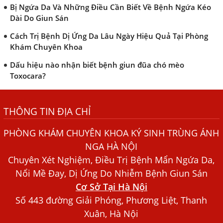
Bị Ngứa Da Và Những Điều Cần Biết Về Bệnh Ngứa Kéo
Dài Do Giun Sán
Cách Trị Bệnh Dị Ứng Da Lâu Ngày Hiệu Quả Tại Phòng
Khám Chuyên Khoa
Dấu hiệu nào nhận biết bệnh giun đũa chó mèo
Toxocara?
Những điều cần biết về bệnh giun đũa chó mèo
THÔNG TIN ĐỊA CHỈ
Bệnh Chàm Và Những Yếu Tố Liên Quan Đến Bệnh Giun
Sán
PHÒNG KHÁM CHUYÊN KHOA KÝ SINH TRÙNG ÁNH
Dấu Hiệu Ngứa Da, Dị Ứng, Nổi Mề Đay Do Nhiễm Sán
NGA HÀ NỘI
Chó Trong Máu
Chuyên Xét Nghiệm, Điều Trị Bệnh Mẩn Ngứa Da,
Bác sĩ Nguyễn Ngọc Ánh Phòng Khám Ánh Nga Đề Tài
Nổi Mề Đay, Dị Ứng Do Nhiễm Bệnh Giun Sán
Nghiên Cứu Khoa
Cơ Sở Tại Hà Nội
Xét Nghiệm Giun Sán Gồm Những Loại Nào? Chi Phí Bao
Số 443 đường Giải Phóng, Phương Liệt, Thanh
Nhiêu?
Xuân, Hà Nội