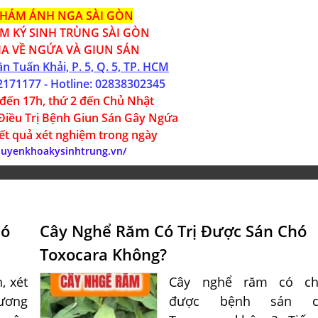
HÁM ÁNH NGA SÀI GÒN
 KÝ SINH TRÙNG SÀI GÒN
A VỀ NGỨA VÀ GIUN SÁN
ần Tuấn Khải, P. 5, Q. 5, TP. HCM
2171177
- Hotline:
02
838302345
đến 17h, thứ 2 đến Chủ Nhật
Điều Trị Bệnh Giun Sán Gây Ngứa
kết quả xét nghiệm trong ngày
chuyenkhoakysinhtrung.vn/
Có
Cây Nghể Răm Có Trị Được Sán Chó
Toxocara Không?
, xét
Cây nghể răm có ch
ương
được bệnh sán c