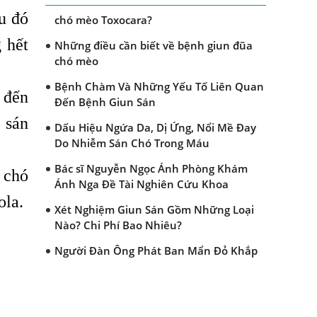
Dấu hiệu nào nhận biết bệnh giun đũa
u đó
chó mèo Toxocara?
 hết
Những điều cần biết về bệnh giun đũa
chó mèo
Bệnh Chàm Và Những Yếu Tố Liên Quan
 đến
Đến Bệnh Giun Sán
 sán
Dấu Hiệu Ngứa Da, Dị Ứng, Nổi Mề Đay
Do Nhiễm Sán Chó Trong Máu
Bác sĩ Nguyễn Ngọc Ánh Phòng Khám
 chó
Ánh Nga Đề Tài Nghiên Cứu Khoa
ola.
Xét Nghiệm Giun Sán Gồm Những Loại
Nào? Chi Phí Bao Nhiêu?
Người Đàn Ông Phát Ban Mẩn Đỏ Khắp
Người, Sau Ba Tháng Mới Tìm Ra Nguyên
Nhân
Đau Mắt Đỏ, Nguyên Nhân Và Cách Điều