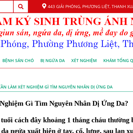
443 GIẢI PHÓNG, PHƯƠNG LIỆT, THANH XU
BỆNH SÁN CHÓ
BỊ NGỨA DA
XÉT NGHIỆM
KHÁM TỔNG 
A CẦN LÀM XÉT NGHIỆM GÌ TÌM NGUYÊN NHÂN DỊ ỨNG DA
 Nghiệm Gì Tìm Nguyên Nhân Dị Ứng Da?
tuổi cách đây khoảng 1 tháng cháu thường b
da ngứa xuất hiện ở tay, cổ, lưng, sau lan x