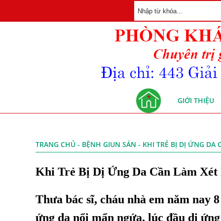
GIỚI THIỆU
TRANG CHỦ
-
BỆNH GIUN SÁN
- KHI TRẺ BỊ DỊ ỨNG D
Khi Trẻ Bị Dị Ứng Da Cần Làm Xét
Thưa bác sĩ, cháu nhà em năm nay 8 
ứng da nổi mẩn ngứa, lúc đầu dị ứng 