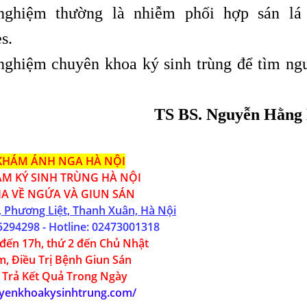
nghiệm thường là nhiễm phối hợp sán lá
s.
 nghiệm chuyên khoa ký sinh trùng để tìm ng
TS BS. Nguyễn Hằng
KHÁM ÁNH NGA
HÀ NỘI
M KÝ SINH TRÙNG HÀ NỘI
A VỀ NGỨA VÀ GIUN SÁN
, Phương Liệt, Thanh Xuân, Hà Nội
5294298
- Hotline:
02
473001318
đến 17h, thứ 2 đến Chủ Nhật
, Điều Trị Bệnh Giun Sán
 Trả Kết Quả Trong Ngày
uyenkhoakysinhtrung.com/