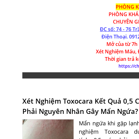
PHÒNG K
PHÒNG KHÁM
CHUYÊN GI
ĐC số: 74 - 76 Tr
Điện Thoại.
091
Mở của từ 7h 
Xét Nghiệm Máu, 
Thời gian trả 
https://
Xét Nghiệm Toxocara Kết Quả 0,5 
Phải Nguyên Nhân Gây Mẩn Ngứa?
Mẩn ngứa khi gặp lạnh
nghiệm Toxocara d