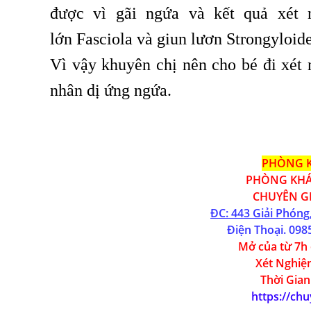
được vì gãi ngứa và kết quả xét 
lớn Fasciola và giun lươn Strongyloide
Vì vậy khuyên chị nên cho bé đi xét
nhân dị ứng ngứa.
PHÒNG 
PHÒNG KHÁ
CHUYÊN GI
ĐC: 443 Giải Phóng
Điện Thoại.
098
Mở của từ 7h 
Xét Nghiệm
Thời Gian
https://ch