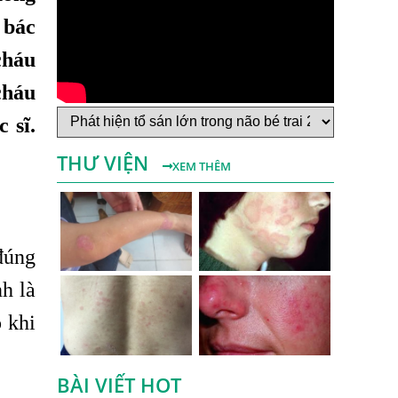
 bác
Bệnh Sán Chó Dấu Hiệu Nhận Biết Và
Thời Gian Trị Bệnh Sán Chó
cháu
Trị Bệnh Sán Chó Có Khỏi Bệnh Ngứa Da
cháu
Không?
 sĩ.
TRIỆU CHỨNG GIUN SÁN CHÓ MÈO
THƯ VIỆN
Khi Trẻ Bị Dị Ứng Da Cần Làm Xét
XEM THÊM
Nghiệm Gì Tìm Nguyên Nhân Dị Ứng Da
Điều trị bệnh sán lá gan ở đâu?
Mẩn Ngứa Da Nổi Mề Đay Có Phải Do
đúng
Nhiễm Giun Sán Không?
h là
Bị Ngứa Da Và Những Điều Cần Biết Về
 khi
Bệnh Ngứa Kéo Dài Do Giun Sán
Cách Trị Bệnh Dị Ứng Da Lâu Ngày Hiệu
Quả Tại Phòng Khám Chuyên Khoa
BÀI VIẾT HOT