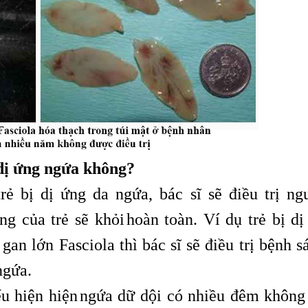
 dị ứng ngứa không?
ẻ bị dị ứng da ngứa, bác sĩ sẽ điều trị ng
ng của trẻ sẽ khỏi
hoàn toàn. Ví dụ trẻ bị dị
,
an lớn Fasciola thì bác sĩ sẽ điều trị bệnh s
ngứa.
ểu hiện hiện
ngứa dữ dội có nhiều đêm không
,