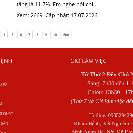
tăng là 11.7%. Em nghe nói chỉ...
Xem: 2669
Cập nhật: 17.07.2026
4
5
6
7
8
9
10
End
BỆNH
GIỜ LÀM VIỆC
Từ Thứ 2 Đến Chủ 
- Sáng: 7h00 đến 11
 CHÓ
- Chiều: 13h30 - 17
A
(Thứ 7 và CN làm việc đế
M
G QUÁT
Hotline: 098529429
 SÁN
Khám Bệnh, Xét Nghiệm, Đ
Bệnh Ngứa Da, Nổi Mề Đay