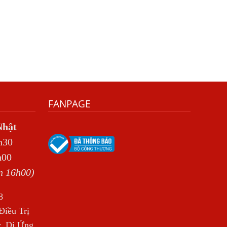
Có Nên Quá Lo Lắng Khi Bị Ngứa Kéo
Dài Do Nhiễm Giun Đũa Chó Mèo?
TÔI KHÔNG NGỜ ĐẾN MÌNH CŨNG BỊ
NHIỄM SÁN CHÓ
Viêm Da Dị Ứng Kéo Dài Tôi Chỉ Mong
Tìm Được Nguyên Nhân Để Chữa Trị.
FANPAGE
Mẩn Ngứa Da Do Giun Sán Cách Phát
Hiện Nhiễm Sán Trong Máu Gây Ngứa
Nhật
BỆNH DO SÁN LÁ LỚN Ở GAN
h30
Thuốc Điều Trị Giun Đũa Chó Tại Phòng
h00
Khám Chuyên Khoa Ký Sinh Trùng
n 16h00)
Có Nên Quá Lo Lắng Khi Bị Nhiễm Bệnh
Sán Chó Mèo Toxocara?
8
iều Trị
Sán chó Những Dấu Hiệu Của Bệnh Sán
Chó Chớ Nên Xem Thường
, Dị Ứng