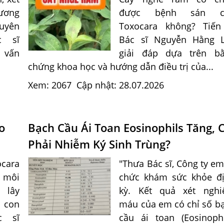
ương
được bệnh sán c
uyên
Toxocara không? Tiến
c sĩ
Bác sĩ Nguyễn Hằng 
 vấn
giải đáp dựa trên b
chứng khoa học và hướng dẫn điều trị của...
Xem: 2067
Cập nhật: 28.07.2026
o
Bạch Cầu Ái Toan Eosinophils Tăng, 
Phải Nhiễm Ký Sinh Trùng?
cara
"Thưa Bác sĩ, Công ty em
i môi
chức khám sức khỏe đ
 lây
kỳ. Kết quả xét ngh
 con
máu của em có chỉ số b
c sĩ
cầu ái toan (Eosinophi