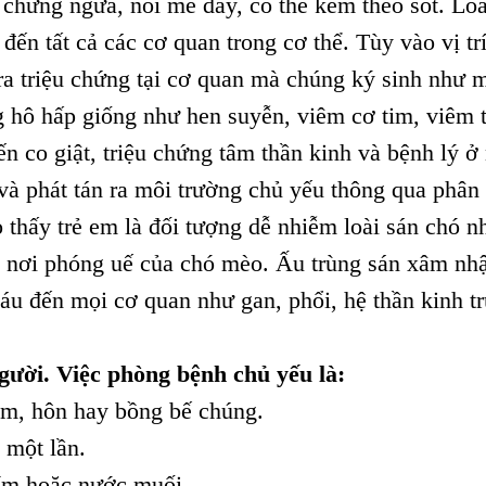
chứng ngứa, nổi mề đay, có thể kèm theo sốt. Loà
đến tất cả các cơ quan trong cơ thể. Tùy vào vị trí
 ra triệu chứng tại cơ quan mà chúng ký sinh như 
ứng hô hấp giống như hen suyễn, viêm cơ tim, viêm 
n co giật, triệu chứng tâm thần kinh và bệnh lý ở
 và phát tán ra môi trường chủ yếu thông qua phân
 thấy trẻ em là đối tượng dễ nhiễm loài sán chó n
là nơi phóng uế của chó mèo. Ấu trùng sán xâm nh
áu đến mọi cơ quan như gan, phổi, hệ thần kinh t
gười. Việc phòng bệnh chủ yếu là:
ôm, hôn hay bồng bế chúng.
 một lần.
tím hoặc nước muối.