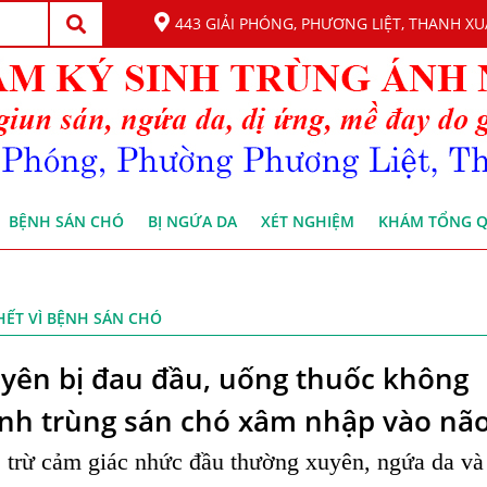
443 GIẢI PHÓNG, PHƯƠNG LIỆT, THANH XU
BỆNH SÁN CHÓ
BỊ NGỨA DA
XÉT NGHIỆM
KHÁM TỔNG 
HẾT VÌ BỆNH SÁN CHÓ
uyên bị đau đầu, uống thuốc không
sinh trùng sán chó xâm nhập vào não
 trừ cảm giác nhức đầu thường xuyên, ngứa da và