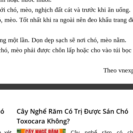
ới chó, mèo, nghịch đất cát và trước khi ăn uống.
, mèo. Tốt nhất khi ra ngoài nên đeo khẩu trang đ
áng một lần. Dọn dẹp sạch sẽ nơi chó, mèo nằm.
hó, mèo phải được chôn lấp hoặc cho vào túi bọc
Theo vnexp
Có
Cây Nghể Răm Có Trị Được Sán Chó
Toxocara Không?
, xét
Cây nghể răm có ch