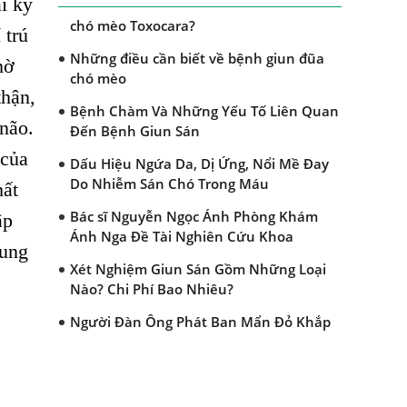
i ký
Dấu hiệu nào nhận biết bệnh giun đũa
chó mèo Toxocara?
 trú
Những điều cần biết về bệnh giun đũa
mờ
chó mèo
thận,
Bệnh Chàm Và Những Yếu Tố Liên Quan
 não.
Đến Bệnh Giun Sán
 của
Dấu Hiệu Ngứa Da, Dị Ứng, Nổi Mề Đay
Do Nhiễm Sán Chó Trong Máu
hất
Bác sĩ Nguyễn Ngọc Ánh Phòng Khám
ập
Ánh Nga Đề Tài Nghiên Cứu Khoa
rung
Xét Nghiệm Giun Sán Gồm Những Loại
Nào? Chi Phí Bao Nhiêu?
Người Đàn Ông Phát Ban Mẩn Đỏ Khắp
Người, Sau Ba Tháng Mới Tìm Ra Nguyên
Nhân
Đau Mắt Đỏ, Nguyên Nhân Và Cách Điều