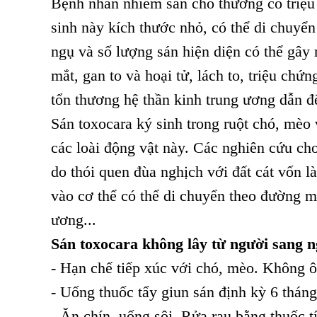
Bệnh nhân nhiễm sán chó thường có triệu 
sinh này kích thước nhỏ, có thể di chuyển 
ngụ và số lượng sán hiện diện có thể gây
mắt, gan to và hoại tử, lách to, triệu ch
tổn thương hệ thần kinh trung ương dẫn đế
Sán toxocara ký sinh trong ruột chó, mèo
các loài động vật này. Các nghiên cứu cho
do thói quen đùa nghịch với đất cát vốn 
vào cơ thể có thể di chuyển theo đường m
ương...
Sán toxocara không lây từ người sang n
- Hạn chế tiếp xúc với chó, mèo. Không 
- Uống thuốc tẩy giun sán định kỳ 6 tháng
- Ăn chín, uống sôi. Rửa rau bằng thuốc 