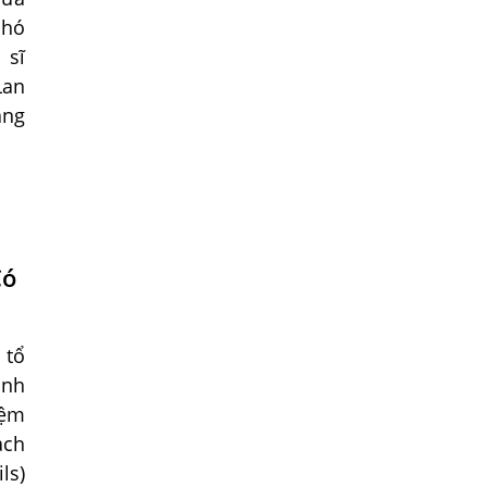
Địa Chỉ Chữa Bệnh Giun Sán Chó Uy Tín
hó
Tại Hà Nội
 sĩ
SÁN TRONG NÃO GÂY RA CÁC TRIỆU
Lan
CHỨNG NHƯ TÂM THẦN
ằng
BỆNH GIUN XOẮN
Địa Chỉ Điều Trị Bệnh Sán Dây Uy Tín Tại
Hà Nội
TỔNG QUAN VỀ NHIỄM GIUN LƯƠN
Bị Ngứa Nổi Mẩn Toàn Thân Do Giun
Có
Sán, Người Phụ Nữ Đầu Hàng Vì Trị
Nhiều Lần Không Khỏi
 tổ
NHIỄM TRÙNG NÃO DO AMIP, VIÊM
MÀNG NÃO DO AMIP NGUYÊN PHÁT
ịnh
iệm
BÍ QUYẾT GIÚP ĐƯỜNG RUỘT KHỎE LẠI
ạch
Trị Bệnh Hôi Miệng Do Nhiễm Ký Sinh
ls)
Trùng Giun Sán