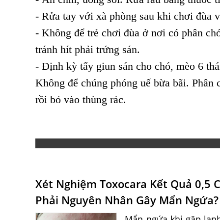
- Rửa tay với xà phòng sau khi chơi đùa v
- Không để trẻ chơi đùa ở nơi có phân chó
tránh hít phải trứng sán.
- Định kỳ tẩy giun sán cho chó, mèo 6 th
Không để chúng phóng uế bừa bãi. Phân c
rồi bỏ vào thùng rác.
Xét Nghiệm Toxocara Kết Quả 0,5 
Phải Nguyên Nhân Gây Mẩn Ngứa?
Mẩn ngứa khi gặp lạnh