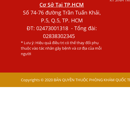
KÝ SINH T
Cơ Sở Tại TP.HCM
Số 74-76 đường Trần Tuấn Khải,
P.5, Q.5, TP. HCM
ĐT:
02473001318
- Tổng đài:
02838302345
* Lưu ý: Hiệu quả điều trị có thể thay đổi phụ
thuộc vào tác nhân gây bệnh và cơ địa của mỗi
người
Copyrights © 2020 BẢN QUYỀN THUỘC PHÒNG KHÁM QUỐC TẾ