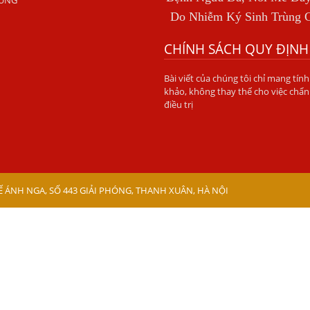
RÙNG
Do Nhiễm Ký Sinh Trùng 
CHÍNH SÁCH QUY ĐỊNH
Bài viết của chúng tôi chỉ mang tín
khảo, không thay thế cho việc chẩn
điều trị
 ÁNH NGA, SỐ 443 GIẢI PHÓNG, THANH XUÂN, HÀ NỘI