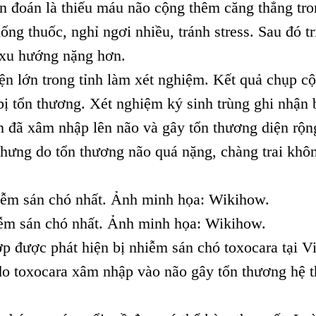
n đoán là thiếu máu não cộng thêm căng thẳng tr
ng thuốc, nghỉ ngơi nhiều, tránh stress. Sau đó tr
xu hướng nặng hơn.
n lớn trong tỉnh làm xét nghiệm. Kết quả chụp c
ị tổn thương. Xét nghiệm ký sinh trùng ghi nhận
n đã xâm nhập lên não và gây tổn thương diện rộn
 nhưng do tổn thương não quá nặng, chàng trai khô
​
iễm sán chó nhất. Ảnh minh họa: Wikihow.
p được phát hiện bị nhiễm sán chó toxocara tại Vi
o toxocara xâm nhập vào não gây tổn thương hệ 