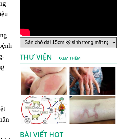
ong
Bệnh Sán Chó Dấu Hiệu Nhận Biết Và
iệu
Thời Gian Trị Bệnh Sán Chó
Trị Bệnh Sán Chó Có Khỏi Bệnh Ngứa Da
ộng
Không?
 bệnh
TRIỆU CHỨNG GIUN SÁN CHÓ MÈO
THƯ VIỆN
g.
Khi Trẻ Bị Dị Ứng Da Cần Làm Xét
XEM THÊM
Nghiệm Gì Tìm Nguyên Nhân Dị Ứng Da
ng
Điều trị bệnh sán lá gan ở đâu?
Mẩn Ngứa Da Nổi Mề Đay Có Phải Do
Nhiễm Giun Sán Không?
Bị Ngứa Da Và Những Điều Cần Biết Về
ệt
Bệnh Ngứa Kéo Dài Do Giun Sán
thần
Cách Trị Bệnh Dị Ứng Da Lâu Ngày Hiệu
Quả Tại Phòng Khám Chuyên Khoa
BÀI VIẾT HOT