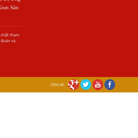
Giun Sán
Bệnh Sán Chó Mèo Ở Người Có Trị Khỏi
Hoàn Toàn Được Không?
Nếu Bị Giun Đũa Chó Mèo Điều Trị Ở
Đâu Bao Lâu Thì Khỏi?
h chất tham
 đoán và
Lý Do Tại Sao Bệnh Sán Chó Lại Gây
Ngứa Kéo Dài?
Những Điều Cần Biết Về Bệnh Ngứa Da
Do Giun Đũa Chó Mèo
Cách Nhận Biết Nổi Mẩn Đỏ Ngứa Do
Chia sẻ:
Nhiễm Giun Sán
Ngứa Da Nổi Mề Đay Có Phải Do Nhiễm
Giun Sán Không?
Dấu Hiệu Nhận Biết Sán Lên Não
NHỮNG ĐIỀU CẦN BIẾT VỀ GIUN ĐŨA,
LÀM THẾ NÀO ĐỂ BIẾT ĐÃ MẮC GIUN