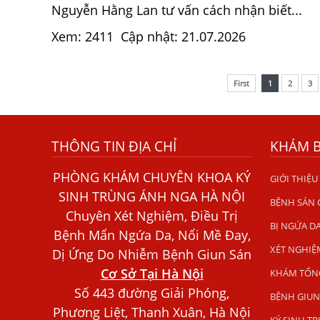
Nguyễn Hằng Lan tư vấn cách nhận biết...
Xem: 2411
Cập nhật: 21.07.2026
First
1
2
3
THÔNG TIN ĐỊA CHỈ
KHÁM 
PHÒNG KHÁM CHUYÊN KHOA KÝ
GIỚI THIỆU
SINH TRÙNG ÁNH NGA HÀ NỘI
BỆNH SÁN
Chuyên Xét Nghiệm, Điều Trị
BỊ NGỨA D
Bệnh Mẩn Ngứa Da, Nổi Mề Đay,
XÉT NGHIỆ
Dị Ứng Do Nhiễm Bệnh Giun Sán
Cơ Sở Tại Hà Nội
KHÁM TỔN
Số 443 đường Giải Phóng,
BỆNH GIUN
Phương Liệt, Thanh Xuân, Hà Nội