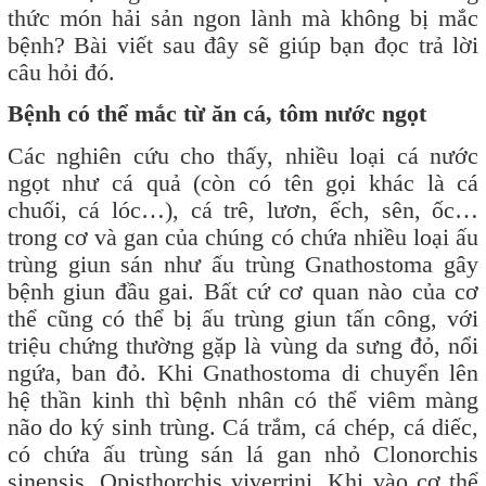
thức món hải sản ngon lành mà không bị mắc
bệnh? Bài viết sau đây sẽ giúp bạn đọc trả lời
câu hỏi đó.
Bệnh có thể mắc từ ăn cá, tôm nước ngọt
Các nghiên cứu cho thấy, nhiều loại cá nước
ngọt như cá quả (còn có tên gọi khác là cá
chuối, cá lóc…), cá trê, lươn, ếch, sên, ốc…
trong cơ và gan của chúng có chứa nhiều loại ấu
trùng giun sán như ấu trùng Gnathostoma gây
bệnh giun đầu gai. Bất cứ cơ quan nào của cơ
thể cũng có thể bị ấu trùng giun tấn công, với
triệu chứng thường gặp là vùng da sưng đỏ, nổi
ngứa, ban đỏ. Khi Gnathostoma di chuyển lên
hệ thần kinh thì bệnh nhân có thể viêm màng
não do ký sinh trùng. Cá trắm, cá chép, cá diếc,
có chứa ấu trùng sán lá gan nhỏ Clonorchis
sinensis, Opisthorchis viverrini. Khi vào cơ thể