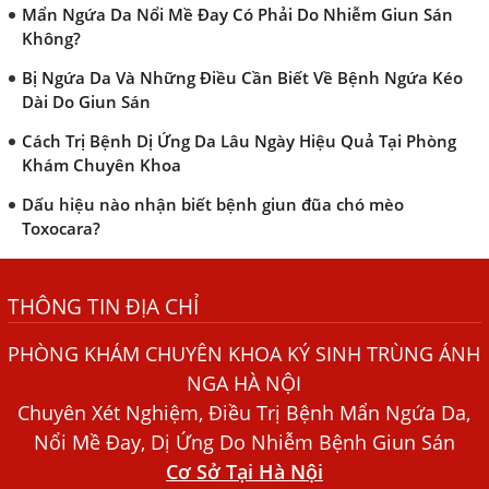
Mẩn Ngứa Da Nổi Mề Đay Có Phải Do Nhiễm Giun Sán
Không?
Bị Ngứa Da Và Những Điều Cần Biết Về Bệnh Ngứa Kéo
Dài Do Giun Sán
Cách Trị Bệnh Dị Ứng Da Lâu Ngày Hiệu Quả Tại Phòng
Khám Chuyên Khoa
Dấu hiệu nào nhận biết bệnh giun đũa chó mèo
Toxocara?
Những điều cần biết về bệnh giun đũa chó mèo
THÔNG TIN ĐỊA CHỈ
Bệnh Chàm Và Những Yếu Tố Liên Quan Đến Bệnh Giun
Sán
PHÒNG KHÁM CHUYÊN KHOA KÝ SINH TRÙNG ÁNH
Dấu Hiệu Ngứa Da, Dị Ứng, Nổi Mề Đay Do Nhiễm Sán
NGA HÀ NỘI
Chó Trong Máu
Chuyên Xét Nghiệm, Điều Trị Bệnh Mẩn Ngứa Da,
Bác sĩ Nguyễn Ngọc Ánh Phòng Khám Ánh Nga Đề Tài
Nổi Mề Đay, Dị Ứng Do Nhiễm Bệnh Giun Sán
Nghiên Cứu Khoa
Cơ Sở Tại Hà Nội