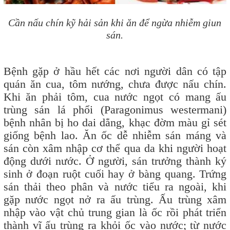
Cần nấu chín kỹ hải sản khi ăn để ngừa nhiễm giun
sán.
Bệnh gặp ở hầu hết các nơi người dân có tập
quán ăn cua, tôm nướng, chưa được nấu chín.
Khi ăn phải tôm, cua nước ngọt có mang ấu
trùng sán lá phổi (Paragonimus westermani)
bệnh nhân bị ho dai dẳng, khạc đờm màu gỉ sét
giống bệnh lao. Ăn ốc dễ nhiễm sán máng và
sán còn xâm nhập cơ thể qua da khi người hoạt
động dưới nước. Ở người, sán trưởng thành ký
sinh ở đoạn ruột cuối hay ở bàng quang. Trứng
sán thải theo phân và nước tiểu ra ngoài, khi
gặp nước ngọt nở ra ấu trùng. Ấu trùng xâm
nhập vào vật chủ trung gian là ốc rồi phát triển
thành vĩ ấu trùng ra khỏi ốc vào nước; từ nước