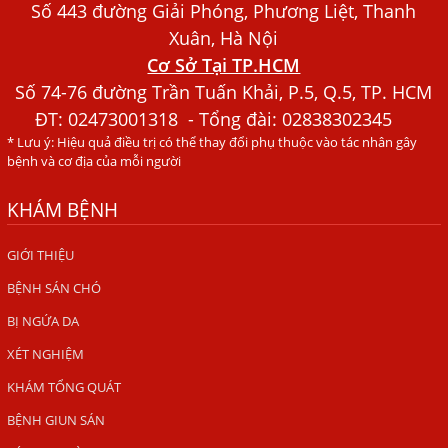
Xét Nghiệm Giun Sán Gồm Những Loại Nào? Chi Phí Bao
Số 443 đường Giải Phóng, Phương Liệt, Thanh
Nhiêu?
Xuân, Hà Nội
Cơ Sở Tại TP.HCM
Người Đàn Ông Phát Ban Mẩn Đỏ Khắp Người, Sau Ba
Tháng Mới Tìm Ra Nguyên Nhân
Số 74-76 đường Trần Tuấn Khải, P.5, Q.5, TP. HCM
ĐT:
02473001318
- Tổng đài: 02838302345
Đau Mắt Đỏ, Nguyên Nhân Và Cách Điều Trị
* Lưu ý: Hiệu quả điều trị có thể thay đổi phụ thuộc vào tác nhân gây
HÀ NỘI – PHÁT BAN MẨN ĐỎ KHẮP NGƯỜI, ĐI KHÁM
bệnh và cơ địa của mỗi người
PHÁT HIỆN NHIỄM KÝ SINH TRÙNG
KHÁM BỆNH
Ăn hải sản sống, coi chừng nhiễm giun sán
TỔNG QUAN VỀ KÉM HẤP THU THỨC ĂN
GIỚI THIỆU
BỆNH SÁN CHÓ
HÀ NỘI – NHIỄM BA LOẠI KÝ SINH TRÙNG DO THÓI QUEN
ĂN MỘT MÓN ĂN SÁNG
BỊ NGỨA DA
ẤU TRÙNG SÁN CHÓ DI CHUYỂN QUA DA GÂY NGỨA
XÉT NGHIỆM
VIÊM DA ĐỒNG TIỀN
KHÁM TỔNG QUÁT
Tại sao khám bệnh viện da liễu nhiều năm không hết
BỆNH GIUN SÁN
ngứa?