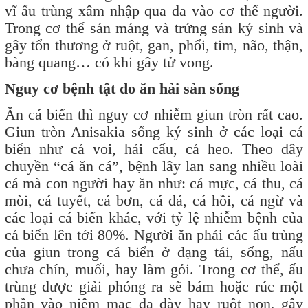
vĩ ấu trùng xâm nhập qua da vào cơ thể người.
Trong cơ thể sán máng và trứng sán ký sinh và
gây tổn thương ở ruột, gan, phổi, tim, não, thận,
bàng quang… có khi gây tử vong.
Nguy cơ bệnh tật do ăn hải sản sống
Ăn cá biển thì nguy cơ nhiễm giun tròn rất cao.
Giun tròn Anisakia sống ký sinh ở các loại cá
biển như cá voi, hải cẩu, cá heo. Theo dây
chuyền “cá ăn cá”, bệnh lây lan sang nhiều loài
cá mà con người hay ăn như: cá mực, cá thu, cá
mòi, cá tuyết, cá bơn, cá đá, cá hồi, cá ngừ và
các loại cá biển khác, với tỷ lệ nhiễm bệnh của
cá biển lên tới 80%. Người ăn phải các ấu trùng
của giun trong cá biển ở dạng tái, sống, nấu
chưa chín, muối, hay làm gỏi. Trong cơ thể, ấu
trùng được giải phóng ra sẽ bám hoặc rúc một
phần vào niêm mạc dạ dày hay ruột non, gây