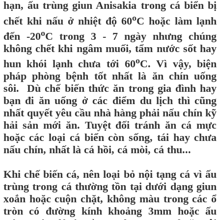
hạn, ấu trùng giun Anisakia trong cá biển bị
o
chết khi nấu ở nhiệt độ 60
C hoặc làm lạnh
o
đến -20
C trong 3 - 7 ngày nhưng chúng
không chết khi ngâm muối, tẩm nước sốt hay
o
hun khói lạnh chưa tới 60
C. Vì vậy, biện
pháp phòng bệnh tốt nhất là ăn chín uống
sôi. Dù chế biến thức ăn trong gia đình hay
bạn đi ăn uống ở các điểm du lịch thì cũng
nhất quyết yêu cầu nhà hàng phải nấu chín kỹ
hải sản mới ăn. Tuyệt đối tránh ăn cá mực
hoặc các loại cá biển còn sống, tái hay chưa
nấu chín, nhất là cá hồi, cá mòi, cá thu...
Khi chế biến cá, nên loại bỏ nội tạng cá vì ấu
trùng trong cá thường tồn tại dưới dạng giun
xoắn hoặc cuộn chặt, không màu trong các ổ
tròn có đường kính khoảng 3mm hoặc ấu