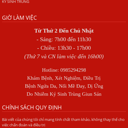
KÝ SINH TRÙNG
Địa Chỉ Chữa Bệnh Giun Sán Chó Uy Tín Tại Hà Nội
GIỜ LÀM VIỆC
SÁN TRONG NÃO GÂY RA CÁC TRIỆU CHỨNG NHƯ TÂM
THẦN
Từ Thứ 2 Đến Chủ Nhật
BỆNH GIUN XOẮN
- Sáng: 7h00 đến 11h30
Địa Chỉ Điều Trị Bệnh Sán Dây Uy Tín Tại Hà Nội
- Chiều: 13h30 - 17h00
TỔNG QUAN VỀ NHIỄM GIUN LƯƠN
(Thứ 7 và CN làm việc đến 16h00)
Bị Ngứa Nổi Mẩn Toàn Thân Do Giun Sán, Người Phụ Nữ
Hotline: 0985294298
Đầu Hàng Vì Trị Nhiều Lần Không Khỏi
Khám Bệnh, Xét Nghiệm, Điều Trị
NHIỄM TRÙNG NÃO DO AMIP, VIÊM MÀNG NÃO DO AMIP
Bệnh Ngứa Da, Nổi Mề Đay, Dị Ứng
NGUYÊN PHÁT
Do Nhiễm Ký Sinh Trùng Giun Sán
BÍ QUYẾT GIÚP ĐƯỜNG RUỘT KHỎE LẠI
CHÍNH SÁCH QUY ĐỊNH
Trị Bệnh Hôi Miệng Do Nhiễm Ký Sinh Trùng Giun Sán
Bài viết của chúng tôi chỉ mang tính chất tham khảo, không thay thế cho
Có Nên Quá Lo Lắng Khi Bị Ngứa Kéo Dài Do Nhiễm Giun
việc chẩn đoán và điều trị
Đũa Chó Mèo?