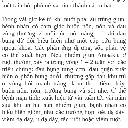
loét tại chỗ, phù nề và hình thành các u hạt.
Trong vài giờ kể từ khi nuốt phải ấu trùng giun,
bệnh nhân có cảm giác buồn nôn, nôn và đau
vùng thượng vị mỗi lúc một nặng, có khi đau
bụng dữ dội biểu hiện như một cấp cứu bụng
ngoại khoa. Các phản ứng dị ứng, sốc phản vệ
có thể xuất hiện. Nếu nhiễm giun Anisakia ở
ruột thường xảy ra trong vòng 1 – 2 tuần với các
triệu chứng: đau bụng từng cơn, đau quặn xuất
hiện ở phần bụng dưới, thường gặp đau khu trú
ở vùng hồi manh tràng, kèm theo tiêu chảy,
buồn nôn, nôn, trướng bụng và sốt nhẹ. Ở thể
bệnh mạn tính: xuất hiện từ vài tuần tới vài năm
sau khi ăn hải sản nhiễm giun, bệnh nhân có
biểu hiện giống như các trường hợp loét dạ dày,
viêm dạ dày, u dạ dày, tắc ruột hoặc viêm ruột.