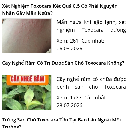
Xét Nghiệm Toxocara Kết Quả 0,5 Có Phải Nguyên
Nhân Gây Mẩn Ngứa?
Mẩn ngứa khi gặp lạnh, xét
nghiệm Toxocara dương
tính 0,5 có phải nguyên
Xem: 261
Cập nhật:
nhân? Tiến sĩ Bác sĩ Nguyễn
06.08.2026
Hằng Lan tư vấn triệu chứng,
điều trị và phòng ngừa sán...
Cây Nghể Răm Có Trị Được Sán Chó Toxocara Không?
Cây nghể răm có chữa được
bệnh sán chó Toxocara
không? Tiến sĩ Bác sĩ
Xem: 1727
Cập nhật:
Nguyễn Hằng Lan giải đáp
28.07.2026
dựa trên bằng chứng khoa
học và hướng dẫn điều trị
Trứng Sán Chó Toxocara Tồn Tại Bao Lâu Ngoài Môi
của...
Trường?