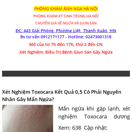
PHÒNG KHÁM ÁNH NGA HÀ NỘI
PHÒNG KHÁM
KÝ SINH TRÙNG HÀ NỘI
CHUYÊN GIA VỀ NGỨA VÀ GIUN SÁN
ĐC: 443 Giải Phóng,
Phương Liệt, Thanh Xuân, HN
Bs tư vấn 0912171177 - Hotline:
02473001318
Mở của từ 7h đến 17h, thứ 2 đến CN
Xét Nghiệm, Điều Trị Bệnh Giun Sán Gây Ngứa
Xét Nghiệm Toxocara Kết Quả 0,5 Có Phải Nguyên
Nhân Gây Mẩn Ngứa?
Mẩn ngứa khi gặp lạnh, xét
nghiệm Toxocara dương
tính 0,5 có phải nguyên
Xem: 638
Cập nhật: