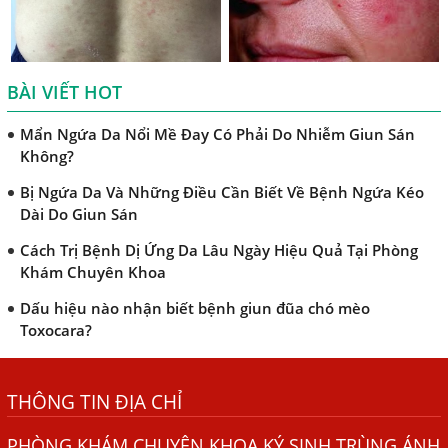
TRIỆU CHỨNG GIUN SÁN CHÓ MÈO
Khi Trẻ Bị Dị Ứng Da Cần Làm Xét Nghiệm Gì Tìm Nguyên
Nhân Dị Ứng Da
BÀI VIẾT HOT
Điều trị bệnh sán lá gan ở đâu?
Mẩn Ngứa Da Nổi Mề Đay Có Phải Do Nhiễm Giun Sán
Không?
Bị Ngứa Da Và Những Điều Cần Biết Về Bệnh Ngứa Kéo
Dài Do Giun Sán
Cách Trị Bệnh Dị Ứng Da Lâu Ngày Hiệu Quả Tại Phòng
Khám Chuyên Khoa
Dấu hiệu nào nhận biết bệnh giun đũa chó mèo
Toxocara?
Những điều cần biết về bệnh giun đũa chó mèo
THÔNG TIN ĐỊA CHỈ
Bệnh Chàm Và Những Yếu Tố Liên Quan Đến Bệnh Giun
Sán
PHÒNG KHÁM CHUYÊN KHOA KÝ SINH TRÙNG ÁNH