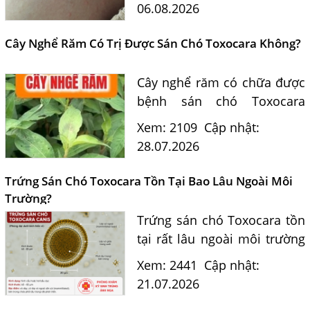
nhân? Tiến sĩ Bác sĩ Nguyễn
06.08.2026
Hằng Lan tư vấn triệu chứng,
điều trị và phòng ngừa sán...
Cây Nghể Răm Có Trị Được Sán Chó Toxocara Không?
Cây nghể răm có chữa được
bệnh sán chó Toxocara
không? Tiến sĩ Bác sĩ
Xem: 2109
Cập nhật:
Nguyễn Hằng Lan giải đáp
28.07.2026
dựa trên bằng chứng khoa
học và hướng dẫn điều trị
Trứng Sán Chó Toxocara Tồn Tại Bao Lâu Ngoài Môi
của...
Trường?
Trứng sán chó Toxocara tồn
tại rất lâu ngoài môi trường
và là nguồn lây nhiễm nguy
Xem: 2441
Cập nhật:
hiểm cho con người. Tiến sĩ
21.07.2026
Bác sĩ Nguyễn Hằng Lan tư