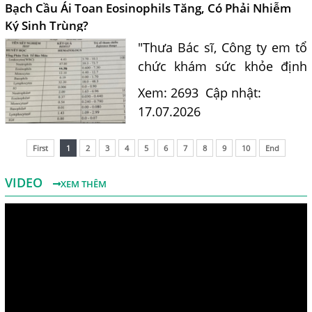
vấn cách nhận biết...
Bạch Cầu Ái Toan Eosinophils Tăng, Có Phải Nhiễm
Ký Sinh Trùng?
"Thưa Bác sĩ, Công ty em tổ
chức khám sức khỏe định
kỳ. Kết quả xét nghiệm máu
Xem: 2693
Cập nhật:
của em có chỉ số bạch cầu ái
17.07.2026
toan (Eosinophils) tăng là
11.7%. Em nghe nói chỉ...
First
1
2
3
4
5
6
7
8
9
10
End
VIDEO
XEM THÊM