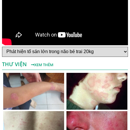
Một Số Điều Cần Biết Về Ký Sinh Trùng Demodex Trên Da
Người
Nguyên Nhân Và Tác Hại Của Bệnh Giun Chỉ Bạch Huyết
THƯ VIỆN
XEM THÊM
Chẩn Đoán Và Điều Trị Bệnh Echinococcus
Những Điều Cần Biết Về Giun Hình Ống
Chẩn Đoán Và Điều Trị Bệnh Amip Ở Não
Bệnh Sán Chó Dấu Hiệu Nhận Biết Và Thời Gian Trị Bệnh
Sán Chó
Trị Bệnh Sán Chó Có Khỏi Bệnh Ngứa Da Không?