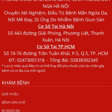
Dấu Hiệu Ngứa Da, Dị Ứng, Nổi Mề Đay Do Nhiễm Sán
NGA HÀ NỘI
Chó Trong Máu
Chuyên Xét Nghiệm, Điều Trị Bệnh Mẩn Ngứa Da,
Bác sĩ Nguyễn Ngọc Ánh Phòng Khám Ánh Nga Đề Tài
Nổi Mề Đay, Dị Ứng Do Nhiễm Bệnh Giun Sán
Nghiên Cứu Khoa
Cơ Sở Tại Hà Nội
Xét Nghiệm Giun Sán Gồm Những Loại Nào? Chi Phí Bao
Số 443 đường Giải Phóng, Phương Liệt, Thanh
Nhiêu?
Xuân, Hà Nội
Cơ Sở Tại TP.HCM
Người Đàn Ông Phát Ban Mẩn Đỏ Khắp Người, Sau Ba
Tháng Mới Tìm Ra Nguyên Nhân
Số 74-76 đường Trần Tuấn Khải, P.5, Q.5, TP. HCM
ĐT:
02473001318
- Tổng đài: 02838302345
Đau Mắt Đỏ, Nguyên Nhân Và Cách Điều Trị
* Lưu ý: Hiệu quả điều trị có thể thay đổi phụ thuộc vào tác nhân gây
HÀ NỘI – PHÁT BAN MẨN ĐỎ KHẮP NGƯỜI, ĐI KHÁM
bệnh và cơ địa của mỗi người
PHÁT HIỆN NHIỄM KÝ SINH TRÙNG
KHÁM BỆNH
Ăn hải sản sống, coi chừng nhiễm giun sán
TỔNG QUAN VỀ KÉM HẤP THU THỨC ĂN
GIỚI THIỆU
BỆNH SÁN CHÓ
HÀ NỘI – NHIỄM BA LOẠI KÝ SINH TRÙNG DO THÓI QUEN
ĂN MỘT MÓN ĂN SÁNG
BỊ NGỨA DA