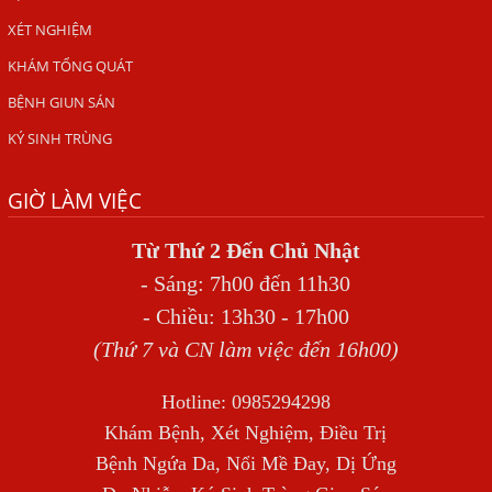
ẤU TRÙNG SÁN CHÓ DI CHUYỂN QUA DA GÂY NGỨA
XÉT NGHIỆM
VIÊM DA ĐỒNG TIỀN
KHÁM TỔNG QUÁT
Tại sao khám bệnh viện da liễu nhiều năm không hết
BỆNH GIUN SÁN
ngứa?
KÝ SINH TRÙNG
Địa Chỉ Chữa Bệnh Giun Sán Chó Uy Tín Tại Hà Nội
GIỜ LÀM VIỆC
SÁN TRONG NÃO GÂY RA CÁC TRIỆU CHỨNG NHƯ TÂM
THẦN
Từ Thứ 2 Đến Chủ Nhật
BỆNH GIUN XOẮN
- Sáng: 7h00 đến 11h30
Địa Chỉ Điều Trị Bệnh Sán Dây Uy Tín Tại Hà Nội
- Chiều: 13h30 - 17h00
TỔNG QUAN VỀ NHIỄM GIUN LƯƠN
(Thứ 7 và CN làm việc đến 16h00)
Bị Ngứa Nổi Mẩn Toàn Thân Do Giun Sán, Người Phụ Nữ
Hotline: 0985294298
Đầu Hàng Vì Trị Nhiều Lần Không Khỏi
Khám Bệnh, Xét Nghiệm, Điều Trị
NHIỄM TRÙNG NÃO DO AMIP, VIÊM MÀNG NÃO DO AMIP
Bệnh Ngứa Da, Nổi Mề Đay, Dị Ứng
NGUYÊN PHÁT