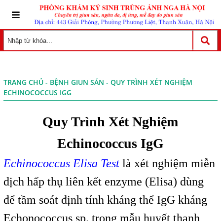
TRANG CHỦ
-
BỆNH GIUN SÁN
- QUY TRÌNH XÉT NGHIỆM
ECHINOCOCCUS IGG
Quy Trình Xét Nghiệm
Echinococcus IgG
Echinococcus Elisa Test
là xét nghiệm miễn
dịch hấp thụ liên kết enzyme (Elisa) dùng
để tầm soát định tính kháng thể IgG kháng
Echonococcus sp. trong mẫu huyết thanh