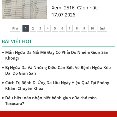
kỳ. Kết quả xét nghiệm máu
Xem: 2516
Cập nhật:
Trị Bệnh Sán Chó Có Khỏi Bệnh Ngứa Da Không?
của em có chỉ số bạch cầu ái
17.07.2026
TRIỆU CHỨNG GIUN SÁN CHÓ MÈO
toan (Eosinophils) tăng là
11.7%. Em nghe nói chỉ...
Khi Trẻ Bị Dị Ứng Da Cần Làm Xét Nghiệm Gì Tìm Nguyên
First
1
2
3
4
5
6
7
8
9
10
End
Nhân Dị Ứng Da
BÀI VIẾT HOT
Điều trị bệnh sán lá gan ở đâu?
Mẩn Ngứa Da Nổi Mề Đay Có Phải Do Nhiễm Giun Sán
Không?
Bị Ngứa Da Và Những Điều Cần Biết Về Bệnh Ngứa Kéo
Dài Do Giun Sán
Cách Trị Bệnh Dị Ứng Da Lâu Ngày Hiệu Quả Tại Phòng
Khám Chuyên Khoa
Dấu hiệu nào nhận biết bệnh giun đũa chó mèo
Toxocara?
Những điều cần biết về bệnh giun đũa chó mèo