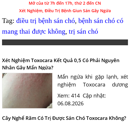
Mở của từ 7h đến 17h, thứ 2 đến CN
Xét Nghiệm, Điều Trị Bệnh Giun Sán Gây Ngứa
Tag:
điều trị bệnh sán chó
,
bệnh sán chó có
mang thai được không
,
trị sán chó
Xét Nghiệm Toxocara Kết Quả 0,5 Có Phải Nguyên
Nhân Gây Mẩn Ngứa?
Mẩn ngứa khi gặp lạnh, xét
nghiệm Toxocara dương
tính 0,5 có phải nguyên
Xem: 414
Cập nhật:
nhân? Tiến sĩ Bác sĩ Nguyễn
06.08.2026
Hằng Lan tư vấn triệu chứng,
điều trị và phòng ngừa sán...
Cây Nghể Răm Có Trị Được Sán Chó Toxocara Không?