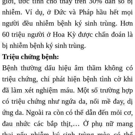
giới, ước tính cho thấy trên 30% dân số bị
nhiễm. Ví dụ, ở Đức và Pháp hầu hết mọi
người đều nhiễm bệnh ký sinh trùng. Hơn
60 triệu người ở Hoa Kỳ được chẩn đoán là
bị nhiễm bệnh ký sinh trùng.
Triệu chứng bệnh:
Bệnh thường dấu hiệu âm thầm không có
triệu chứng, chỉ phát hiện bệnh tình cờ khi
đã làm xét nghiệm máu. Một số trường hợp
có triệu chứng như ngứa da, nổi mề đay, dị
ứng da. Ngoài ra còn có thể dẫn đến mỏi cơ,
đau nhức các bắp thịt,… Ở phụ nữ mang
thai nếu nhiễm ký sinh trùng mèo có thể