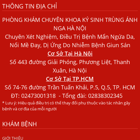
THÔNG TIN ĐỊA CHỈ
Bệnh Chàm Và Những Yếu Tố Liên Quan Đến Bệnh Giun
Sán
PHÒNG KHÁM CHUYÊN KHOA KÝ SINH TRÙNG ÁNH
Dấu Hiệu Ngứa Da, Dị Ứng, Nổi Mề Đay Do Nhiễm Sán
NGA HÀ NỘI
Chó Trong Máu
Chuyên Xét Nghiệm, Điều Trị Bệnh Mẩn Ngứa Da,
Bác sĩ Nguyễn Ngọc Ánh Phòng Khám Ánh Nga Đề Tài
Nổi Mề Đay, Dị Ứng Do Nhiễm Bệnh Giun Sán
Nghiên Cứu Khoa
Cơ Sở Tại Hà Nội
Xét Nghiệm Giun Sán Gồm Những Loại Nào? Chi Phí Bao
Số 443 đường Giải Phóng, Phương Liệt, Thanh
Nhiêu?
Xuân, Hà Nội
Cơ Sở Tại TP.HCM
Người Đàn Ông Phát Ban Mẩn Đỏ Khắp Người, Sau Ba
Tháng Mới Tìm Ra Nguyên Nhân
Số 74-76 đường Trần Tuấn Khải, P.5, Q.5, TP. HCM
ĐT:
02473001318
- Tổng đài: 02838302345
Đau Mắt Đỏ, Nguyên Nhân Và Cách Điều Trị
* Lưu ý: Hiệu quả điều trị có thể thay đổi phụ thuộc vào tác nhân gây
HÀ NỘI – PHÁT BAN MẨN ĐỎ KHẮP NGƯỜI, ĐI KHÁM
bệnh và cơ địa của mỗi người
PHÁT HIỆN NHIỄM KÝ SINH TRÙNG
KHÁM BỆNH
Ăn hải sản sống, coi chừng nhiễm giun sán
TỔNG QUAN VỀ KÉM HẤP THU THỨC ĂN
GIỚI THIỆU