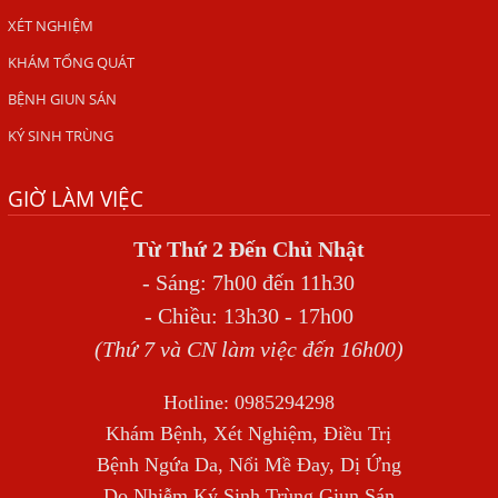
ẤU TRÙNG SÁN CHÓ DI CHUYỂN QUA DA GÂY NGỨA
XÉT NGHIỆM
VIÊM DA ĐỒNG TIỀN
KHÁM TỔNG QUÁT
Tại sao khám bệnh viện da liễu nhiều năm không hết
BỆNH GIUN SÁN
ngứa?
KÝ SINH TRÙNG
Địa Chỉ Chữa Bệnh Giun Sán Chó Uy Tín Tại Hà Nội
GIỜ LÀM VIỆC
SÁN TRONG NÃO GÂY RA CÁC TRIỆU CHỨNG NHƯ TÂM
THẦN
Từ Thứ 2 Đến Chủ Nhật
BỆNH GIUN XOẮN
- Sáng: 7h00 đến 11h30
Địa Chỉ Điều Trị Bệnh Sán Dây Uy Tín Tại Hà Nội
- Chiều: 13h30 - 17h00
TỔNG QUAN VỀ NHIỄM GIUN LƯƠN
(Thứ 7 và CN làm việc đến 16h00)
Bị Ngứa Nổi Mẩn Toàn Thân Do Giun Sán, Người Phụ Nữ
Hotline: 0985294298
Đầu Hàng Vì Trị Nhiều Lần Không Khỏi
Khám Bệnh, Xét Nghiệm, Điều Trị
NHIỄM TRÙNG NÃO DO AMIP, VIÊM MÀNG NÃO DO AMIP
Bệnh Ngứa Da, Nổi Mề Đay, Dị Ứng
NGUYÊN PHÁT
Do Nhiễm Ký Sinh Trùng Giun Sán