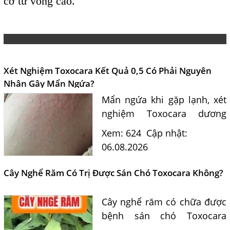
cơ tử vong cao.
Xét Nghiệm Toxocara Kết Quả 0,5 Có Phải Nguyên
Nhân Gây Mẩn Ngứa?
Mẩn ngứa khi gặp lạnh, xét
nghiệm Toxocara dương
tính 0,5 có phải nguyên
Xem: 624
Cập nhật:
nhân? Tiến sĩ Bác sĩ Nguyễn
06.08.2026
Hằng Lan tư vấn triệu chứng,
điều trị và phòng ngừa sán...
Cây Nghể Răm Có Trị Được Sán Chó Toxocara Không?
Cây nghể răm có chữa được
bệnh sán chó Toxocara
không? Tiến sĩ Bác sĩ