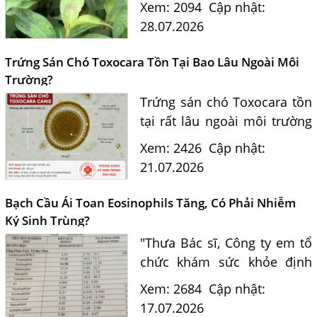
Xem: 2094
Cập nhật:
Nguyễn Hằng Lan giải đáp
28.07.2026
dựa trên bằng chứng khoa
học và hướng dẫn điều trị
Trứng Sán Chó Toxocara Tồn Tại Bao Lâu Ngoài Môi
của...
Trường?
Trứng sán chó Toxocara tồn
Một Số Điều Cần Biết Về Ký Sinh Trùng Demodex Trên Da
tại rất lâu ngoài môi trường
Người
và là nguồn lây nhiễm nguy
Xem: 2426
Cập nhật:
Nguyên Nhân Và Tác Hại Của Bệnh Giun Chỉ Bạch Huyết
hiểm cho con người. Tiến sĩ
21.07.2026
Chẩn Đoán Và Điều Trị Bệnh Echinococcus
Bác sĩ Nguyễn Hằng Lan tư
vấn cách nhận biết...
Những Điều Cần Biết Về Giun Hình Ống
Bạch Cầu Ái Toan Eosinophils Tăng, Có Phải Nhiễm
Ký Sinh Trùng?
Chẩn Đoán Và Điều Trị Bệnh Amip Ở Não
"Thưa Bác sĩ, Công ty em tổ
Bệnh Sán Chó Dấu Hiệu Nhận Biết Và Thời Gian Trị Bệnh
chức khám sức khỏe định
Sán Chó
kỳ. Kết quả xét nghiệm máu
Xem: 2684
Cập nhật:
Trị Bệnh Sán Chó Có Khỏi Bệnh Ngứa Da Không?
của em có chỉ số bạch cầu ái
17.07.2026