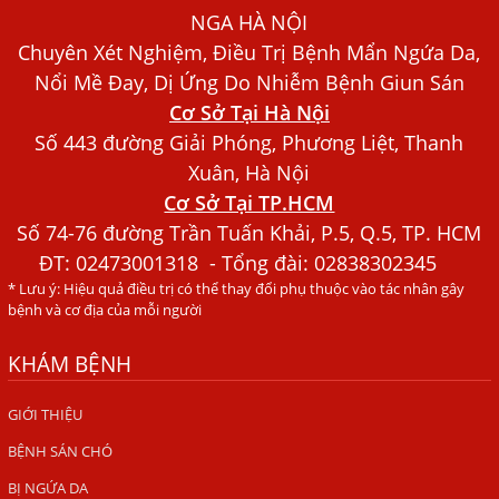
Dấu Hiệu Ngứa Da, Dị Ứng, Nổi Mề Đay Do Nhiễm Sán
NGA HÀ NỘI
Chó Trong Máu
Chuyên Xét Nghiệm, Điều Trị Bệnh Mẩn Ngứa Da,
Bác sĩ Nguyễn Ngọc Ánh Phòng Khám Ánh Nga Đề Tài
Nổi Mề Đay, Dị Ứng Do Nhiễm Bệnh Giun Sán
Nghiên Cứu Khoa
Cơ Sở Tại Hà Nội
Xét Nghiệm Giun Sán Gồm Những Loại Nào? Chi Phí Bao
Số 443 đường Giải Phóng, Phương Liệt, Thanh
Nhiêu?
Xuân, Hà Nội
Cơ Sở Tại TP.HCM
Người Đàn Ông Phát Ban Mẩn Đỏ Khắp Người, Sau Ba
Tháng Mới Tìm Ra Nguyên Nhân
Số 74-76 đường Trần Tuấn Khải, P.5, Q.5, TP. HCM
ĐT:
02473001318
- Tổng đài: 02838302345
Đau Mắt Đỏ, Nguyên Nhân Và Cách Điều Trị
* Lưu ý: Hiệu quả điều trị có thể thay đổi phụ thuộc vào tác nhân gây
HÀ NỘI – PHÁT BAN MẨN ĐỎ KHẮP NGƯỜI, ĐI KHÁM
bệnh và cơ địa của mỗi người
PHÁT HIỆN NHIỄM KÝ SINH TRÙNG
KHÁM BỆNH
Ăn hải sản sống, coi chừng nhiễm giun sán
TỔNG QUAN VỀ KÉM HẤP THU THỨC ĂN
GIỚI THIỆU
BỆNH SÁN CHÓ
HÀ NỘI – NHIỄM BA LOẠI KÝ SINH TRÙNG DO THÓI QUEN
ĂN MỘT MÓN ĂN SÁNG
BỊ NGỨA DA