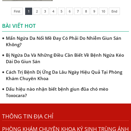
TRIỆU CHỨNG GIUN SÁN CHÓ MÈO
toan (Eosinophils) tăng là
11.7%. Em nghe nói chỉ...
Khi Trẻ Bị Dị Ứng Da Cần Làm Xét Nghiệm Gì Tìm Nguyên
First
1
2
3
4
5
6
7
8
9
10
End
Nhân Dị Ứng Da
BÀI VIẾT HOT
Điều trị bệnh sán lá gan ở đâu?
Mẩn Ngứa Da Nổi Mề Đay Có Phải Do Nhiễm Giun Sán
Không?
Bị Ngứa Da Và Những Điều Cần Biết Về Bệnh Ngứa Kéo
Dài Do Giun Sán
Cách Trị Bệnh Dị Ứng Da Lâu Ngày Hiệu Quả Tại Phòng
Khám Chuyên Khoa
Dấu hiệu nào nhận biết bệnh giun đũa chó mèo
Toxocara?
Những điều cần biết về bệnh giun đũa chó mèo
THÔNG TIN ĐỊA CHỈ
Bệnh Chàm Và Những Yếu Tố Liên Quan Đến Bệnh Giun
Sán
PHÒNG KHÁM CHUYÊN KHOA KÝ SINH TRÙNG ÁNH