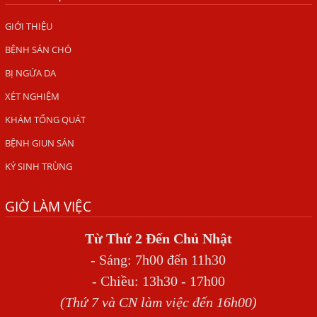
TỔNG QUAN VỀ KÉM HẤP THU THỨC ĂN
GIỚI THIỆU
BỆNH SÁN CHÓ
HÀ NỘI – NHIỄM BA LOẠI KÝ SINH TRÙNG DO THÓI QUEN
ĂN MỘT MÓN ĂN SÁNG
BỊ NGỨA DA
ẤU TRÙNG SÁN CHÓ DI CHUYỂN QUA DA GÂY NGỨA
XÉT NGHIỆM
VIÊM DA ĐỒNG TIỀN
KHÁM TỔNG QUÁT
Tại sao khám bệnh viện da liễu nhiều năm không hết
BỆNH GIUN SÁN
ngứa?
KÝ SINH TRÙNG
Địa Chỉ Chữa Bệnh Giun Sán Chó Uy Tín Tại Hà Nội
GIỜ LÀM VIỆC
SÁN TRONG NÃO GÂY RA CÁC TRIỆU CHỨNG NHƯ TÂM
THẦN
Từ Thứ 2 Đến Chủ Nhật
BỆNH GIUN XOẮN
- Sáng: 7h00 đến 11h30
Địa Chỉ Điều Trị Bệnh Sán Dây Uy Tín Tại Hà Nội
- Chiều: 13h30 - 17h00
TỔNG QUAN VỀ NHIỄM GIUN LƯƠN
(Thứ 7 và CN làm việc đến 16h00)