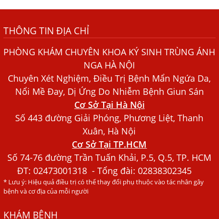
Những điều cần biết về bệnh giun đũa chó mèo
THÔNG TIN ĐỊA CHỈ
Bệnh Chàm Và Những Yếu Tố Liên Quan Đến Bệnh Giun
Sán
PHÒNG KHÁM CHUYÊN KHOA KÝ SINH TRÙNG ÁNH
Dấu Hiệu Ngứa Da, Dị Ứng, Nổi Mề Đay Do Nhiễm Sán
NGA HÀ NỘI
Chó Trong Máu
Chuyên Xét Nghiệm, Điều Trị Bệnh Mẩn Ngứa Da,
Bác sĩ Nguyễn Ngọc Ánh Phòng Khám Ánh Nga Đề Tài
Nổi Mề Đay, Dị Ứng Do Nhiễm Bệnh Giun Sán
Nghiên Cứu Khoa
Cơ Sở Tại Hà Nội
Xét Nghiệm Giun Sán Gồm Những Loại Nào? Chi Phí Bao
Số 443 đường Giải Phóng, Phương Liệt, Thanh
Nhiêu?
Xuân, Hà Nội
Cơ Sở Tại TP.HCM
Người Đàn Ông Phát Ban Mẩn Đỏ Khắp Người, Sau Ba
Tháng Mới Tìm Ra Nguyên Nhân
Số 74-76 đường Trần Tuấn Khải, P.5, Q.5, TP. HCM
ĐT:
02473001318
- Tổng đài: 02838302345
Đau Mắt Đỏ, Nguyên Nhân Và Cách Điều Trị
* Lưu ý: Hiệu quả điều trị có thể thay đổi phụ thuộc vào tác nhân gây
HÀ NỘI – PHÁT BAN MẨN ĐỎ KHẮP NGƯỜI, ĐI KHÁM
bệnh và cơ địa của mỗi người
PHÁT HIỆN NHIỄM KÝ SINH TRÙNG
KHÁM BỆNH
Ăn hải sản sống, coi chừng nhiễm giun sán