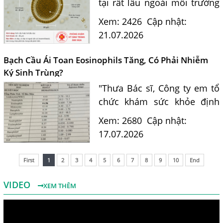
tại rất lâu ngoài môi trường
và là nguồn lây nhiễm nguy
Xem: 2426
Cập nhật:
hiểm cho con người. Tiến sĩ
21.07.2026
Bác sĩ Nguyễn Hằng Lan tư
vấn cách nhận biết...
Bạch Cầu Ái Toan Eosinophils Tăng, Có Phải Nhiễm
Ký Sinh Trùng?
"Thưa Bác sĩ, Công ty em tổ
chức khám sức khỏe định
kỳ. Kết quả xét nghiệm máu
Xem: 2680
Cập nhật:
của em có chỉ số bạch cầu ái
17.07.2026
toan (Eosinophils) tăng là
11.7%. Em nghe nói chỉ...
First
1
2
3
4
5
6
7
8
9
10
End
VIDEO
XEM THÊM