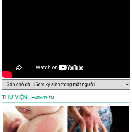
Một Số Điều Cần Biết Về Ký Sinh Trùng Demodex Trên Da
Người
Nguyên Nhân Và Tác Hại Của Bệnh Giun Chỉ Bạch Huyết
THƯ VIỆN
XEM THÊM
Chẩn Đoán Và Điều Trị Bệnh Echinococcus
Những Điều Cần Biết Về Giun Hình Ống
Chẩn Đoán Và Điều Trị Bệnh Amip Ở Não