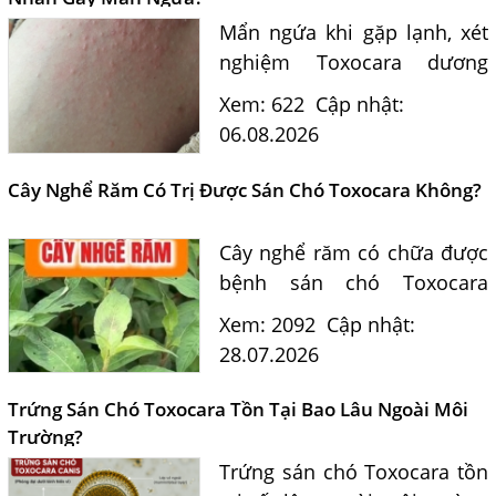
Mẩn ngứa khi gặp lạnh, xét
nghiệm Toxocara dương
tính 0,5 có phải nguyên
Xem: 622
Cập nhật:
nhân? Tiến sĩ Bác sĩ Nguyễn
06.08.2026
Hằng Lan tư vấn triệu chứng,
điều trị và phòng ngừa sán...
Cây Nghể Răm Có Trị Được Sán Chó Toxocara Không?
Cây nghể răm có chữa được
bệnh sán chó Toxocara
không? Tiến sĩ Bác sĩ
Xem: 2092
Cập nhật:
Nguyễn Hằng Lan giải đáp
28.07.2026
dựa trên bằng chứng khoa
học và hướng dẫn điều trị
Trứng Sán Chó Toxocara Tồn Tại Bao Lâu Ngoài Môi
của...
Trường?
Trứng sán chó Toxocara tồn