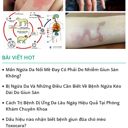
Bệnh Sán Chó Dấu Hiệu Nhận Biết Và Thời Gian Trị Bệnh
Sán Chó
Trị Bệnh Sán Chó Có Khỏi Bệnh Ngứa Da Không?
TRIỆU CHỨNG GIUN SÁN CHÓ MÈO
Khi Trẻ Bị Dị Ứng Da Cần Làm Xét Nghiệm Gì Tìm Nguyên
Nhân Dị Ứng Da
BÀI VIẾT HOT
Điều trị bệnh sán lá gan ở đâu?
Mẩn Ngứa Da Nổi Mề Đay Có Phải Do Nhiễm Giun Sán
Không?
Bị Ngứa Da Và Những Điều Cần Biết Về Bệnh Ngứa Kéo
Dài Do Giun Sán
Cách Trị Bệnh Dị Ứng Da Lâu Ngày Hiệu Quả Tại Phòng
Khám Chuyên Khoa
Dấu hiệu nào nhận biết bệnh giun đũa chó mèo
Toxocara?