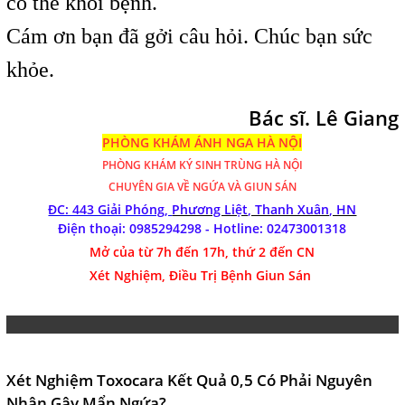
có thể khỏi bệnh.
Cám ơn bạn đã gởi câu hỏi. Chúc bạn sức
khỏe.
Bác sĩ. Lê Giang
PHÒNG KHÁM ÁNH NGA HÀ NỘI
PHÒNG KHÁM
KÝ SINH TRÙNG HÀ NỘI
CHUYÊN GIA VỀ NGỨA VÀ GIUN SÁN
ĐC: 443 Giải Phóng,
Phương Liệt, Thanh Xuân, HN
Điện thoại: 0985294298 - Hotline:
02473001318
Mở của từ 7h đến 17h, thứ 2 đến CN
Xét Nghiệm, Điều Trị Bệnh Giun Sán
Xét Nghiệm Toxocara Kết Quả 0,5 Có Phải Nguyên
Nhân Gây Mẩn Ngứa?