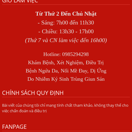
GIỜ LÀM VIỆC
SÁN TRONG NÃO GÂY RA CÁC TRIỆU CHỨNG NHƯ TÂM
THẦN
Từ Thứ 2 Đến Chủ Nhật
BỆNH GIUN XOẮN
- Sáng: 7h00 đến 11h30
Địa Chỉ Điều Trị Bệnh Sán Dây Uy Tín Tại Hà Nội
- Chiều: 13h30 - 17h00
TỔNG QUAN VỀ NHIỄM GIUN LƯƠN
(Thứ 7 và CN làm việc đến 16h00)
Bị Ngứa Nổi Mẩn Toàn Thân Do Giun Sán, Người Phụ Nữ
Hotline: 0985294298
Đầu Hàng Vì Trị Nhiều Lần Không Khỏi
Khám Bệnh, Xét Nghiệm, Điều Trị
NHIỄM TRÙNG NÃO DO AMIP, VIÊM MÀNG NÃO DO AMIP
Bệnh Ngứa Da, Nổi Mề Đay, Dị Ứng
NGUYÊN PHÁT
Do Nhiễm Ký Sinh Trùng Giun Sán
BÍ QUYẾT GIÚP ĐƯỜNG RUỘT KHỎE LẠI
CHÍNH SÁCH QUY ĐỊNH
Trị Bệnh Hôi Miệng Do Nhiễm Ký Sinh Trùng Giun Sán
Bài viết của chúng tôi chỉ mang tính chất tham khảo, không thay thế cho
Có Nên Quá Lo Lắng Khi Bị Ngứa Kéo Dài Do Nhiễm Giun
việc chẩn đoán và điều trị
Đũa Chó Mèo?
TÔI KHÔNG NGỜ ĐẾN MÌNH CŨNG BỊ NHIỄM SÁN CHÓ
FANPAGE