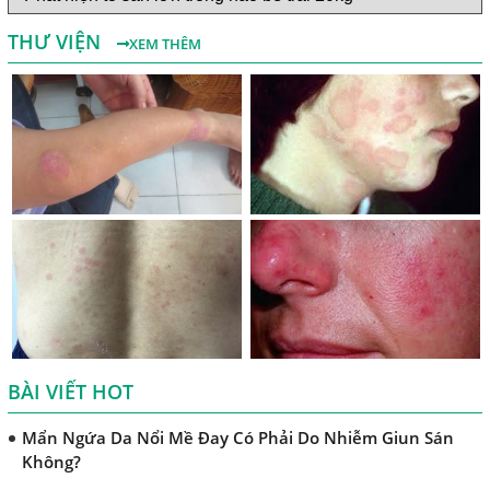
Nguyên Nhân Và Tác Hại Của Bệnh Giun Chỉ Bạch Huyết
THƯ VIỆN
XEM THÊM
Chẩn Đoán Và Điều Trị Bệnh Echinococcus
Những Điều Cần Biết Về Giun Hình Ống
Chẩn Đoán Và Điều Trị Bệnh Amip Ở Não
Bệnh Sán Chó Dấu Hiệu Nhận Biết Và Thời Gian Trị Bệnh
Sán Chó
Trị Bệnh Sán Chó Có Khỏi Bệnh Ngứa Da Không?
TRIỆU CHỨNG GIUN SÁN CHÓ MÈO
Khi Trẻ Bị Dị Ứng Da Cần Làm Xét Nghiệm Gì Tìm Nguyên
Nhân Dị Ứng Da
BÀI VIẾT HOT
Điều trị bệnh sán lá gan ở đâu?
Mẩn Ngứa Da Nổi Mề Đay Có Phải Do Nhiễm Giun Sán
Không?