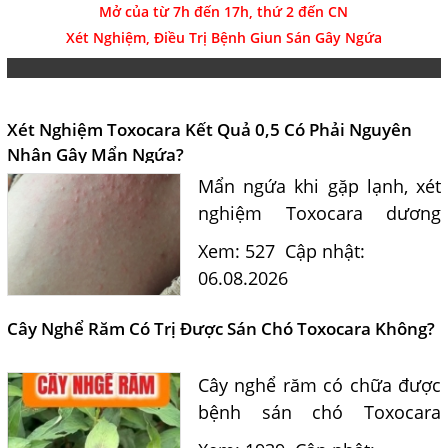
Mở của từ 7h đến 17h, thứ 2 đến CN
Xét Nghiệm, Điều Trị Bệnh Giun Sán Gây Ngứa
Xét Nghiệm Toxocara Kết Quả 0,5 Có Phải Nguyên
Nhân Gây Mẩn Ngứa?
Mẩn ngứa khi gặp lạnh, xét
nghiệm Toxocara dương
tính 0,5 có phải nguyên
Xem: 527
Cập nhật:
nhân? Tiến sĩ Bác sĩ Nguyễn
06.08.2026
Hằng Lan tư vấn triệu chứng,
điều trị và phòng ngừa sán...
Cây Nghể Răm Có Trị Được Sán Chó Toxocara Không?
Cây nghể răm có chữa được
bệnh sán chó Toxocara
không? Tiến sĩ Bác sĩ