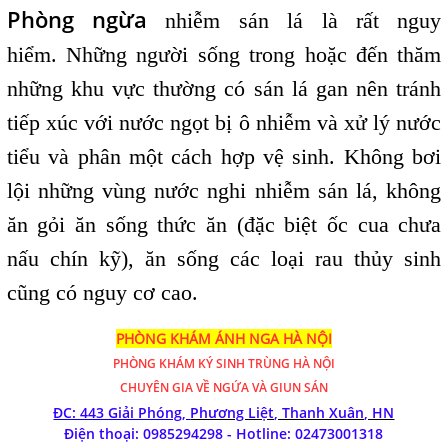
Phòng ngừa
nhiễm sán lá là rất nguy
hiểm. Những người sống trong hoặc đến thăm
những khu vực thường có sán lá gan nên tránh
tiếp xúc với nước ngọt bị ô nhiễm và xử lý nước
tiểu và phân một cách hợp vệ sinh. Không bơi
lội những vùng nước nghi nhiễm sán lá, không
ăn gỏi ăn sống thức ăn (đặc biệt ốc cua chưa
nấu chín kỹ), ăn sống các loại rau thủy sinh
cũng có nguy cơ cao.
PHÒNG KHÁM ÁNH NGA HÀ NỘI
PHÒNG KHÁM
KÝ SINH TRÙNG HÀ NỘI
CHUYÊN GIA VỀ NGỨA VÀ GIUN SÁN
ĐC: 443 Giải Phóng,
Phương Liệt, Thanh Xuân, HN
Điện thoại: 0985294298 - Hotline:
02473001318