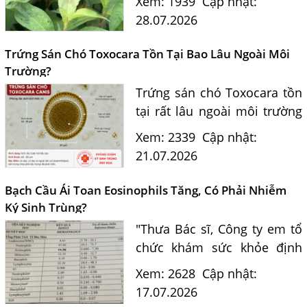
Xem: 1939
Cập nhật:
Nguyễn Hằng Lan giải đáp
28.07.2026
dựa trên bằng chứng khoa
học và hướng dẫn điều trị
Trứng Sán Chó Toxocara Tồn Tại Bao Lâu Ngoài Môi
của...
Trường?
Trứng sán chó Toxocara tồn
tại rất lâu ngoài môi trường
và là nguồn lây nhiễm nguy
Xem: 2339
Cập nhật:
hiểm cho con người. Tiến sĩ
21.07.2026
Bác sĩ Nguyễn Hằng Lan tư
vấn cách nhận biết...
Bạch Cầu Ái Toan Eosinophils Tăng, Có Phải Nhiễm
Ký Sinh Trùng?
"Thưa Bác sĩ, Công ty em tổ
chức khám sức khỏe định
kỳ. Kết quả xét nghiệm máu
Xem: 2628
Cập nhật:
của em có chỉ số bạch cầu ái
17.07.2026
toan (Eosinophils) tăng là