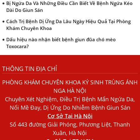
Bị Ngứa Da Và Những Điều Cần Biết Về Bệnh Ngứa Kéo
Dài Do Giun Sán
Cách Trị Bệnh Dị Ứng Da Lâu Ngày Hiệu Quả Tại Phòng
Khám Chuyên Khoa
Dấu hiệu nào nhận biết bệnh giun đũa chó mèo
Toxocara?
Những điều cần biết về bệnh giun đũa chó mèo
THÔNG TIN ĐỊA CHỈ
Bệnh Chàm Và Những Yếu Tố Liên Quan Đến Bệnh Giun
Sán
PHÒNG KHÁM CHUYÊN KHOA KÝ SINH TRÙNG ÁNH
Dấu Hiệu Ngứa Da, Dị Ứng, Nổi Mề Đay Do Nhiễm Sán
NGA HÀ NỘI
Chó Trong Máu
Chuyên Xét Nghiệm, Điều Trị Bệnh Mẩn Ngứa Da,
Bác sĩ Nguyễn Ngọc Ánh Phòng Khám Ánh Nga Đề Tài
Nổi Mề Đay, Dị Ứng Do Nhiễm Bệnh Giun Sán
Nghiên Cứu Khoa
Cơ Sở Tại Hà Nội
Xét Nghiệm Giun Sán Gồm Những Loại Nào? Chi Phí Bao
Số 443 đường Giải Phóng, Phương Liệt, Thanh
Nhiêu?
Xuân, Hà Nội