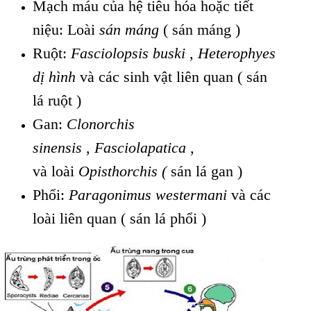
Mạch máu của hệ tiêu hóa hoặc tiết
niệu: Loài
sán máng
( sán máng )
Ruột:
Fasciolopsis buski
,
Heterophyes
dị hình
và các sinh vật liên quan ( sán
lá ruột )
Gan:
Clonorchis
sinensis
,
Fasciolapatica
,
và loài
Opisthorchis (
sán lá gan )
Phổi:
Paragonimus westermani
và các
loài liên quan ( sán lá phổi )