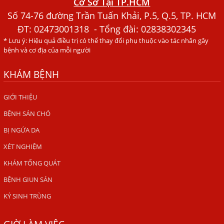
Cơ Sở Tại TP.HCM
Người Đàn Ông Phát Ban Mẩn Đỏ Khắp Người, Sau Ba
Tháng Mới Tìm Ra Nguyên Nhân
Số 74-76 đường Trần Tuấn Khải, P.5, Q.5, TP. HCM
ĐT:
02473001318
- Tổng đài: 02838302345
Đau Mắt Đỏ, Nguyên Nhân Và Cách Điều Trị
* Lưu ý: Hiệu quả điều trị có thể thay đổi phụ thuộc vào tác nhân gây
HÀ NỘI – PHÁT BAN MẨN ĐỎ KHẮP NGƯỜI, ĐI KHÁM
bệnh và cơ địa của mỗi người
PHÁT HIỆN NHIỄM KÝ SINH TRÙNG
KHÁM BỆNH
Ăn hải sản sống, coi chừng nhiễm giun sán
TỔNG QUAN VỀ KÉM HẤP THU THỨC ĂN
GIỚI THIỆU
BỆNH SÁN CHÓ
HÀ NỘI – NHIỄM BA LOẠI KÝ SINH TRÙNG DO THÓI QUEN
ĂN MỘT MÓN ĂN SÁNG
BỊ NGỨA DA
ẤU TRÙNG SÁN CHÓ DI CHUYỂN QUA DA GÂY NGỨA
XÉT NGHIỆM
VIÊM DA ĐỒNG TIỀN
KHÁM TỔNG QUÁT
Tại sao khám bệnh viện da liễu nhiều năm không hết
BỆNH GIUN SÁN
ngứa?
KÝ SINH TRÙNG
Địa Chỉ Chữa Bệnh Giun Sán Chó Uy Tín Tại Hà Nội