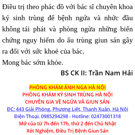
Điều trị theo phác đồ với bác sĩ chuyên khoa
ký sinh trùng để bệnh ngứa và nhức đầu
không
t
tái phát và phòng ngừa những biến
chứng nguy hiểm do ấu trùng giun sán gây
ra đối với
i
sức khoẻ của bác.
Mong bác sớm khỏe.
BS CK II: Trần Nam Hải
PHÒNG KHÁM ÁNH NGA
HÀ NỘI
PHÒNG KHÁM KÝ SINH TRÙNG HÀ NỘI
CHUYÊN GIA VỀ NGỨA VÀ GIUN SÁN
ĐC: 443 Giải Phóng, Phương Liệt, Thanh Xuân, Hà Nội
Điện Thoại.
0985294298
- Hotline:
02
473001318
Mở của từ 7h đến 17h, thứ 2 đến Chủ Nhật
Xét Nghiệm, Điều Trị Bệnh Giun Sán