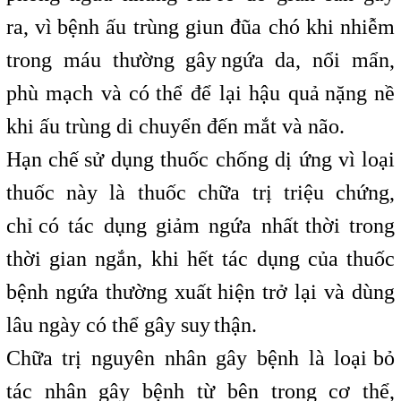
ra, vì
,
bệnh ấu trùng giun đũa chó khi nhiễm
trong máu thường gây
,
ngứa da, nổi mẩn,
phù mạch và có
t
thể để lại hậu quả
,
nặng nề
khi ấu trùng di chuyển đến mắt và não.
Hạn chế
,
sử dụng thuốc chống dị ứng vì
i
loại
thuốc này là thuốc chữa trị triệu chứng,
chỉ
,
có tác dụng giảm ngứa nhất
t
thời trong
thời gian ngắn, khi hết tác dụng của thuốc
bệnh ngứa thường xuất
,
hiện trở lại và dùng
lâu ngày có thể gây suy
,
thận.
Chữa trị nguyên nhân gây bệnh là loại
i
bỏ
tác nhân gây bệnh từ bên trong cơ thể,