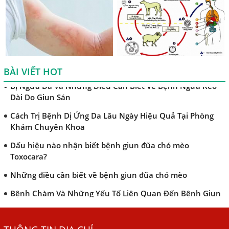
Nhân Dị Ứng Da
Điều trị bệnh sán lá gan ở đâu?
Mẩn Ngứa Da Nổi Mề Đay Có Phải Do Nhiễm Giun Sán
Không?
Bị Ngứa Da Và Những Điều Cần Biết Về Bệnh Ngứa Kéo
BÀI VIẾT HOT
Dài Do Giun Sán
Cách Trị Bệnh Dị Ứng Da Lâu Ngày Hiệu Quả Tại Phòng
Khám Chuyên Khoa
Dấu hiệu nào nhận biết bệnh giun đũa chó mèo
Toxocara?
Những điều cần biết về bệnh giun đũa chó mèo
Bệnh Chàm Và Những Yếu Tố Liên Quan Đến Bệnh Giun
Sán
Dấu Hiệu Ngứa Da, Dị Ứng, Nổi Mề Đay Do Nhiễm Sán
Chó Trong Máu