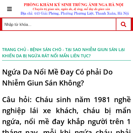
TRANG CHỦ
-
BỆNH SÁN CHÓ
- TẠI SAO NHIỄM GIUN SÁN LẠI
KHIẾN DA BỊ NGỨA RÁT NỔI MẨN LIÊN TỤC?
Ngứa Da Nổi Mề Đay Có phải Do
Nhiễm Giun Sán Không?
Câu hỏi: Cháu sinh năm 1981 nghề
nghiệp lái xe khách, cháu bị mẩn
ngứa, nổi mề đay khắp người
i
trên 1
tháng nay, mỗi khi ngứa cháu phải