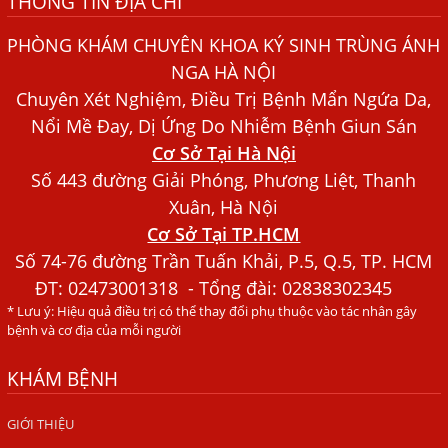
THÔNG TIN ĐỊA CHỈ
Bác sĩ Nguyễn Ngọc Ánh Phòng Khám Ánh Nga Đề Tài
Nghiên Cứu Khoa
PHÒNG KHÁM CHUYÊN KHOA KÝ SINH TRÙNG ÁNH
Xét Nghiệm Giun Sán Gồm Những Loại Nào? Chi Phí Bao
NGA HÀ NỘI
Nhiêu?
Chuyên Xét Nghiệm, Điều Trị Bệnh Mẩn Ngứa Da,
Nổi Mề Đay, Dị Ứng Do Nhiễm Bệnh Giun Sán
Người Đàn Ông Phát Ban Mẩn Đỏ Khắp Người, Sau Ba
Tháng Mới Tìm Ra Nguyên Nhân
Cơ Sở Tại Hà Nội
Số 443 đường Giải Phóng, Phương Liệt, Thanh
Đau Mắt Đỏ, Nguyên Nhân Và Cách Điều Trị
Xuân, Hà Nội
HÀ NỘI – PHÁT BAN MẨN ĐỎ KHẮP NGƯỜI, ĐI KHÁM
Cơ Sở Tại TP.HCM
PHÁT HIỆN NHIỄM KÝ SINH TRÙNG
Số 74-76 đường Trần Tuấn Khải, P.5, Q.5, TP. HCM
Ăn hải sản sống, coi chừng nhiễm giun sán
ĐT:
02473001318
- Tổng đài: 02838302345
* Lưu ý: Hiệu quả điều trị có thể thay đổi phụ thuộc vào tác nhân gây
TỔNG QUAN VỀ KÉM HẤP THU THỨC ĂN
bệnh và cơ địa của mỗi người
HÀ NỘI – NHIỄM BA LOẠI KÝ SINH TRÙNG DO THÓI QUEN
ĂN MỘT MÓN ĂN SÁNG
KHÁM BỆNH
ẤU TRÙNG SÁN CHÓ DI CHUYỂN QUA DA GÂY NGỨA
GIỚI THIỆU
VIÊM DA ĐỒNG TIỀN