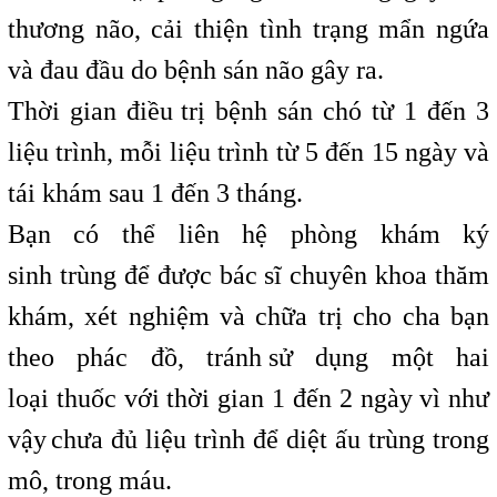
thương não, cải thiện tình trạng mẩn ngứa
và đau đầu do bệnh sán não
,
gây ra.
Thời gian điều
t
trị bệnh sán chó từ 1 đến 3
liệu trình, mỗi liệu trình
t
từ 5 đến 15 ngày và
tái khám
,
sau 1 đến 3 tháng.
Bạn có thể liên hệ phòng khám ký
sinh
t
trùng để được bác sĩ chuyên khoa thăm
khám, xét nghiệm và chữa trị cho cha bạn
theo phác đồ, tránh
,
sử dụng một hai
loại
i
thuốc với thời gian 1 đến 2 ngày vì như
vậy
,
chưa đủ liệu
t
trình để diệt ấu trùng trong
mô, trong máu.