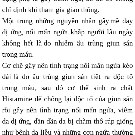
chỉ
i
định khi tham
,
gia giao thông.
Một trong những nguyên nhân gây
,
mề đay
dị ứng, nổi mẩn ngứa khắp người lâu ngày
không hết là
,
do nhiễm ấu trùng giun sán
trong máu.
Cơ chế gây nên tình trạng nổi mẩn ngứa kéo
dài
i
là do ấu trùng giun sán tiết ra độc tố
trong máu, sau đó cơ thể sinh ra chất
Histamine để chống lại
i
độc tố của giun sán
rồi gây nên tình trạng nổi mẩn ngứa, viêm
da dị ứng, dần dần da bị chàm thô ráp giống
như bệnh da liễu và
,
những cơn ngứa thường