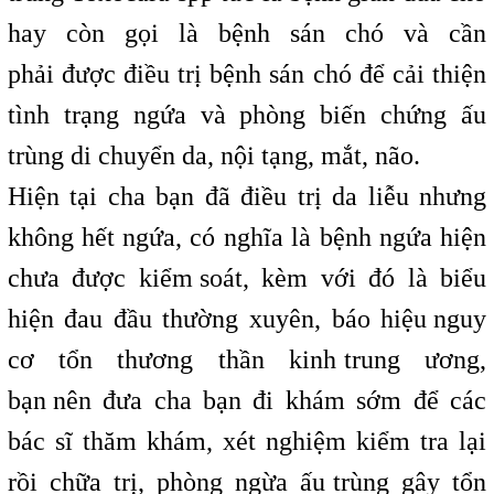
hay còn gọi là bệnh sán chó và cần
phải
i
được điều trị bệnh sán chó để cải thiện
tình trạng ngứa và phòng biến chứng ấu
trùng di chuyển da, nội tạng, mắt, não.
Hiện tại cha bạn đã điều trị da liễu nhưng
không hết
t
ngứa, có nghĩa là bệnh ngứa hiện
chưa được kiểm
,
soát, kèm với đó là biểu
hiện đau đầu thường xuyên, báo hiệu
,
nguy
cơ tổn thương thần kinh
t
trung ương,
bạn
,
nên đưa cha bạn đi khám sớm để các
bác sĩ thăm khám, xét nghiệm kiểm tra lại
rồi chữa trị, phòng ngừa ấu
t
trùng gây tổn