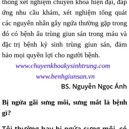
thống xét nghiệm chuyên khoa hiện
,
đại, đáp
ứng nhu cầu khám, xét nghiệm tổng quát
các nguyên nhân gây ngứa thường gặp trong
đó có bệnh ấu trùng giun sán trong máu và
đặc
t
trị bệnh ký sinh trùng giun sán, đảm
bảo
,
mọi quyền lợi cho người bệnh.
www.chuyenkhoakysinhtrung.com
www.benhgiunsan.vn
BS. Nguyễn Ngọc Ánh
Bị ngứa gãi sưng môi, sưng mắt là bệnh
gì?
Tôi thường hay bị ngứa sưng môi, có