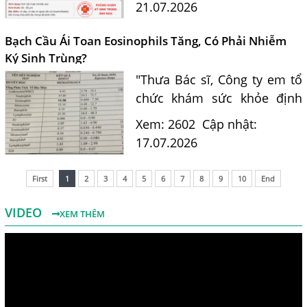
21.07.2026
Bác sĩ Nguyễn Hằng Lan tư
vấn cách nhận biết...
Bạch Cầu Ái Toan Eosinophils Tăng, Có Phải Nhiễm
Ký Sinh Trùng?
"Thưa Bác sĩ, Công ty em tổ
chức khám sức khỏe định
kỳ. Kết quả xét nghiệm máu
Xem: 2602
Cập nhật:
của em có chỉ số bạch cầu ái
17.07.2026
toan (Eosinophils) tăng là
11.7%. Em nghe nói chỉ...
First
1
2
3
4
5
6
7
8
9
10
End
VIDEO
XEM THÊM