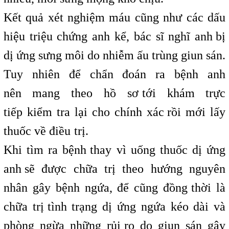
Kết quả xét nghiệm máu cũng như các dấu
hiệu triệu chứng anh kể, bác sĩ nghĩ anh
,
bị
dị ứng sưng môi do nhiễm ấu trùng giun sán.
Tuy nhiên để chẩn đoán ra bệnh anh
nên mang theo hồ sơ
t
tới khám trực
tiếp kiểm tra lại cho chính xác
,
rồi mới lấy
thuốc về điều
t
trị.
Khi tìm ra bệnh
t
thay vì uống thuốc dị ứng
anh
,
sẽ được chữa trị theo hướng nguyên
nhân gây bệnh ngứa, để cũng đồng
t
thời là
chữa trị
i
tình trạng dị ứng ngứa kéo dài và
phòng ngừa những rủi
i
ro do giun sán gây