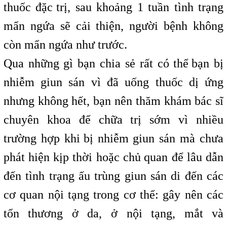
thuốc đặc
t
trị, sau khoảng 1 tuần tình trạng
mẩn ngứa sẽ cải thiện, người bệnh không
còn
,
mẩn ngứa như trước.
Qua những gì bạn chia sẻ rất có thể
,
bạn bị
nhiễm giun sán vì đã uống thuốc dị ứng
nhưng không hết, bạn nên thăm khám bác sĩ
chuyên khoa để chữa trị sớm vì nhiều
trường hợp khi
i
bị nhiễm giun sán mà chưa
phát hiện kịp
t
thời hoặc chủ
,
quan để lâu dẫn
đến tình trạng ấu trùng giun sán di đến các
cơ quan nội tạng trong cơ thể: gây nên các
tổn thương ở da, ở nội tạng, mắt và