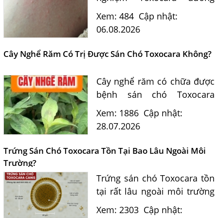
tính 0,5 có phải nguyên
Xem: 484
Cập nhật:
nhân? Tiến sĩ Bác sĩ Nguyễn
06.08.2026
Hằng Lan tư vấn triệu chứng,
điều trị và phòng ngừa sán...
Cây Nghể Răm Có Trị Được Sán Chó Toxocara Không?
Cây nghể răm có chữa được
bệnh sán chó Toxocara
không? Tiến sĩ Bác sĩ
Xem: 1886
Cập nhật:
Nguyễn Hằng Lan giải đáp
28.07.2026
dựa trên bằng chứng khoa
học và hướng dẫn điều trị
Trứng Sán Chó Toxocara Tồn Tại Bao Lâu Ngoài Môi
của...
Trường?
Trứng sán chó Toxocara tồn
tại rất lâu ngoài môi trường
và là nguồn lây nhiễm nguy
Xem: 2303
Cập nhật:
hiểm cho con người. Tiến sĩ