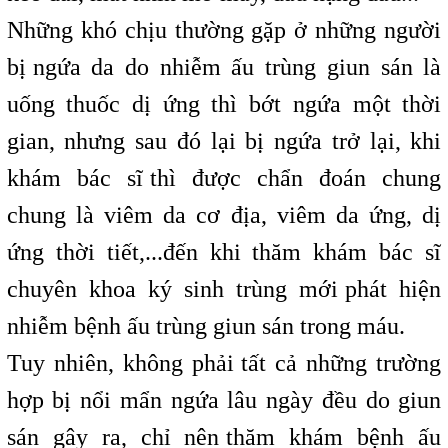
Những khó chịu thường gặp ở những người
bị
t
ngứa da do nhiễm ấu trùng giun sán là
uống thuốc dị ứng thì bớt ngứa một thời
gian, nhưng sau đó lại bị ngứa trở lại, khi
khám bác sĩ
t
thì được chẩn đoán chung
chung là viêm da cơ địa, viêm da ứng, dị
ứng thời tiết,...đến khi thăm khám bác sĩ
chuyên khoa ký sinh trùng mới
t
phát hiện
nhiễm bệnh ấu trùng giun sán trong máu.
Tuy nhiên, không phải
t
tất cả những trường
hợp bị nổi mẩn ngứa lâu ngày đều do giun
sán gây ra, chỉ nên
t
thăm khám bệnh ấu