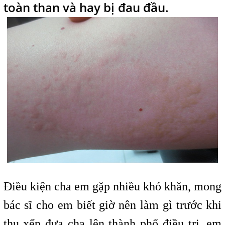
toàn than và hay bị
đau đầu.
i
Điều kiện cha em gặp nhiều khó khăn, mong
bác sĩ cho em biết
t
giờ nên làm gì trước khi
thu xếp đưa cha lên thành phố điều trị, em