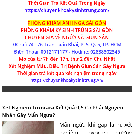
Thời Gian Trả Kết Quả Trong Ngày
https://chuyenkhoakysinhtrung.com/
PHÒNG KHÁM ÁNH NGA SÀI GÒN
PHÒNG KHÁM KÝ SINH TRÙNG SÀI GÒN
CHUYÊN GIA VỀ NGỨA VÀ GIUN SÁN
ĐC số: 74 - 76 Trần Tuấn Khải, P. 5, Q. 5, TP. HCM
Điện Thoại.
0912171177
- Hotline:
02
838302345
Mở của từ 7h đến 17h, thứ 2 đến Chủ Nhật
Xét Nghiệm Máu, Điều Trị Bệnh Giun Sán Gây Ngứa
Thời gian trả kết quả xét nghiệm trong ngày
https://chuyenkhoakysinhtrung.vn/
Xét Nghiệm Toxocara Kết Quả 0,5 Có Phải Nguyên
Nhân Gây Mẩn Ngứa?
Mẩn ngứa khi gặp lạnh, xét
nghiệm Toxocara dương