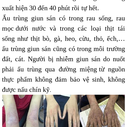
xuất hiện 30 đến 40 phút rồi
t
tự hết.
Ấu trùng giun sán có trong rau sống, rau
mọc
,
dưới nước và trong các loại thịt tái
sống như thịt bò, gà, heo, cừu, thỏ, ếch,…
ấu trùng giun sán cũng có
t
trong môi trường
đất, cát. Người bị nhiễm giun sán do nuốt
phải ấu trùng qua đường miệng
t
từ nguồn
thực phẩm không đảm bảo vệ sinh, không
được nấu chín kỹ
.