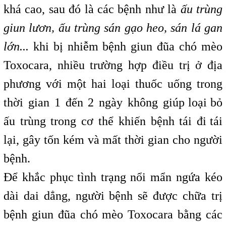
khá cao, sau đó là các bệnh như là
ấu trùng
giun lươn, ấu trùng sán gạo heo, sán lá gan
lớn...
khi bị nhiễm bệnh giun đũa chó mèo
Toxocara, nhiều trường hợp điều trị ở địa
phương với một hai loại thuốc uống trong
thời gian 1 đến 2 ngày không giúp
l
loại
i
bỏ
ấu trùng trong cơ thể khiến bệnh tái đi
i
tái
lại, gây tốn kém và mất thời gian cho người
bệnh.
Để khắc phục
t
tình trạng nổi mẩn ngứa kéo
dài dai dẳng, người bệnh sẽ được chữa trị
bệnh giun đũa chó mèo Toxocara bằng các