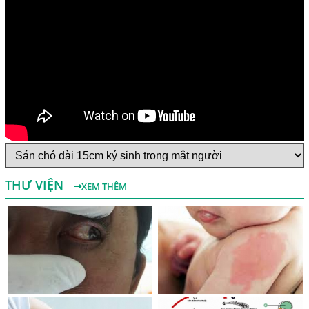
Một Số Điều Cần Biết Về Ký Sinh Trùng Demodex Trên Da
Người
Nguyên Nhân Và Tác Hại Của Bệnh Giun Chỉ Bạch Huyết
Chẩn Đoán Và Điều Trị Bệnh Echinococcus
Những Điều Cần Biết Về Giun Hình Ống
Chẩn Đoán Và Điều Trị Bệnh Amip Ở Não
THƯ VIỆN
XEM THÊM
Bệnh Sán Chó Dấu Hiệu Nhận Biết Và Thời Gian Trị Bệnh
Sán Chó
Trị Bệnh Sán Chó Có Khỏi Bệnh Ngứa Da Không?
TRIỆU CHỨNG GIUN SÁN CHÓ MÈO
Khi Trẻ Bị Dị Ứng Da Cần Làm Xét Nghiệm Gì Tìm Nguyên