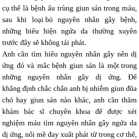
cụ
,
thể là bệnh ấu trùng giun sán trong máu,
sau khi loại
,
bỏ nguyên nhân gây bệnh,
những biểu hiện ngứa da thường xuyên
trước đây sẽ
,
không tái
i
phát.
Anh cần tìm hiểu nguyên nhân gây nên dị
ứng đó và mắc
,
bệnh giun sán là một
,
trong
những nguyên nhân gây dị ứng. Để
khẳng
,
định chắc
,
chắn anh bị nhiễm giun đũa
chó hay giun sán nào khác, anh cần thăm
khám bác sĩ chuyên khoa để được xét
nghiệm máu tìm nguyên nhân gây ngứa da
dị ứng, nổi mề đay xuất phát
t
từ trong cơ thể,