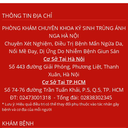
Những điều cần biết về bệnh giun đũa chó mèo
Bệnh Chàm Và Những Yếu Tố Liên Quan Đến Bệnh Giun
THÔNG TIN ĐỊA CHỈ
Sán
PHÒNG KHÁM CHUYÊN KHOA KÝ SINH TRÙNG ÁNH
Dấu Hiệu Ngứa Da, Dị Ứng, Nổi Mề Đay Do Nhiễm Sán
Chó Trong Máu
NGA HÀ NỘI
Chuyên Xét Nghiệm, Điều Trị Bệnh Mẩn Ngứa Da,
Bác sĩ Nguyễn Ngọc Ánh Phòng Khám Ánh Nga Đề Tài
Nổi Mề Đay, Dị Ứng Do Nhiễm Bệnh Giun Sán
Nghiên Cứu Khoa
Cơ Sở Tại Hà Nội
Xét Nghiệm Giun Sán Gồm Những Loại Nào? Chi Phí Bao
Số 443 đường Giải Phóng, Phương Liệt, Thanh
Nhiêu?
Xuân, Hà Nội
Người Đàn Ông Phát Ban Mẩn Đỏ Khắp Người, Sau Ba
Cơ Sở Tại TP.HCM
Tháng Mới Tìm Ra Nguyên Nhân
Số 74-76 đường Trần Tuấn Khải, P.5, Q.5, TP. HCM
Đau Mắt Đỏ, Nguyên Nhân Và Cách Điều Trị
ĐT:
02473001318
- Tổng đài: 02838302345
* Lưu ý: Hiệu quả điều trị có thể thay đổi phụ thuộc vào tác nhân gây
HÀ NỘI – PHÁT BAN MẨN ĐỎ KHẮP NGƯỜI, ĐI KHÁM
bệnh và cơ địa của mỗi người
PHÁT HIỆN NHIỄM KÝ SINH TRÙNG
Ăn hải sản sống, coi chừng nhiễm giun sán
KHÁM BỆNH