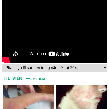
Một Số Điều Cần Biết Về Ký Sinh Trùng Demodex Trên Da
Người
Nguyên Nhân Và Tác Hại Của Bệnh Giun Chỉ Bạch Huyết
THƯ VIỆN
XEM THÊM
Chẩn Đoán Và Điều Trị Bệnh Echinococcus
Những Điều Cần Biết Về Giun Hình Ống
Chẩn Đoán Và Điều Trị Bệnh Amip Ở Não
Bệnh Sán Chó Dấu Hiệu Nhận Biết Và Thời Gian Trị Bệnh