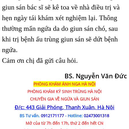
giun sán bác sĩ sẽ kê toa về nhà điều trị và
hẹn ngày tái khám xét nghiệm lại. Thông
thường mẩn ngứa da do giun sán chó, sau
khi trị bệnh ấu trùng giun sán sẽ dứt bệnh
ngứa.
Cảm ơn chị đã gửi câu hỏi.
BS. Nguyễn Văn Đức
PHÒNG KHÁM ÁNH NGA HÀ NỘI
PHÒNG KHÁM
KÝ SINH TRÙNG HÀ NỘI
CHUYÊN GIA VỀ NGỨA VÀ GIUN SÁN
Đ/c: 443 Giải Phóng, Thanh Xuân, Hà Nội
BS Tư vấn.
0912171177
- Hotline:
02473001318
Mở của từ 7h đến 17h, thứ 2 đến hết CN