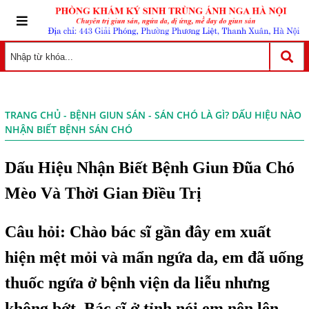
TRANG CHỦ
-
BỆNH GIUN SÁN
- SÁN CHÓ LÀ GÌ? DẤU HIỆU NÀO
NHẬN BIẾT BỆNH SÁN CHÓ
Dấu Hiệu Nhận Biết Bệnh Giun Đũa Chó
Mèo Và Thời Gian Điều Trị
Câu hỏi: Chào bác sĩ gần đây em xuất
hiện mệt mỏi và mẩn ngứa da, em đã uống
thuốc ngứa ở bệnh viện da liễu nhưng
không bớt. Bác sĩ ở tỉnh nói em nên lên