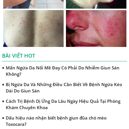
Sán Chó
Trị Bệnh Sán Chó Có Khỏi Bệnh Ngứa Da Không?
TRIỆU CHỨNG GIUN SÁN CHÓ MÈO
Khi Trẻ Bị Dị Ứng Da Cần Làm Xét Nghiệm Gì Tìm Nguyên
Nhân Dị Ứng Da
Điều trị bệnh sán lá gan ở đâu?
BÀI VIẾT HOT
Mẩn Ngứa Da Nổi Mề Đay Có Phải Do Nhiễm Giun Sán
Không?
Bị Ngứa Da Và Những Điều Cần Biết Về Bệnh Ngứa Kéo
Dài Do Giun Sán
Cách Trị Bệnh Dị Ứng Da Lâu Ngày Hiệu Quả Tại Phòng
Khám Chuyên Khoa
Dấu hiệu nào nhận biết bệnh giun đũa chó mèo
Toxocara?