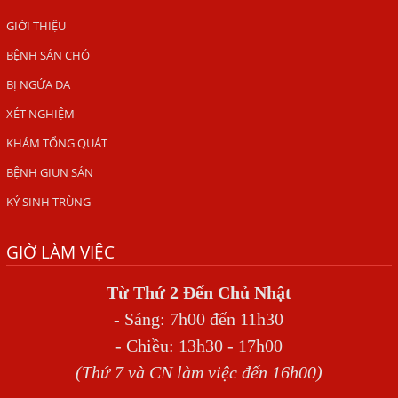
TỔNG QUAN VỀ KÉM HẤP THU THỨC ĂN
GIỚI THIỆU
HÀ NỘI – NHIỄM BA LOẠI KÝ SINH TRÙNG DO THÓI QUEN
BỆNH SÁN CHÓ
ĂN MỘT MÓN ĂN SÁNG
BỊ NGỨA DA
ẤU TRÙNG SÁN CHÓ DI CHUYỂN QUA DA GÂY NGỨA
XÉT NGHIỆM
VIÊM DA ĐỒNG TIỀN
KHÁM TỔNG QUÁT
Tại sao khám bệnh viện da liễu nhiều năm không hết
BỆNH GIUN SÁN
ngứa?
KÝ SINH TRÙNG
Địa Chỉ Chữa Bệnh Giun Sán Chó Uy Tín Tại Hà Nội
SÁN TRONG NÃO GÂY RA CÁC TRIỆU CHỨNG NHƯ TÂM
GIỜ LÀM VIỆC
THẦN
Từ Thứ 2 Đến Chủ Nhật
BỆNH GIUN XOẮN
- Sáng: 7h00 đến 11h30
Địa Chỉ Điều Trị Bệnh Sán Dây Uy Tín Tại Hà Nội
- Chiều: 13h30 - 17h00
TỔNG QUAN VỀ NHIỄM GIUN LƯƠN
(Thứ 7 và CN làm việc đến 16h00)
Bị Ngứa Nổi Mẩn Toàn Thân Do Giun Sán, Người Phụ Nữ