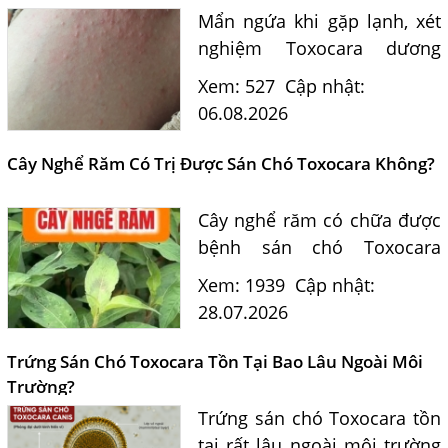
Mẩn ngứa khi gặp lạnh, xét
nghiệm Toxocara dương
tính 0,5 có phải nguyên
Xem: 527
Cập nhật:
nhân? Tiến sĩ Bác sĩ Nguyễn
06.08.2026
Hằng Lan tư vấn triệu chứng,
điều trị và phòng ngừa sán...
Cây Nghể Răm Có Trị Được Sán Chó Toxocara Không?
Cây nghể răm có chữa được
bệnh sán chó Toxocara
không? Tiến sĩ Bác sĩ
Xem: 1939
Cập nhật:
Nguyễn Hằng Lan giải đáp
28.07.2026
dựa trên bằng chứng khoa
học và hướng dẫn điều trị
Trứng Sán Chó Toxocara Tồn Tại Bao Lâu Ngoài Môi
của...
Trường?
Trứng sán chó Toxocara tồn
tại rất lâu ngoài môi trường