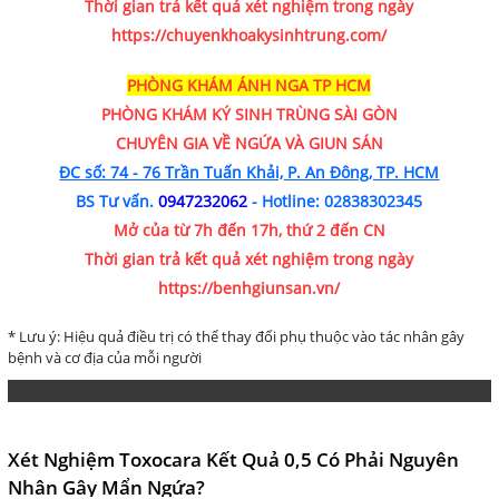
Thời gian trả kết quả xét nghiệm trong ngày
https://chuyenkhoakysinhtrung.com/
PHÒNG KHÁM ÁNH NGA TP HCM
PHÒNG KHÁM
KÝ SINH TRÙNG SÀI GÒN
CHUYÊN GIA VỀ NGỨA VÀ GIUN SÁN
ĐC số: 74 - 76 Trần Tuấn Khải, P. An Đông, TP. HCM
BS Tư vấn.
0947232062
- Hotline:
02838302345
Mở của từ 7h đến 17h, thứ 2 đến CN
Thời gian trả kết quả xét nghiệm trong ngày
https://benhgiunsan.vn/
* Lưu ý: Hiệu quả điều trị có thể thay đổi phụ thuộc vào tác nhân gây
bệnh và cơ địa của mỗi người
Xét Nghiệm Toxocara Kết Quả 0,5 Có Phải Nguyên
Nhân Gây Mẩn Ngứa?