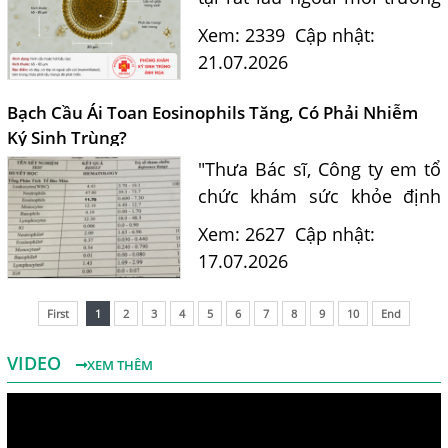
và là nguồn lây nhiễm nguy
Xem: 2339
Cập nhật:
hiểm cho con người. Tiến sĩ
21.07.2026
Bác sĩ Nguyễn Hằng Lan tư
vấn cách nhận biết...
Bạch Cầu Ái Toan Eosinophils Tăng, Có Phải Nhiễm
Ký Sinh Trùng?
"Thưa Bác sĩ, Công ty em tổ
chức khám sức khỏe định
kỳ. Kết quả xét nghiệm máu
Xem: 2627
Cập nhật:
của em có chỉ số bạch cầu ái
17.07.2026
toan (Eosinophils) tăng là
11.7%. Em nghe nói chỉ...
First
1
2
3
4
5
6
7
8
9
10
End
VIDEO
XEM THÊM