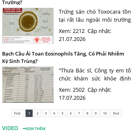
của...
Trường?
Trứng sán chó Toxocara tồn
tại rất lâu ngoài môi trường
và là nguồn lây nhiễm nguy
Xem: 2212
Cập nhật:
hiểm cho con người. Tiến sĩ
21.07.2026
Bác sĩ Nguyễn Hằng Lan tư
vấn cách nhận biết...
Bạch Cầu Ái Toan Eosinophils Tăng, Có Phải Nhiễm
Ký Sinh Trùng?
"Thưa Bác sĩ, Công ty em tổ
chức khám sức khỏe định
kỳ. Kết quả xét nghiệm máu
Xem: 2502
Cập nhật:
của em có chỉ số bạch cầu ái
17.07.2026
toan (Eosinophils) tăng là
11.7%. Em nghe nói chỉ...
First
1
2
3
4
5
6
7
8
9
10
End
VIDEO
XEM THÊM