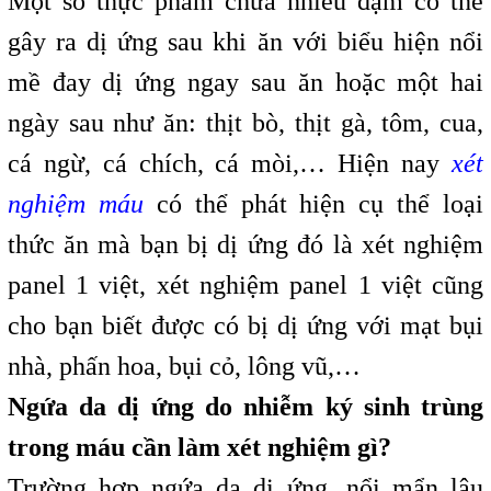
Một số thực phẩm chứa nhiều đạm có thể
gây ra dị ứng sau khi ăn với biểu hiện nổi
mề đay dị ứng ngay sau ăn hoặc một hai
ngày sau như ăn: thịt bò, thịt gà, tôm, cua,
cá ngừ, cá chích, cá mòi,… Hiện nay
xét
nghiệm máu
có thể phát hiện cụ thể loại
thức ăn mà bạn bị dị ứng đó là xét nghiệm
panel 1 việt, xét nghiệm panel 1 việt cũng
cho bạn biết được có bị dị ứng với mạt bụi
nhà, phấn hoa, bụi cỏ, lông vũ,…
Ngứa da dị ứng do nhiễm ký sinh trùng
trong máu cần làm xét nghiệm gì?
Trường hợp ngứa da dị ứng, nổi mẩn lâu