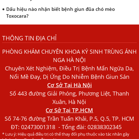
Dấu hiệu nào nhận biết bệnh giun đũa chó mèo
Toxocara?
Những điều cần biết về bệnh giun đũa chó mèo
THÔNG TIN ĐỊA CHỈ
Bệnh Chàm Và Những Yếu Tố Liên Quan Đến Bệnh Giun
Sán
PHÒNG KHÁM CHUYÊN KHOA KÝ SINH TRÙNG ÁNH
Dấu Hiệu Ngứa Da, Dị Ứng, Nổi Mề Đay Do Nhiễm Sán
NGA HÀ NỘI
Chó Trong Máu
Chuyên Xét Nghiệm, Điều Trị Bệnh Mẩn Ngứa Da,
Bác sĩ Nguyễn Ngọc Ánh Phòng Khám Ánh Nga Đề Tài
Nổi Mề Đay, Dị Ứng Do Nhiễm Bệnh Giun Sán
Nghiên Cứu Khoa
Cơ Sở Tại Hà Nội
Xét Nghiệm Giun Sán Gồm Những Loại Nào? Chi Phí Bao
Số 443 đường Giải Phóng, Phương Liệt, Thanh
Nhiêu?
Xuân, Hà Nội
Cơ Sở Tại TP.HCM
Người Đàn Ông Phát Ban Mẩn Đỏ Khắp Người, Sau Ba
Tháng Mới Tìm Ra Nguyên Nhân
Số 74-76 đường Trần Tuấn Khải, P.5, Q.5, TP. HCM
ĐT:
02473001318
- Tổng đài: 02838302345
Đau Mắt Đỏ, Nguyên Nhân Và Cách Điều Trị
* Lưu ý: Hiệu quả điều trị có thể thay đổi phụ thuộc vào tác nhân gây