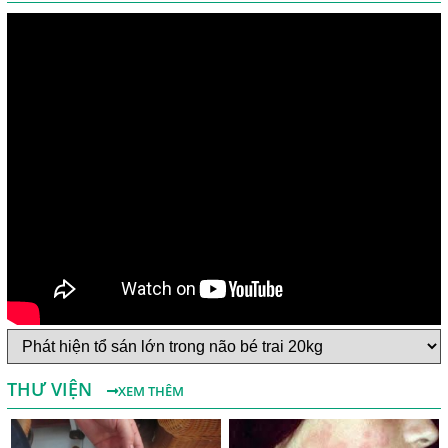
Một Số Điều Cần Biết Về Ký Sinh Trùng Demodex Trên Da
Người
Nguyên Nhân Và Tác Hại Của Bệnh Giun Chỉ Bạch Huyết
THƯ VIỆN
XEM THÊM
Chẩn Đoán Và Điều Trị Bệnh Echinococcus