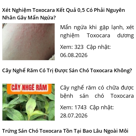
Xét Nghiệm Toxocara Kết Quả 0,5 Có Phải Nguyên
Nhân Gây Mẩn Ngứa?
Mẩn ngứa khi gặp lạnh, xét
nghiệm Toxocara dương
tính 0,5 có phải nguyên
Xem: 323
Cập nhật:
nhân? Tiến sĩ Bác sĩ Nguyễn
06.08.2026
Hằng Lan tư vấn triệu chứng,
điều trị và phòng ngừa sán...
Cây Nghể Răm Có Trị Được Sán Chó Toxocara Không?
Cây nghể răm có chữa được
bệnh sán chó Toxocara
không? Tiến sĩ Bác sĩ
Xem: 1743
Cập nhật:
Nguyễn Hằng Lan giải đáp
28.07.2026
dựa trên bằng chứng khoa
học và hướng dẫn điều trị
Trứng Sán Chó Toxocara Tồn Tại Bao Lâu Ngoài Môi