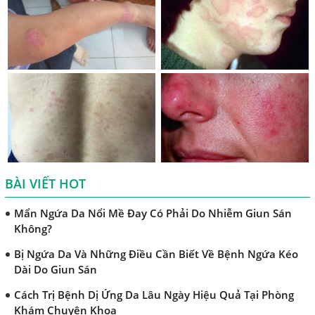
Những Điều Cần Biết Về Giun Hình Ống
Chẩn Đoán Và Điều Trị Bệnh Amip Ở Não
Bệnh Sán Chó Dấu Hiệu Nhận Biết Và Thời Gian Trị Bệnh
Sán Chó
Trị Bệnh Sán Chó Có Khỏi Bệnh Ngứa Da Không?
TRIỆU CHỨNG GIUN SÁN CHÓ MÈO
Khi Trẻ Bị Dị Ứng Da Cần Làm Xét Nghiệm Gì Tìm Nguyên
Nhân Dị Ứng Da
BÀI VIẾT HOT
Điều trị bệnh sán lá gan ở đâu?
Mẩn Ngứa Da Nổi Mề Đay Có Phải Do Nhiễm Giun Sán
Không?
Bị Ngứa Da Và Những Điều Cần Biết Về Bệnh Ngứa Kéo
Dài Do Giun Sán
Cách Trị Bệnh Dị Ứng Da Lâu Ngày Hiệu Quả Tại Phòng
Khám Chuyên Khoa