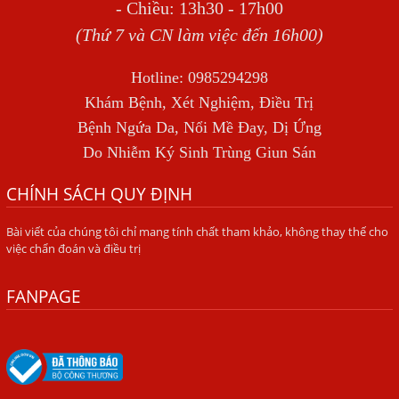
Địa Chỉ Điều Trị Bệnh Sán Dây Uy Tín Tại Hà Nội
- Chiều: 13h30 - 17h00
TỔNG QUAN VỀ NHIỄM GIUN LƯƠN
(Thứ 7 và CN làm việc đến 16h00)
Bị Ngứa Nổi Mẩn Toàn Thân Do Giun Sán, Người Phụ Nữ
Hotline: 0985294298
Đầu Hàng Vì Trị Nhiều Lần Không Khỏi
Khám Bệnh, Xét Nghiệm, Điều Trị
NHIỄM TRÙNG NÃO DO AMIP, VIÊM MÀNG NÃO DO AMIP
Bệnh Ngứa Da, Nổi Mề Đay, Dị Ứng
NGUYÊN PHÁT
Do Nhiễm Ký Sinh Trùng Giun Sán
BÍ QUYẾT GIÚP ĐƯỜNG RUỘT KHỎE LẠI
CHÍNH SÁCH QUY ĐỊNH
Trị Bệnh Hôi Miệng Do Nhiễm Ký Sinh Trùng Giun Sán
Bài viết của chúng tôi chỉ mang tính chất tham khảo, không thay thế cho
Có Nên Quá Lo Lắng Khi Bị Ngứa Kéo Dài Do Nhiễm Giun
việc chẩn đoán và điều trị
Đũa Chó Mèo?
TÔI KHÔNG NGỜ ĐẾN MÌNH CŨNG BỊ NHIỄM SÁN CHÓ
FANPAGE
Viêm Da Dị Ứng Kéo Dài Tôi Chỉ Mong Tìm Được Nguyên
Nhân Để Chữa Trị.
Mẩn Ngứa Da Do Giun Sán Cách Phát Hiện Nhiễm Sán
Trong Máu Gây Ngứa