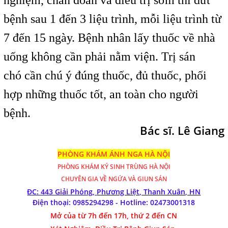
bệnh sau 1 đến 3 liệu trình, mỗi liệu trình từ
7 đến 15 ngày. Bệnh nhân lấy thuốc về nhà
uống không cần phải nằm viện. Trị sán
chó cần chú ý đúng thuốc, đủ thuốc, phối
hợp những thuốc tốt, an toàn cho người
bệnh.
Bác sĩ. Lê Giang
PHÒNG KHÁM ÁNH NGA HÀ NỘI
PHÒNG KHÁM
KÝ SINH TRÙNG HÀ NỘI
CHUYÊN GIA VỀ NGỨA VÀ GIUN SÁN
ĐC: 443 Giải Phóng,
Phương Liệt, Thanh Xuân, HN
Điện thoại: 0985294298 - Hotline:
02473001318
Mở của từ 7h đến 17h, thứ 2 đến CN