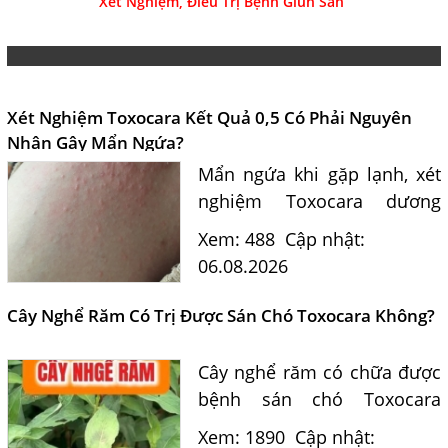
Xét Nghiệm, Điều Trị Bệnh Giun Sán
Xét Nghiệm Toxocara Kết Quả 0,5 Có Phải Nguyên
Nhân Gây Mẩn Ngứa?
Mẩn ngứa khi gặp lạnh, xét
nghiệm Toxocara dương
tính 0,5 có phải nguyên
Xem: 488
Cập nhật:
nhân? Tiến sĩ Bác sĩ Nguyễn
06.08.2026
Hằng Lan tư vấn triệu chứng,
điều trị và phòng ngừa sán...
Cây Nghể Răm Có Trị Được Sán Chó Toxocara Không?
Cây nghể răm có chữa được
bệnh sán chó Toxocara
không? Tiến sĩ Bác sĩ
Xem: 1890
Cập nhật: