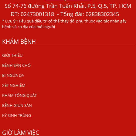
Tháng Mới Tìm Ra Nguyên Nhân
Số 74-76 đường Trần Tuấn Khải, P.5, Q.5, TP. HCM
ĐT:
02473001318
- Tổng đài: 02838302345
Đau Mắt Đỏ, Nguyên Nhân Và Cách Điều Trị
* Lưu ý: Hiệu quả điều trị có thể thay đổi phụ thuộc vào tác nhân gây
HÀ NỘI – PHÁT BAN MẨN ĐỎ KHẮP NGƯỜI, ĐI KHÁM
bệnh và cơ địa của mỗi người
PHÁT HIỆN NHIỄM KÝ SINH TRÙNG
KHÁM BỆNH
Ăn hải sản sống, coi chừng nhiễm giun sán
TỔNG QUAN VỀ KÉM HẤP THU THỨC ĂN
GIỚI THIỆU
BỆNH SÁN CHÓ
HÀ NỘI – NHIỄM BA LOẠI KÝ SINH TRÙNG DO THÓI QUEN
ĂN MỘT MÓN ĂN SÁNG
BỊ NGỨA DA
ẤU TRÙNG SÁN CHÓ DI CHUYỂN QUA DA GÂY NGỨA
XÉT NGHIỆM
VIÊM DA ĐỒNG TIỀN
KHÁM TỔNG QUÁT
Tại sao khám bệnh viện da liễu nhiều năm không hết
BỆNH GIUN SÁN
ngứa?
KÝ SINH TRÙNG
Địa Chỉ Chữa Bệnh Giun Sán Chó Uy Tín Tại Hà Nội
GIỜ LÀM VIỆC
SÁN TRONG NÃO GÂY RA CÁC TRIỆU CHỨNG NHƯ TÂM