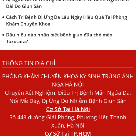
Dài Do Giun Sán
Cách Trị Bệnh Dị Ứng Da Lâu Ngày Hiệu Quả Tại Phòng
Khám Chuyên Khoa
Dấu hiệu nào nhận biết bệnh giun đũa chó mèo
Toxocara?
Những điều cần biết về bệnh giun đũa chó mèo
THÔNG TIN ĐỊA CHỈ
Bệnh Chàm Và Những Yếu Tố Liên Quan Đến Bệnh Giun
Sán
PHÒNG KHÁM CHUYÊN KHOA KÝ SINH TRÙNG ÁNH
Dấu Hiệu Ngứa Da, Dị Ứng, Nổi Mề Đay Do Nhiễm Sán
NGA HÀ NỘI
Chó Trong Máu
Chuyên Xét Nghiệm, Điều Trị Bệnh Mẩn Ngứa Da,
Bác sĩ Nguyễn Ngọc Ánh Phòng Khám Ánh Nga Đề Tài
Nổi Mề Đay, Dị Ứng Do Nhiễm Bệnh Giun Sán
Nghiên Cứu Khoa
Cơ Sở Tại Hà Nội
Xét Nghiệm Giun Sán Gồm Những Loại Nào? Chi Phí Bao
Số 443 đường Giải Phóng, Phương Liệt, Thanh
Nhiêu?
Xuân, Hà Nội
Cơ Sở Tại TP.HCM
Người Đàn Ông Phát Ban Mẩn Đỏ Khắp Người, Sau Ba