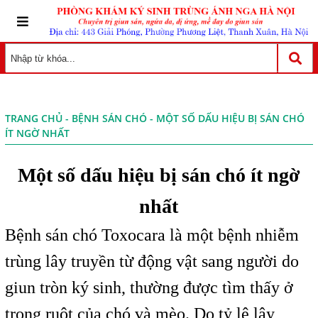
TRANG CHỦ
-
BỆNH SÁN CHÓ
- MỘT SỐ DẤU HIỆU BỊ SÁN CHÓ
ÍT NGỜ NHẤT
Một số dấu hiệu bị sán chó ít ngờ
nhất
Bệnh sán chó Toxocara là một bệnh nhiễm
trùng lây truyền từ động vật sang người do
giun tròn ký sinh, thường được tìm thấy ở
trong ruột của chó và mèo. Do tỷ lệ lây