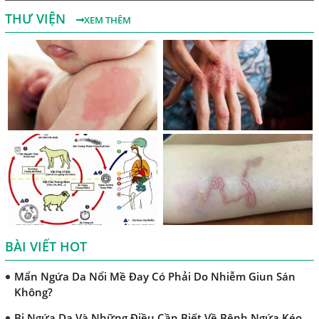
Nguyên Nhân Và Tác Hại Của Bệnh Giun Chỉ Bạch Huyết
THƯ VIỆN
XEM THÊM
Chẩn Đoán Và Điều Trị Bệnh Echinococcus
Những Điều Cần Biết Về Giun Hình Ống
Chẩn Đoán Và Điều Trị Bệnh Amip Ở Não
Bệnh Sán Chó Dấu Hiệu Nhận Biết Và Thời Gian Trị Bệnh
Sán Chó
Trị Bệnh Sán Chó Có Khỏi Bệnh Ngứa Da Không?
TRIỆU CHỨNG GIUN SÁN CHÓ MÈO
Khi Trẻ Bị Dị Ứng Da Cần Làm Xét Nghiệm Gì Tìm Nguyên
Nhân Dị Ứng Da
BÀI VIẾT HOT
Điều trị bệnh sán lá gan ở đâu?
Mẩn Ngứa Da Nổi Mề Đay Có Phải Do Nhiễm Giun Sán
Không?
Bị Ngứa Da Và Những Điều Cần Biết Về Bệnh Ngứa Kéo