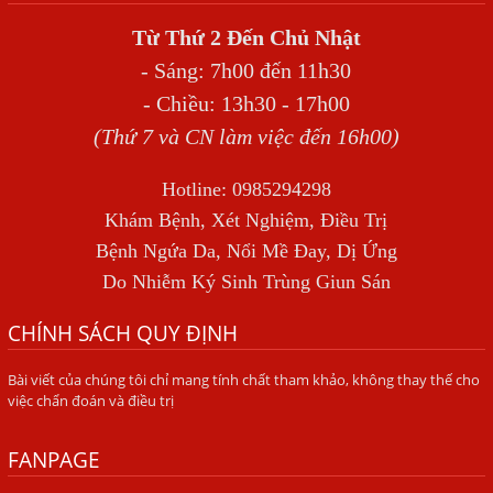
THẦN
Từ Thứ 2 Đến Chủ Nhật
BỆNH GIUN XOẮN
- Sáng: 7h00 đến 11h30
Địa Chỉ Điều Trị Bệnh Sán Dây Uy Tín Tại Hà Nội
- Chiều: 13h30 - 17h00
TỔNG QUAN VỀ NHIỄM GIUN LƯƠN
(Thứ 7 và CN làm việc đến 16h00)
Bị Ngứa Nổi Mẩn Toàn Thân Do Giun Sán, Người Phụ Nữ
Hotline: 0985294298
Đầu Hàng Vì Trị Nhiều Lần Không Khỏi
Khám Bệnh, Xét Nghiệm, Điều Trị
NHIỄM TRÙNG NÃO DO AMIP, VIÊM MÀNG NÃO DO AMIP
Bệnh Ngứa Da, Nổi Mề Đay, Dị Ứng
NGUYÊN PHÁT
Do Nhiễm Ký Sinh Trùng Giun Sán
BÍ QUYẾT GIÚP ĐƯỜNG RUỘT KHỎE LẠI
CHÍNH SÁCH QUY ĐỊNH
Trị Bệnh Hôi Miệng Do Nhiễm Ký Sinh Trùng Giun Sán
Bài viết của chúng tôi chỉ mang tính chất tham khảo, không thay thế cho
Có Nên Quá Lo Lắng Khi Bị Ngứa Kéo Dài Do Nhiễm Giun
việc chẩn đoán và điều trị
Đũa Chó Mèo?
TÔI KHÔNG NGỜ ĐẾN MÌNH CŨNG BỊ NHIỄM SÁN CHÓ
FANPAGE
Viêm Da Dị Ứng Kéo Dài Tôi Chỉ Mong Tìm Được Nguyên