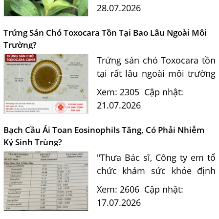
Nguyễn Hằng Lan giải đáp
28.07.2026
dựa trên bằng chứng khoa
học và hướng dẫn điều trị
Trứng Sán Chó Toxocara Tồn Tại Bao Lâu Ngoài Môi
của...
Trường?
Trứng sán chó Toxocara tồn
tại rất lâu ngoài môi trường
và là nguồn lây nhiễm nguy
Xem: 2305
Cập nhật:
hiểm cho con người. Tiến sĩ
21.07.2026
Bác sĩ Nguyễn Hằng Lan tư
vấn cách nhận biết...
Bạch Cầu Ái Toan Eosinophils Tăng, Có Phải Nhiễm
Ký Sinh Trùng?
"Thưa Bác sĩ, Công ty em tổ
chức khám sức khỏe định
kỳ. Kết quả xét nghiệm máu
Xem: 2606
Cập nhật:
của em có chỉ số bạch cầu ái
17.07.2026
toan (Eosinophils) tăng là