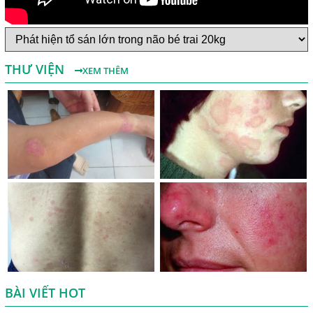
Một Số Điều Cần Biết Về Ký Sinh Trùng Demodex Trên Da
Người
Nguyên Nhân Và Tác Hại Của Bệnh Giun Chỉ Bạch Huyết
THƯ VIỆN
XEM THÊM
Chẩn Đoán Và Điều Trị Bệnh Echinococcus
Những Điều Cần Biết Về Giun Hình Ống
Chẩn Đoán Và Điều Trị Bệnh Amip Ở Não
Bệnh Sán Chó Dấu Hiệu Nhận Biết Và Thời Gian Trị Bệnh
Sán Chó
Trị Bệnh Sán Chó Có Khỏi Bệnh Ngứa Da Không?
TRIỆU CHỨNG GIUN SÁN CHÓ MÈO
Khi Trẻ Bị Dị Ứng Da Cần Làm Xét Nghiệm Gì Tìm Nguyên
Nhân Dị Ứng Da
BÀI VIẾT HOT
Điều trị bệnh sán lá gan ở đâu?