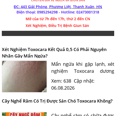
CHUYÊN GIA VỀ NGỨA VÀ GIUN SÁN
ĐC: 443 Giải Phóng,
Phương Liệt, Thanh Xuân, HN
Điện thoại: 0985294298 - Hotline:
02473001318
Mở của từ 7h đến 17h, thứ 2 đến CN
Xét Nghiệm, Điều Trị Bệnh Giun Sán
Xét Nghiệm Toxocara Kết Quả 0,5 Có Phải Nguyên
Nhân Gây Mẩn Ngứa?
Mẩn ngứa khi gặp lạnh, xét
nghiệm Toxocara dương
tính 0,5 có phải nguyên
Xem: 638
Cập nhật:
nhân? Tiến sĩ Bác sĩ Nguyễn
06.08.2026
Hằng Lan tư vấn triệu chứng,
điều trị và phòng ngừa sán...
Cây Nghể Răm Có Trị Được Sán Chó Toxocara Không?
Cây nghể răm có chữa được