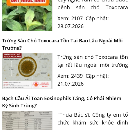
bệnh sán chó Toxocara
không? Tiến sĩ Bác sĩ
Xem: 2107
Cập nhật:
Nguyễn Hằng Lan giải đáp
28.07.2026
dựa trên bằng chứng khoa
học và hướng dẫn điều trị
Trứng Sán Chó Toxocara Tồn Tại Bao Lâu Ngoài Môi
của...
Trường?
Trứng sán chó Toxocara tồn
tại rất lâu ngoài môi trường
và là nguồn lây nhiễm nguy
Xem: 2439
Cập nhật:
hiểm cho con người. Tiến sĩ
21.07.2026
Bác sĩ Nguyễn Hằng Lan tư
vấn cách nhận biết...
Bạch Cầu Ái Toan Eosinophils Tăng, Có Phải Nhiễm
Ký Sinh Trùng?
"Thưa Bác sĩ, Công ty em tổ
chức khám sức khỏe định