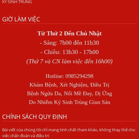
KÝ SINH TRÙNG
Địa Chỉ Chữa Bệnh Giun Sán Chó Uy Tín Tại Hà Nội
GIỜ LÀM VIỆC
SÁN TRONG NÃO GÂY RA CÁC TRIỆU CHỨNG NHƯ TÂM
THẦN
Từ Thứ 2 Đến Chủ Nhật
BỆNH GIUN XOẮN
- Sáng: 7h00 đến 11h30
Địa Chỉ Điều Trị Bệnh Sán Dây Uy Tín Tại Hà Nội
- Chiều: 13h30 - 17h00
TỔNG QUAN VỀ NHIỄM GIUN LƯƠN
(Thứ 7 và CN làm việc đến 16h00)
Bị Ngứa Nổi Mẩn Toàn Thân Do Giun Sán, Người Phụ Nữ
Hotline: 0985294298
Đầu Hàng Vì Trị Nhiều Lần Không Khỏi
Khám Bệnh, Xét Nghiệm, Điều Trị
NHIỄM TRÙNG NÃO DO AMIP, VIÊM MÀNG NÃO DO AMIP
Bệnh Ngứa Da, Nổi Mề Đay, Dị Ứng
NGUYÊN PHÁT
Do Nhiễm Ký Sinh Trùng Giun Sán
BÍ QUYẾT GIÚP ĐƯỜNG RUỘT KHỎE LẠI
CHÍNH SÁCH QUY ĐỊNH
Trị Bệnh Hôi Miệng Do Nhiễm Ký Sinh Trùng Giun Sán
Bài viết của chúng tôi chỉ mang tính chất tham khảo, không thay thế cho
Có Nên Quá Lo Lắng Khi Bị Ngứa Kéo Dài Do Nhiễm Giun
việc chẩn đoán và điều trị
Đũa Chó Mèo?