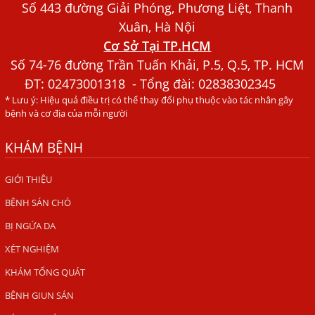
Xét Nghiệm Giun Sán Gồm Những Loại Nào? Chi Phí Bao
Số 443 đường Giải Phóng, Phương Liệt, Thanh
Nhiêu?
Xuân, Hà Nội
Cơ Sở Tại TP.HCM
Người Đàn Ông Phát Ban Mẩn Đỏ Khắp Người, Sau Ba
Tháng Mới Tìm Ra Nguyên Nhân
Số 74-76 đường Trần Tuấn Khải, P.5, Q.5, TP. HCM
ĐT:
02473001318
- Tổng đài: 02838302345
Đau Mắt Đỏ, Nguyên Nhân Và Cách Điều Trị
* Lưu ý: Hiệu quả điều trị có thể thay đổi phụ thuộc vào tác nhân gây
HÀ NỘI – PHÁT BAN MẨN ĐỎ KHẮP NGƯỜI, ĐI KHÁM
bệnh và cơ địa của mỗi người
PHÁT HIỆN NHIỄM KÝ SINH TRÙNG
KHÁM BỆNH
Ăn hải sản sống, coi chừng nhiễm giun sán
TỔNG QUAN VỀ KÉM HẤP THU THỨC ĂN
GIỚI THIỆU
BỆNH SÁN CHÓ
HÀ NỘI – NHIỄM BA LOẠI KÝ SINH TRÙNG DO THÓI QUEN
ĂN MỘT MÓN ĂN SÁNG
BỊ NGỨA DA
ẤU TRÙNG SÁN CHÓ DI CHUYỂN QUA DA GÂY NGỨA
XÉT NGHIỆM
VIÊM DA ĐỒNG TIỀN
KHÁM TỔNG QUÁT
Tại sao khám bệnh viện da liễu nhiều năm không hết
BỆNH GIUN SÁN
ngứa?