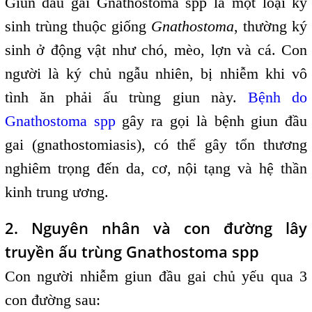
Giun đầu gai Gnathostoma spp là một loại ký
sinh trùng thuộc giống
Gnathostoma
, thường ký
sinh ở động vật như chó, mèo, lợn và cá. Con
người là ký chủ ngẫu nhiên, bị nhiễm khi vô
tình ăn phải ấu trùng giun này.
Bệnh do
Gnathostoma spp
gây ra gọi là bệnh giun đầu
gai (gnathostomiasis), có thể gây tổn thương
nghiêm trọng đến da, cơ, nội tạng và hệ thần
kinh trung ương.
2. Nguyên nhân và con đường lây
truyền ấu trùng Gnathostoma spp
Con người nhiễm giun đầu gai chủ yếu qua 3
con đường sau: