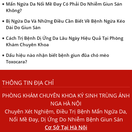
Mẩn Ngứa Da Nổi Mề Đay Có Phải Do Nhiễm Giun Sán
Không?
Bị Ngứa Da Và Những Điều Cần Biết Về Bệnh Ngứa Kéo
Dài Do Giun Sán
Cách Trị Bệnh Dị Ứng Da Lâu Ngày Hiệu Quả Tại Phòng
Khám Chuyên Khoa
Dấu hiệu nào nhận biết bệnh giun đũa chó mèo
Toxocara?
Những điều cần biết về bệnh giun đũa chó mèo
THÔNG TIN ĐỊA CHỈ
Bệnh Chàm Và Những Yếu Tố Liên Quan Đến Bệnh Giun
Sán
PHÒNG KHÁM CHUYÊN KHOA KÝ SINH TRÙNG ÁNH
Dấu Hiệu Ngứa Da, Dị Ứng, Nổi Mề Đay Do Nhiễm Sán
NGA HÀ NỘI
Chó Trong Máu
Chuyên Xét Nghiệm, Điều Trị Bệnh Mẩn Ngứa Da,
Bác sĩ Nguyễn Ngọc Ánh Phòng Khám Ánh Nga Đề Tài
Nổi Mề Đay, Dị Ứng Do Nhiễm Bệnh Giun Sán
Nghiên Cứu Khoa
Cơ Sở Tại Hà Nội