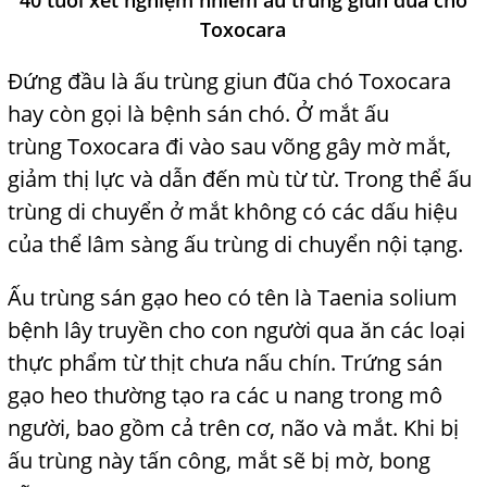
40 tuổi xét nghiệm nhiễm ấu trùng giun đũa chó
Toxocara
Đứng
đầu là ấu trùng giun đũa chó Toxocara
hay còn gọi là bệnh
sán chó. Ở mắt ấu
trùng Toxocara đi vào sau võng gây mờ mắt,
giảm thị lực và dẫn đến mù từ từ. Trong thể ấu
trùng di chuyển ở mắt không có các dấu hiệu
của thể lâm sàng ấu trùng di chuyển nội tạng.
Ấu trùng sán gạo heo có tên là Taenia solium
bệnh lây
truyền cho con người qua ăn các loại
thực phẩm từ thịt chưa nấu chín. Trứng sán
gạo heo thường tạo ra các u nang trong mô
người, bao gồm cả trên cơ, não và mắt. Khi bị
ấu trùng này tấn công, mắt sẽ bị mờ, bong