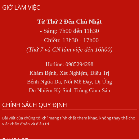
SÁN TRONG NÃO GÂY RA CÁC TRIỆU CHỨNG NHƯ TÂM
GIỜ LÀM VIỆC
THẦN
BỆNH GIUN XOẮN
Từ Thứ 2 Đến Chủ Nhật
- Sáng: 7h00 đến 11h30
Địa Chỉ Điều Trị Bệnh Sán Dây Uy Tín Tại Hà Nội
- Chiều: 13h30 - 17h00
TỔNG QUAN VỀ NHIỄM GIUN LƯƠN
(Thứ 7 và CN làm việc đến 16h00)
Bị Ngứa Nổi Mẩn Toàn Thân Do Giun Sán, Người Phụ Nữ
Đầu Hàng Vì Trị Nhiều Lần Không Khỏi
Hotline: 0985294298
NHIỄM TRÙNG NÃO DO AMIP, VIÊM MÀNG NÃO DO AMIP
Khám Bệnh, Xét Nghiệm, Điều Trị
NGUYÊN PHÁT
Bệnh Ngứa Da, Nổi Mề Đay, Dị Ứng
BÍ QUYẾT GIÚP ĐƯỜNG RUỘT KHỎE LẠI
Do Nhiễm Ký Sinh Trùng Giun Sán
Trị Bệnh Hôi Miệng Do Nhiễm Ký Sinh Trùng Giun Sán
CHÍNH SÁCH QUY ĐỊNH
Có Nên Quá Lo Lắng Khi Bị Ngứa Kéo Dài Do Nhiễm Giun
Bài viết của chúng tôi chỉ mang tính chất tham khảo, không thay thế cho
Đũa Chó Mèo?
việc chẩn đoán và điều trị
TÔI KHÔNG NGỜ ĐẾN MÌNH CŨNG BỊ NHIỄM SÁN CHÓ