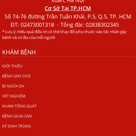
Người Đàn Ông Phát Ban Mẩn Đỏ Khắp Người, Sau Ba
Cơ Sở Tại TP.HCM
Tháng Mới Tìm Ra Nguyên Nhân
Số 74-76 đường Trần Tuấn Khải, P.5, Q.5, TP. HCM
Đau Mắt Đỏ, Nguyên Nhân Và Cách Điều Trị
ĐT:
02473001318
- Tổng đài: 02838302345
HÀ NỘI – PHÁT BAN MẨN ĐỎ KHẮP NGƯỜI, ĐI KHÁM
* Lưu ý: Hiệu quả điều trị có thể thay đổi phụ thuộc vào tác nhân gây
PHÁT HIỆN NHIỄM KÝ SINH TRÙNG
bệnh và cơ địa của mỗi người
Ăn hải sản sống, coi chừng nhiễm giun sán
KHÁM BỆNH
TỔNG QUAN VỀ KÉM HẤP THU THỨC ĂN
GIỚI THIỆU
HÀ NỘI – NHIỄM BA LOẠI KÝ SINH TRÙNG DO THÓI QUEN
BỆNH SÁN CHÓ
ĂN MỘT MÓN ĂN SÁNG
BỊ NGỨA DA
ẤU TRÙNG SÁN CHÓ DI CHUYỂN QUA DA GÂY NGỨA
XÉT NGHIỆM
VIÊM DA ĐỒNG TIỀN
KHÁM TỔNG QUÁT
Tại sao khám bệnh viện da liễu nhiều năm không hết
BỆNH GIUN SÁN
ngứa?
KÝ SINH TRÙNG
Địa Chỉ Chữa Bệnh Giun Sán Chó Uy Tín Tại Hà Nội