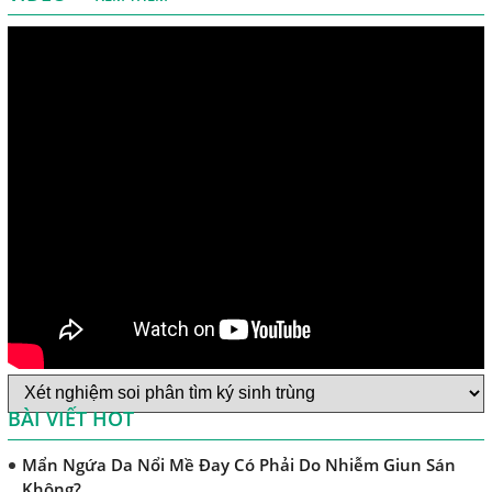
Nguyên Nhân Và Tác Hại Của Bệnh Giun Chỉ Bạch Huyết
Chẩn Đoán Và Điều Trị Bệnh Echinococcus
Những Điều Cần Biết Về Giun Hình Ống
Chẩn Đoán Và Điều Trị Bệnh Amip Ở Não
Bệnh Sán Chó Dấu Hiệu Nhận Biết Và Thời Gian Trị Bệnh
Sán Chó
Trị Bệnh Sán Chó Có Khỏi Bệnh Ngứa Da Không?
TRIỆU CHỨNG GIUN SÁN CHÓ MÈO
Khi Trẻ Bị Dị Ứng Da Cần Làm Xét Nghiệm Gì Tìm Nguyên
Nhân Dị Ứng Da
Điều trị bệnh sán lá gan ở đâu?
BÀI VIẾT HOT
Mẩn Ngứa Da Nổi Mề Đay Có Phải Do Nhiễm Giun Sán
Không?