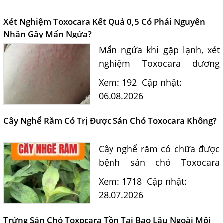
Xét Nghiệm Toxocara Kết Quả 0,5 Có Phải Nguyên
Nhân Gây Mẩn Ngứa?
Mẩn ngứa khi gặp lạnh, xét
nghiệm Toxocara dương
tính 0,5 có phải nguyên
Xem: 192
Cập nhật:
nhân? Tiến sĩ Bác sĩ Nguyễn
06.08.2026
Hằng Lan tư vấn triệu chứng,
điều trị và phòng ngừa sán...
Cây Nghể Răm Có Trị Được Sán Chó Toxocara Không?
Cây nghể răm có chữa được
bệnh sán chó Toxocara
không? Tiến sĩ Bác sĩ
Xem: 1718
Cập nhật:
Nguyễn Hằng Lan giải đáp
28.07.2026
dựa trên bằng chứng khoa
học và hướng dẫn điều trị
Trứng Sán Chó Toxocara Tồn Tại Bao Lâu Ngoài Môi