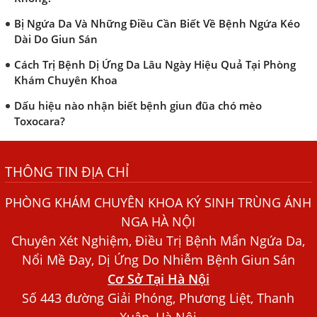
Bị Ngứa Da Và Những Điều Cần Biết Về Bệnh Ngứa Kéo
Dài Do Giun Sán
Cách Trị Bệnh Dị Ứng Da Lâu Ngày Hiệu Quả Tại Phòng
Khám Chuyên Khoa
Dấu hiệu nào nhận biết bệnh giun đũa chó mèo
Toxocara?
Những điều cần biết về bệnh giun đũa chó mèo
Bệnh Chàm Và Những Yếu Tố Liên Quan Đến Bệnh Giun
THÔNG TIN ĐỊA CHỈ
Sán
Dấu Hiệu Ngứa Da, Dị Ứng, Nổi Mề Đay Do Nhiễm Sán
PHÒNG KHÁM CHUYÊN KHOA KÝ SINH TRÙNG ÁNH
Chó Trong Máu
NGA HÀ NỘI
Chuyên Xét Nghiệm, Điều Trị Bệnh Mẩn Ngứa Da,
Bác sĩ Nguyễn Ngọc Ánh Phòng Khám Ánh Nga Đề Tài
Nghiên Cứu Khoa
Nổi Mề Đay, Dị Ứng Do Nhiễm Bệnh Giun Sán
Cơ Sở Tại Hà Nội
Xét Nghiệm Giun Sán Gồm Những Loại Nào? Chi Phí Bao
Số 443 đường Giải Phóng, Phương Liệt, Thanh
Nhiêu?
Xuân, Hà Nội