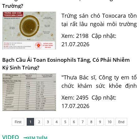
của...
Trường?
Trứng sán chó Toxocara tồn
tại rất lâu ngoài môi trường
và là nguồn lây nhiễm nguy
Xem: 2198
Cập nhật:
hiểm cho con người. Tiến sĩ
21.07.2026
Bác sĩ Nguyễn Hằng Lan tư
vấn cách nhận biết...
Bạch Cầu Ái Toan Eosinophils Tăng, Có Phải Nhiễm
Ký Sinh Trùng?
"Thưa Bác sĩ, Công ty em tổ
chức khám sức khỏe định
kỳ. Kết quả xét nghiệm máu
Xem: 2495
Cập nhật:
của em có chỉ số bạch cầu ái
17.07.2026
toan (Eosinophils) tăng là
11.7%. Em nghe nói chỉ...
First
1
2
3
4
5
6
7
8
9
10
End
Một Số Điều Cần Biết Về Ký Sinh Trùng Demodex Trên Da
VIDEO
XEM THÊM
Người