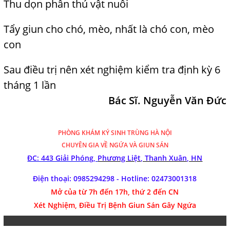
Thu dọn phân thú vật nuôi
Tẩy giun cho chó, mèo, nhất là chó
j
con, mèo
con
Sau điều trị nên xét nghiệm kiểm tra định kỳ 6
tháng 1 lần
Bác Sĩ. Nguyễn Văn Đức
PHÒNG KHÁM
KÝ SINH TRÙNG HÀ NỘI
CHUYÊN GIA VỀ NGỨA VÀ GIUN SÁN
ĐC: 443 Giải Phóng,
Phương Liệt, Thanh Xuân, HN
Điện thoại: 0985294298 - Hotline:
02473001318
Mở của từ 7h đến 17h, thứ 2 đến CN
Xét Nghiệm, Điều Trị Bệnh Giun Sán Gây Ngứa