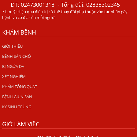
ĐT:
02473001318
- Tổng đài: 02838302345
Đau Mắt Đỏ, Nguyên Nhân Và Cách Điều Trị
* Lưu ý: Hiệu quả điều trị có thể thay đổi phụ thuộc vào tác nhân gây
HÀ NỘI – PHÁT BAN MẨN ĐỎ KHẮP NGƯỜI, ĐI KHÁM
bệnh và cơ địa của mỗi người
PHÁT HIỆN NHIỄM KÝ SINH TRÙNG
KHÁM BỆNH
Ăn hải sản sống, coi chừng nhiễm giun sán
TỔNG QUAN VỀ KÉM HẤP THU THỨC ĂN
GIỚI THIỆU
BỆNH SÁN CHÓ
HÀ NỘI – NHIỄM BA LOẠI KÝ SINH TRÙNG DO THÓI QUEN
ĂN MỘT MÓN ĂN SÁNG
BỊ NGỨA DA
ẤU TRÙNG SÁN CHÓ DI CHUYỂN QUA DA GÂY NGỨA
XÉT NGHIỆM
VIÊM DA ĐỒNG TIỀN
KHÁM TỔNG QUÁT
Tại sao khám bệnh viện da liễu nhiều năm không hết
BỆNH GIUN SÁN
ngứa?
KÝ SINH TRÙNG
Địa Chỉ Chữa Bệnh Giun Sán Chó Uy Tín Tại Hà Nội
GIỜ LÀM VIỆC
SÁN TRONG NÃO GÂY RA CÁC TRIỆU CHỨNG NHƯ TÂM
THẦN