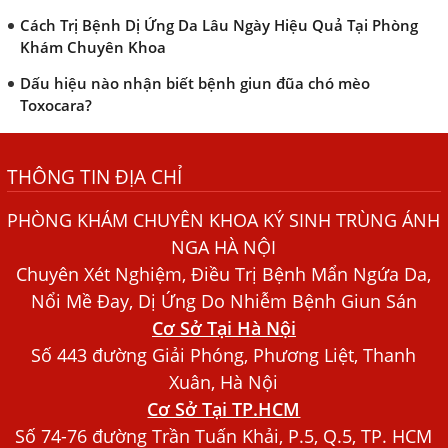
Cách Trị Bệnh Dị Ứng Da Lâu Ngày Hiệu Quả Tại Phòng
Khám Chuyên Khoa
Dấu hiệu nào nhận biết bệnh giun đũa chó mèo
Toxocara?
Những điều cần biết về bệnh giun đũa chó mèo
THÔNG TIN ĐỊA CHỈ
Bệnh Chàm Và Những Yếu Tố Liên Quan Đến Bệnh Giun
Sán
PHÒNG KHÁM CHUYÊN KHOA KÝ SINH TRÙNG ÁNH
Dấu Hiệu Ngứa Da, Dị Ứng, Nổi Mề Đay Do Nhiễm Sán
NGA HÀ NỘI
Chó Trong Máu
Chuyên Xét Nghiệm, Điều Trị Bệnh Mẩn Ngứa Da,
Bác sĩ Nguyễn Ngọc Ánh Phòng Khám Ánh Nga Đề Tài
Nổi Mề Đay, Dị Ứng Do Nhiễm Bệnh Giun Sán
Nghiên Cứu Khoa
Cơ Sở Tại Hà Nội
Xét Nghiệm Giun Sán Gồm Những Loại Nào? Chi Phí Bao
Số 443 đường Giải Phóng, Phương Liệt, Thanh
Nhiêu?
Xuân, Hà Nội
Cơ Sở Tại TP.HCM
Người Đàn Ông Phát Ban Mẩn Đỏ Khắp Người, Sau Ba
Tháng Mới Tìm Ra Nguyên Nhân
Số 74-76 đường Trần Tuấn Khải, P.5, Q.5, TP. HCM