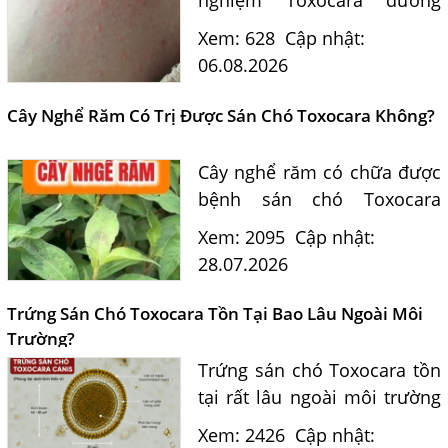
nghiệm Toxocara dương
tính 0,5 có phải nguyên
Xem: 628
Cập nhật:
nhân? Tiến sĩ Bác sĩ Nguyễn
06.08.2026
Hằng Lan tư vấn triệu chứng,
điều trị và phòng ngừa sán...
Cây Nghể Răm Có Trị Được Sán Chó Toxocara Không?
Cây nghể răm có chữa được
bệnh sán chó Toxocara
không? Tiến sĩ Bác sĩ
Xem: 2095
Cập nhật:
Nguyễn Hằng Lan giải đáp
28.07.2026
dựa trên bằng chứng khoa
học và hướng dẫn điều trị
Trứng Sán Chó Toxocara Tồn Tại Bao Lâu Ngoài Môi
của...
Trường?
Trứng sán chó Toxocara tồn
Một Số Điều Cần Biết Về Ký Sinh Trùng Demodex Trên Da
tại rất lâu ngoài môi trường
Người
và là nguồn lây nhiễm nguy
Xem: 2426
Cập nhật:
Nguyên Nhân Và Tác Hại Của Bệnh Giun Chỉ Bạch Huyết