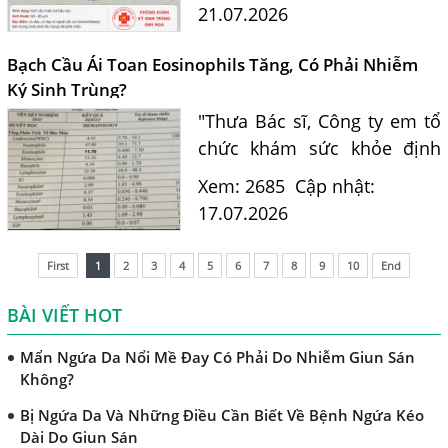
hiểm cho con người. Tiến sĩ
21.07.2026
Chẩn Đoán Và Điều Trị Bệnh Echinococcus
Bác sĩ Nguyễn Hằng Lan tư
vấn cách nhận biết...
Những Điều Cần Biết Về Giun Hình Ống
Bạch Cầu Ái Toan Eosinophils Tăng, Có Phải Nhiễm
Ký Sinh Trùng?
Chẩn Đoán Và Điều Trị Bệnh Amip Ở Não
"Thưa Bác sĩ, Công ty em tổ
Bệnh Sán Chó Dấu Hiệu Nhận Biết Và Thời Gian Trị Bệnh
chức khám sức khỏe định
Sán Chó
kỳ. Kết quả xét nghiệm máu
Xem: 2685
Cập nhật:
Trị Bệnh Sán Chó Có Khỏi Bệnh Ngứa Da Không?
của em có chỉ số bạch cầu ái
17.07.2026
TRIỆU CHỨNG GIUN SÁN CHÓ MÈO
toan (Eosinophils) tăng là
11.7%. Em nghe nói chỉ...
Khi Trẻ Bị Dị Ứng Da Cần Làm Xét Nghiệm Gì Tìm Nguyên
First
1
2
3
4
5
6
7
8
9
10
End
Nhân Dị Ứng Da
BÀI VIẾT HOT
Điều trị bệnh sán lá gan ở đâu?
Mẩn Ngứa Da Nổi Mề Đay Có Phải Do Nhiễm Giun Sán
Không?
Bị Ngứa Da Và Những Điều Cần Biết Về Bệnh Ngứa Kéo
Dài Do Giun Sán