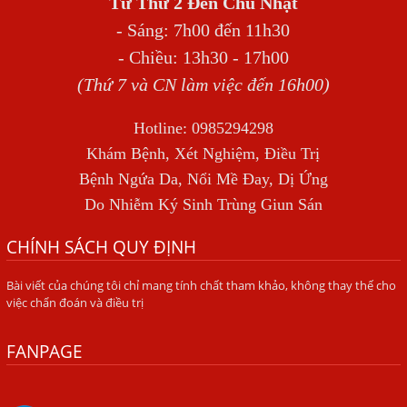
Từ Thứ 2 Đến Chủ Nhật
BỆNH GIUN XOẮN
- Sáng: 7h00 đến 11h30
Địa Chỉ Điều Trị Bệnh Sán Dây Uy Tín Tại Hà Nội
- Chiều: 13h30 - 17h00
TỔNG QUAN VỀ NHIỄM GIUN LƯƠN
(Thứ 7 và CN làm việc đến 16h00)
Bị Ngứa Nổi Mẩn Toàn Thân Do Giun Sán, Người Phụ Nữ
Hotline: 0985294298
Đầu Hàng Vì Trị Nhiều Lần Không Khỏi
Khám Bệnh, Xét Nghiệm, Điều Trị
NHIỄM TRÙNG NÃO DO AMIP, VIÊM MÀNG NÃO DO AMIP
Bệnh Ngứa Da, Nổi Mề Đay, Dị Ứng
NGUYÊN PHÁT
Do Nhiễm Ký Sinh Trùng Giun Sán
BÍ QUYẾT GIÚP ĐƯỜNG RUỘT KHỎE LẠI
CHÍNH SÁCH QUY ĐỊNH
Trị Bệnh Hôi Miệng Do Nhiễm Ký Sinh Trùng Giun Sán
Bài viết của chúng tôi chỉ mang tính chất tham khảo, không thay thế cho
Có Nên Quá Lo Lắng Khi Bị Ngứa Kéo Dài Do Nhiễm Giun
việc chẩn đoán và điều trị
Đũa Chó Mèo?
TÔI KHÔNG NGỜ ĐẾN MÌNH CŨNG BỊ NHIỄM SÁN CHÓ
FANPAGE
Viêm Da Dị Ứng Kéo Dài Tôi Chỉ Mong Tìm Được Nguyên
Nhân Để Chữa Trị.