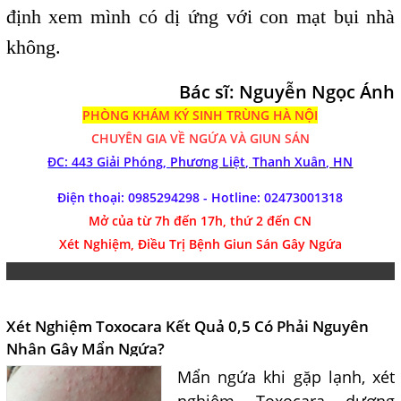
định xem mình có dị ứng với con mạt bụi nhà
không.
Bác sĩ: Nguyễn Ngọc Ánh
PHÒNG KHÁM
KÝ SINH TRÙNG HÀ NỘI
CHUYÊN GIA VỀ NGỨA VÀ GIUN SÁN
ĐC: 443 Giải Phóng,
Phương Liệt, Thanh Xuân, HN
Điện thoại: 0985294298 - Hotline:
02473001318
Mở của từ 7h đến 17h, thứ 2 đến CN
Xét Nghiệm, Điều Trị Bệnh Giun Sán Gây Ngứa
Xét Nghiệm Toxocara Kết Quả 0,5 Có Phải Nguyên
Nhân Gây Mẩn Ngứa?
Mẩn ngứa khi gặp lạnh, xét