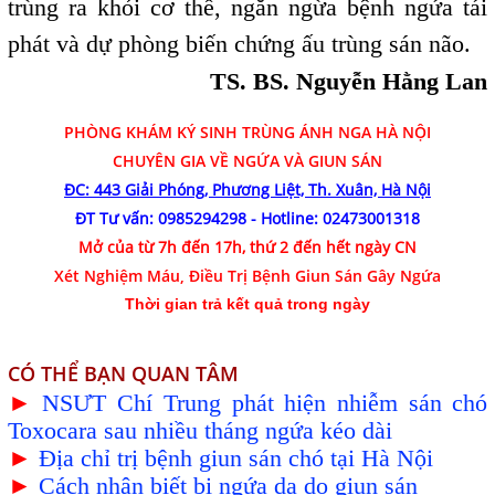
trùng ra khỏi cơ thể, ngăn ngừa bệnh ngứa tái
phát và dự phòng biến chứng ấu trùng sán não.
TS. BS. Nguyễn Hằng Lan
PHÒNG KHÁM
KÝ SINH TRÙNG ÁNH NGA HÀ NỘI
CHUYÊN GIA VỀ NGỨA VÀ GIUN SÁN
ĐC: 443 Giải Phóng, Phương Liệt, Th. Xuân, Hà Nội
ĐT Tư vấn:
0985294298
- Hotline:
02473001318
Mở của từ 7h đến 17h, thứ 2 đến hết ngày CN
Xét Nghiệm Máu, Điều Trị Bệnh Giun Sán Gây Ngứa
Thời gian trả kết quả trong ngày
CÓ THỂ BẠN QUAN TÂM
►
NSƯT Chí Trung phát hiện nhiễm sán chó
Toxocara sau nhiều tháng ngứa kéo dài
►
Địa chỉ trị bệnh giun sán chó tại Hà Nội
►
Cách nhận biết bị ngứa da do giun sán