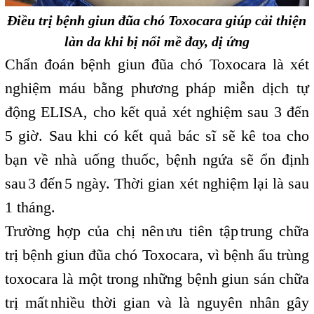
Điều trị bệnh giun đũa chó Toxocara giúp cải thiện
làn da khi bị nổi mề đay, dị ứng
Chẩn đoán bệnh giun đũa chó Toxocara là xét
nghiệm máu bằng phương pháp miễn dịch tự
động ELISA, cho kết quả xét nghiệm sau 3 đến
5 giờ. Sau khi có kết quả bác sĩ sẽ kê toa cho
bạn về nhà uống thuốc, bệnh ngứa sẽ ổn định
sau
3 đến
5 ngày. Thời gian xét nghiệm lại là sau
,
,
1 tháng.
Trường hợp của chị nên
ưu tiên tập
trung chữa
,
,
trị bệnh giun đũa chó Toxocara, vì bệnh ấu trùng
toxocara là một trong những bệnh giun sán chữa
trị mất
nhiều thời gian và là nguyên nhân gây
,