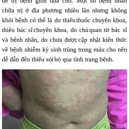
để trị bệnh giun đũa chó. Một số bệnh nhân
chữa trị ở địa phương nhiều lần nhưng không
khỏi bệnh có thể là do thiếu
thuốc chuyên khoa,
,
thiếu bác sĩ
chuyên khoa, do chủ
quan từ bác sĩ
,
,
và bệnh nhân, do chưa được
cập nhật kiến thức
,
về bệnh nhiễm ký sinh trùng trong máu cho nên
dễ dẫn đến thiếu sót
bỏ qua tình trạng bệnh.
,