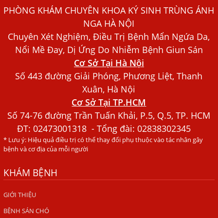
Dấu Hiệu Ngứa Da, Dị Ứng, Nổi Mề Đay Do Nhiễm Sán
PHÒNG KHÁM CHUYÊN KHOA KÝ SINH TRÙNG ÁNH
Chó Trong Máu
NGA HÀ NỘI
Bác sĩ Nguyễn Ngọc Ánh Phòng Khám Ánh Nga Đề Tài
Chuyên Xét Nghiệm, Điều Trị Bệnh Mẩn Ngứa Da,
Nghiên Cứu Khoa
Nổi Mề Đay, Dị Ứng Do Nhiễm Bệnh Giun Sán
Xét Nghiệm Giun Sán Gồm Những Loại Nào? Chi Phí Bao
Cơ Sở Tại Hà Nội
Nhiêu?
Số 443 đường Giải Phóng, Phương Liệt, Thanh
Người Đàn Ông Phát Ban Mẩn Đỏ Khắp Người, Sau Ba
Xuân, Hà Nội
Tháng Mới Tìm Ra Nguyên Nhân
Cơ Sở Tại TP.HCM
Đau Mắt Đỏ, Nguyên Nhân Và Cách Điều Trị
Số 74-76 đường Trần Tuấn Khải, P.5, Q.5, TP. HCM
ĐT:
02473001318
- Tổng đài: 02838302345
HÀ NỘI – PHÁT BAN MẨN ĐỎ KHẮP NGƯỜI, ĐI KHÁM
* Lưu ý: Hiệu quả điều trị có thể thay đổi phụ thuộc vào tác nhân gây
PHÁT HIỆN NHIỄM KÝ SINH TRÙNG
bệnh và cơ địa của mỗi người
Ăn hải sản sống, coi chừng nhiễm giun sán
KHÁM BỆNH
TỔNG QUAN VỀ KÉM HẤP THU THỨC ĂN
HÀ NỘI – NHIỄM BA LOẠI KÝ SINH TRÙNG DO THÓI QUEN
GIỚI THIỆU
ĂN MỘT MÓN ĂN SÁNG
BỆNH SÁN CHÓ