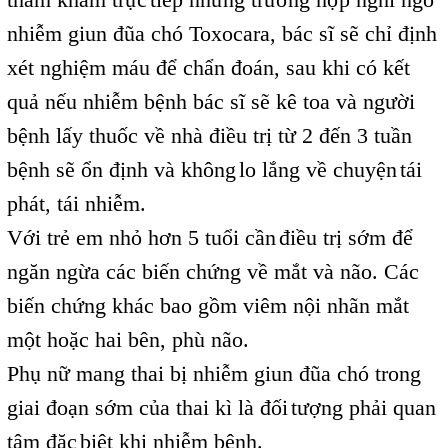
,
nhiễm giun đũa chó Toxocara, bác sĩ sẽ chỉ định
xét nghiệm máu để chẩn đoán, sau khi có kết
quả nếu nhiễm bệnh bác sĩ sẽ kê toa và người
bệnh lấy thuốc về nhà điều trị từ 2 đến 3 tuần
bệnh sẽ ổn định và không
lo lắng về chuyện
tái
,
,
phát, tái nhiễm.
Với trẻ em nhỏ hơn 5 tuổi cần
điều trị sớm để
,
ngăn ngừa các biến chứng về mắt và não. Các
biến chứng khác bao gồm viêm nội nhãn mắt
một hoặc hai bên, phù não.
Phụ nữ mang thai bị nhiễm giun đũa chó trong
giai đoạn sớm của thai kì là đối
tượng phải quan
,
tâm đặc
biệt khi nhiễm bệnh.
,