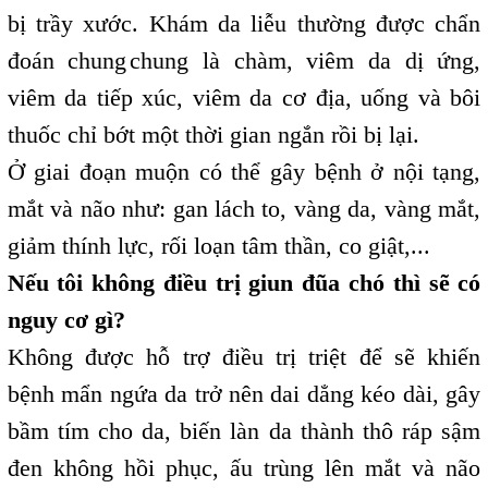
bị trầy xước. Khám da liễu thường được chẩn
đoán chung
chung là chàm, viêm da dị ứng,
,
viêm da tiếp xúc, viêm da cơ địa, uống và bôi
thuốc chỉ bớt một thời gian ngắn rồi bị lại.
Ở giai đoạn muộn có thể gây bệnh ở nội tạng,
mắt và não như: gan lách to, vàng da, vàng mắt,
giảm thính lực, rối loạn tâm thần, co giật,...
Nếu tôi không điều trị giun đũa chó thì sẽ có
nguy cơ gì?
Không được hỗ trợ điều trị triệt để sẽ khiến
bệnh mẩn ngứa da trở nên dai dẳng kéo dài, gây
bầm tím cho da, biến làn da thành thô ráp sậm
đen không hồi phục, ấu trùng lên mắt và não