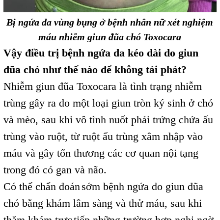
Bị ngứa da vùng bụng ở bệnh nhân nữ xét nghiệm
máu nhiễm giun đũa chó Toxocara
Vậy điều trị bệnh ngứa da kéo dài do giun
đũa chó như thế nào để không tái phát?
Nhiễm giun đũa Toxocara là tình trạng nhiễm
trùng gây ra do một loại giun tròn ký sinh ở chó
và mèo, sau khi vô tình nuốt phải trứng chứa ấu
trùng vào ruột, từ ruột ấu trùng xâm nhập vào
máu và gây tổn thương các cơ quan nội tạng
trong đó có gan và não.
Có thể chẩn đoán
sớm bệnh ngứa do giun đũa
,
chó bằng khám lâm sàng và thử máu, sau khi
thăm khám trực
tiếp những trường hợp nghi ngờ