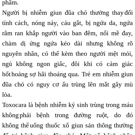
phẩm.
Người bị nhiễm giun đũa chó thường thay
đổi
,
tính cách, nóng nảy, cáu gắt, bị ngứa da, ngứa
râm ran khắp người vào ban đêm, nổi mề đay,
chàm dị ứng ngứa kéo dài nhưng không rõ
nguyên nhân, có thể kèm theo người mệt mỏi,
ngủ không ngon giấc, đôi khi có cảm giác
hốt
hoảng sợ hãi thoáng qua. Trẻ em nhiễm giun
,
đũa chó có nguy cơ ấu trùng lên mắt gây mù
lòa.
Toxocara là bệnh nhiễm ký sinh trùng trong máu
không
phải bệnh trong đường ruột, do đó
,
không thể
uống thuốc xổ giun sán thông thường
,