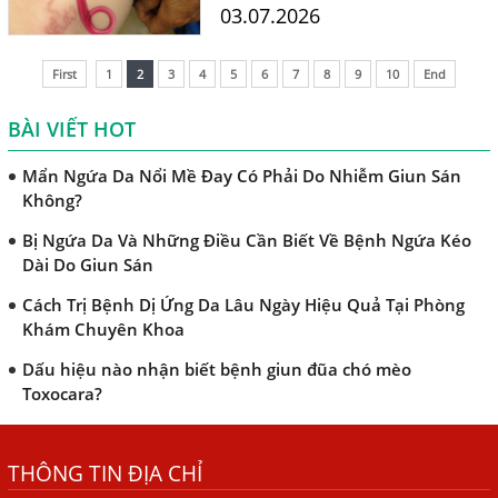
nguy hiểm. Tìm hiểu triệu
03.07.2026
chứng, con đường lây
Khi Trẻ Bị Dị Ứng Da Cần Làm Xét Nghiệm Gì Tìm Nguyên
Nhân Dị Ứng Da
nhiễm, vùng nguy cơ cao và
First
1
2
3
4
5
6
7
8
9
10
End
quy trình xét nghiệm...
Điều trị bệnh sán lá gan ở đâu?
BÀI VIẾT HOT
Mẩn Ngứa Da Nổi Mề Đay Có Phải Do Nhiễm Giun Sán
Không?
Bị Ngứa Da Và Những Điều Cần Biết Về Bệnh Ngứa Kéo
Dài Do Giun Sán
Cách Trị Bệnh Dị Ứng Da Lâu Ngày Hiệu Quả Tại Phòng
Khám Chuyên Khoa
Dấu hiệu nào nhận biết bệnh giun đũa chó mèo
Toxocara?
Những điều cần biết về bệnh giun đũa chó mèo
Bệnh Chàm Và Những Yếu Tố Liên Quan Đến Bệnh Giun
Sán
THÔNG TIN ĐỊA CHỈ