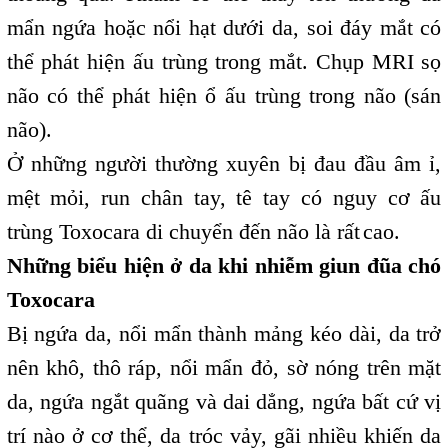
mẩn ngứa hoặc nổi hạt dưới da, soi đáy mắt có
thể phát hiện ấu trùng trong mắt. Chụp MRI sọ
não có thể phát hiện ổ ấu trùng trong não (sán
não).
Ở những người thường xuyên bị đau đầu âm ỉ,
mệt mỏi, run chân tay, tê tay có nguy cơ ấu
trùng Toxocara di chuyển đến não là rất
cao.
,
Những biểu hiện ở da khi nhiễm giun đũa chó
Toxocara
Bị ngứa da, nổi mẩn thành mảng kéo dài, da trở
nên khô, thô ráp, nổi mẩn đỏ, sờ nóng trên mặt
da, ngứa ngắt quãng và dai dẳng, ngứa bất cứ vị
trí nào ở cơ thể, da tróc vảy, gãi nhiều khiến da