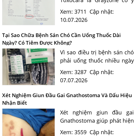
nghĩa gì? Bác sĩ Nguyễn Văn
Xem: 3711
Cập nhật:
Đức giải đáp khi nào cần
10.07.2026
điều trị, khi nào chỉ theo dõi
và những lưu ý phòng...
Tại Sao Chữa Bệnh Sán Chó Cần Uống Thuốc Dài
Ngày? Có Tiêm Được Không?
Một Số Điều Cần Biết Về Ký Sinh Trùng Demodex Trên Da
Người
Vì sao điều trị bệnh sán chó
phải uống thuốc nhiều ngày
Nguyên Nhân Và Tác Hại Của Bệnh Giun Chỉ Bạch Huyết
mà không thể tiêm một mũi
Xem: 3287
Cập nhật:
Chẩn Đoán Và Điều Trị Bệnh Echinococcus
duy nhất? Bác sĩ Nguyễn
07.07.2026
Những Điều Cần Biết Về Giun Hình Ống
Ngọc Ánh giải đáp theo phác
đồ điều trị hiện...
Chẩn Đoán Và Điều Trị Bệnh Amip Ở Não
Xét Nghiệm Giun Đầu Gai Gnathostoma Và Dấu Hiệu
Nhận Biết
Bệnh Sán Chó Dấu Hiệu Nhận Biết Và Thời Gian Trị Bệnh
Xét nghiệm giun đầu gai
Sán Chó
Gnathostoma giúp phát hiện
Trị Bệnh Sán Chó Có Khỏi Bệnh Ngứa Da Không?
sớm bệnh ký sinh trùng
Xem: 3559
Cập nhật:
TRIỆU CHỨNG GIUN SÁN CHÓ MÈO