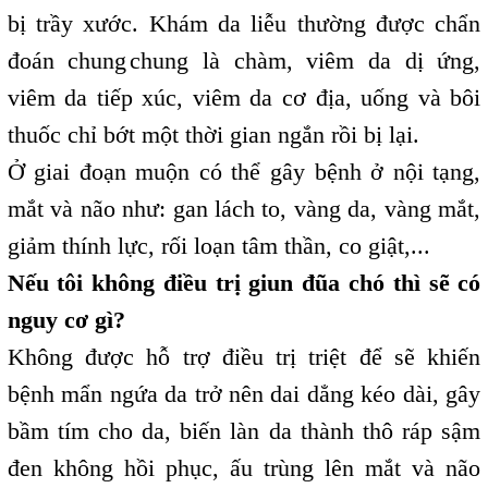
bị trầy xước. Khám da liễu thường được chẩn
đoán chung
chung là chàm, viêm da dị ứng,
,
viêm da tiếp xúc, viêm da cơ địa, uống và bôi
thuốc chỉ bớt một thời gian ngắn rồi bị lại.
Ở giai đoạn muộn có thể gây bệnh ở nội tạng,
mắt và não như: gan lách to, vàng da, vàng mắt,
giảm thính lực, rối loạn tâm thần, co giật,...
Nếu tôi không điều trị giun đũa chó thì sẽ có
nguy cơ gì?
Không được hỗ trợ điều trị triệt để sẽ khiến
bệnh mẩn ngứa da trở nên dai dẳng kéo dài, gây
bầm tím cho da, biến làn da thành thô ráp sậm
đen không hồi phục, ấu trùng lên mắt và não