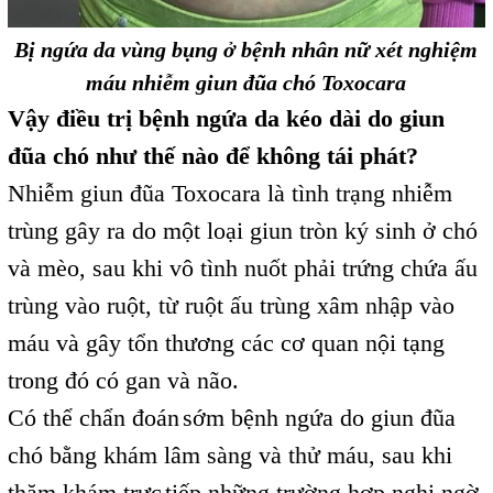
Bị ngứa da vùng bụng ở bệnh nhân nữ xét nghiệm
máu nhiễm giun đũa chó Toxocara
Vậy điều trị bệnh ngứa da kéo dài do giun
đũa chó như thế nào để không tái phát?
Nhiễm giun đũa Toxocara là tình trạng nhiễm
trùng gây ra do một loại giun tròn ký sinh ở chó
và mèo, sau khi vô tình nuốt phải trứng chứa ấu
trùng vào ruột, từ ruột ấu trùng xâm nhập vào
máu và gây tổn thương các cơ quan nội tạng
trong đó có gan và não.
Có thể chẩn đoán
sớm bệnh ngứa do giun đũa
,
chó bằng khám lâm sàng và thử máu, sau khi
thăm khám trực
tiếp những trường hợp nghi ngờ