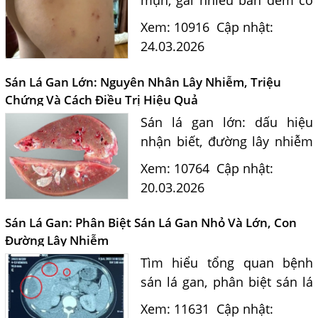
thể do ấu trùng giun sán
Xem: 10916
Cập nhật:
Toxocara. Bác sĩ tư vấn
24.03.2026
nguyên nhân lây nhiễm giun
đũa chó mèo, cách điều trị
Sán Lá Gan Lớn: Nguyên Nhân Lây Nhiễm, Triệu
và...
Chứng Và Cách Điều Trị Hiệu Quả
Sán lá gan lớn: dấu hiệu
Một Số Điều Cần Biết Về Ký Sinh Trùng Demodex Trên Da
nhận biết, đường lây nhiễm
Người
và cách điều trị an toàn từ
Xem: 10764
Cập nhật:
Nguyên Nhân Và Tác Hại Của Bệnh Giun Chỉ Bạch Huyết
chuyên gia ký sinh trùng.
20.03.2026
Chẩn Đoán Và Điều Trị Bệnh Echinococcus
Những Điều Cần Biết Về Giun Hình Ống
Sán Lá Gan: Phân Biệt Sán Lá Gan Nhỏ Và Lớn, Con
Đường Lây Nhiễm
Chẩn Đoán Và Điều Trị Bệnh Amip Ở Não
Tìm hiểu tổng quan bệnh
Bệnh Sán Chó Dấu Hiệu Nhận Biết Và Thời Gian Trị Bệnh
sán lá gan, phân biệt sán lá
Sán Chó
gan nhỏ và sán lá gan lớn,
Xem: 11631
Cập nhật:
Trị Bệnh Sán Chó Có Khỏi Bệnh Ngứa Da Không?