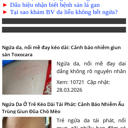
►
Dấu hiệu nhận biết bệnh sán lá gan
►
Tại sao khám BV da liễu không hết ngứa?
Ngứa da, nổi mề đay kéo dài: Cảnh báo nhiễm giun
sán Toxocara
Ngứa da, nổi mề đay dai
dẳng không rõ nguyên nhân
có thể do ấu trùng giun sán
Xem: 10721
Cập nhật:
Toxocara. Tư vấn chuyên
28.03.2026
sâu từ bác sĩ và hướng điều
trị hiệu quả.
Ngứa Da Ở Trẻ Kéo Dài Tái Phát: Cảnh Báo Nhiễm Ấu
Trùng Giun Đũa Chó Mèo
Trẻ ngứa da tái phát, nổi
mụn, gãi nhiều ban đêm có