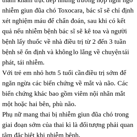
,
nhiễm giun đũa chó Toxocara, bác sĩ sẽ chỉ định
xét nghiệm máu để chẩn đoán, sau khi có kết
quả nếu nhiễm bệnh bác sĩ sẽ kê toa và người
bệnh lấy thuốc về nhà điều trị từ 2 đến 3 tuần
bệnh sẽ ổn định và không
lo lắng về chuyện
tái
,
,
phát, tái nhiễm.
Với trẻ em nhỏ hơn 5 tuổi cần
điều trị sớm để
,
ngăn ngừa các biến chứng về mắt và não. Các
biến chứng khác bao gồm viêm nội nhãn mắt
một hoặc hai bên, phù não.
Phụ nữ mang thai bị nhiễm giun đũa chó trong
giai đoạn sớm của thai kì là đối
tượng phải quan
,
tâm đặc
biệt khi nhiễm bệnh.
,