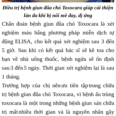
Điều trị bệnh giun đũa chó Toxocara giúp cải thiện
làn da khi bị nổi mề đay, dị ứng
Chẩn đoán bệnh giun đũa chó Toxocara là xét
nghiệm máu bằng phương pháp miễn dịch tự
động ELISA, cho kết quả xét nghiệm sau 3 đến
5 giờ. Sau khi có kết quả bác sĩ sẽ kê toa cho
bạn về nhà uống thuốc, bệnh ngứa sẽ ổn định
sau
3 đến
5 ngày. Thời gian xét nghiệm lại là sau
,
,
1 tháng.
Trường hợp của chị nên
ưu tiên tập
trung chữa
,
,
trị bệnh giun đũa chó Toxocara, vì bệnh ấu trùng
toxocara là một trong những bệnh giun sán chữa
trị mất
nhiều thời gian và là nguyên nhân gây
,