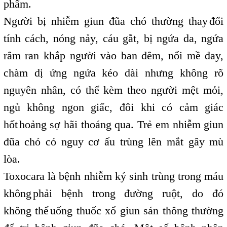
phẩm.
Người bị nhiễm giun đũa chó thường thay
đổi
,
tính cách, nóng nảy, cáu gắt, bị ngứa da, ngứa
râm ran khắp người vào ban đêm, nổi mề đay,
chàm dị ứng ngứa kéo dài nhưng không rõ
nguyên nhân, có thể kèm theo người mệt mỏi,
ngủ không ngon giấc, đôi khi có cảm giác
hốt
hoảng sợ hãi thoáng qua. Trẻ em nhiễm giun
,
đũa chó có nguy cơ ấu trùng lên mắt gây mù
lòa.
Toxocara là bệnh nhiễm ký sinh trùng trong máu
không
phải bệnh trong đường ruột, do đó
,
không thể
uống thuốc xổ giun sán thông thường
,