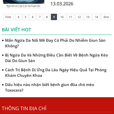
triệu chứng và con đường
13.03.2026
TRIỆU CHỨNG GIUN SÁN CHÓ MÈO
lây nhiễm vào cơ thể người.
Tư vấn từ Tiến sĩ Bác...
Khi Trẻ Bị Dị Ứng Da Cần Làm Xét Nghiệm Gì Tìm Nguyên
First
4
5
6
7
8
9
10
11
12
13
14
End
Nhân Dị Ứng Da
BÀI VIẾT HOT
Điều trị bệnh sán lá gan ở đâu?
Mẩn Ngứa Da Nổi Mề Đay Có Phải Do Nhiễm Giun Sán
Không?
Bị Ngứa Da Và Những Điều Cần Biết Về Bệnh Ngứa Kéo
Dài Do Giun Sán
Cách Trị Bệnh Dị Ứng Da Lâu Ngày Hiệu Quả Tại Phòng
Khám Chuyên Khoa
Dấu hiệu nào nhận biết bệnh giun đũa chó mèo
Toxocara?
Những điều cần biết về bệnh giun đũa chó mèo
THÔNG TIN ĐỊA CHỈ
Bệnh Chàm Và Những Yếu Tố Liên Quan Đến Bệnh Giun
Sán