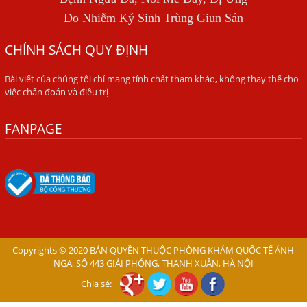
NGUYÊN PHÁT
Do Nhiễm Ký Sinh Trùng Giun Sán
BÍ QUYẾT GIÚP ĐƯỜNG RUỘT KHỎE LẠI
CHÍNH SÁCH QUY ĐỊNH
Trị Bệnh Hôi Miệng Do Nhiễm Ký Sinh Trùng Giun Sán
Có Nên Quá Lo Lắng Khi Bị Ngứa Kéo Dài Do Nhiễm Giun
Bài viết của chúng tôi chỉ mang tính chất tham khảo, không thay thế cho
việc chẩn đoán và điều trị
Đũa Chó Mèo?
TÔI KHÔNG NGỜ ĐẾN MÌNH CŨNG BỊ NHIỄM SÁN CHÓ
FANPAGE
Viêm Da Dị Ứng Kéo Dài Tôi Chỉ Mong Tìm Được Nguyên
Nhân Để Chữa Trị.
Mẩn Ngứa Da Do Giun Sán Cách Phát Hiện Nhiễm Sán
Trong Máu Gây Ngứa
BỆNH DO SÁN LÁ LỚN Ở GAN
Thuốc Điều Trị Giun Đũa Chó Tại Phòng Khám Chuyên
Copyrights © 2020 BẢN QUYỀN THUỘC PHÒNG KHÁM QUỐC TẾ ÁNH
Khoa Ký Sinh Trùng
NGA, SỐ 443 GIẢI PHÓNG, THANH XUÂN, HÀ NỘI
Chia sẻ:
Có Nên Quá Lo Lắng Khi Bị Nhiễm Bệnh Sán Chó Mèo
Toxocara?