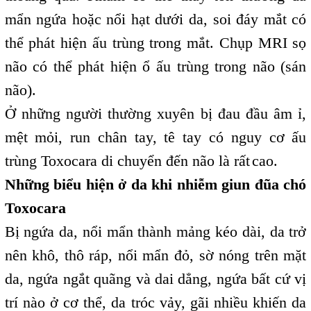
mẩn ngứa hoặc nổi hạt dưới da, soi đáy mắt có
thể phát hiện ấu trùng trong mắt. Chụp MRI sọ
não có thể phát hiện ổ ấu trùng trong não (sán
não).
Ở những người thường xuyên bị đau đầu âm ỉ,
mệt mỏi, run chân tay, tê tay có nguy cơ ấu
trùng Toxocara di chuyển đến não là rất
cao.
,
Những biểu hiện ở da khi nhiễm giun đũa chó
Toxocara
Bị ngứa da, nổi mẩn thành mảng kéo dài, da trở
nên khô, thô ráp, nổi mẩn đỏ, sờ nóng trên mặt
da, ngứa ngắt quãng và dai dẳng, ngứa bất cứ vị
trí nào ở cơ thể, da tróc vảy, gãi nhiều khiến da