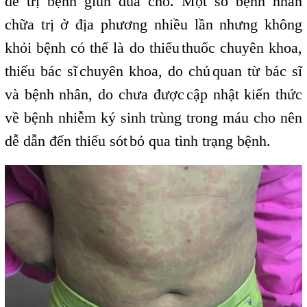
để trị bệnh giun đũa chó. Một số bệnh nhân
chữa trị ở địa phương nhiều lần nhưng không
khỏi bệnh có thể là do thiếu
thuốc chuyên khoa,
,
thiếu bác sĩ
chuyên khoa, do chủ
quan từ bác sĩ
,
,
và bệnh nhân, do chưa được
cập nhật kiến thức
,
về bệnh nhiễm ký sinh trùng trong máu cho nên
dễ dẫn đến thiếu sót
bỏ qua tình trạng bệnh.
,