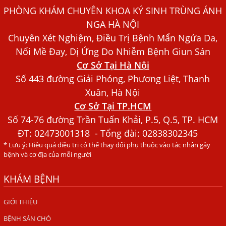
PHÒNG KHÁM CHUYÊN KHOA KÝ SINH TRÙNG ÁNH
Dấu Hiệu Ngứa Da, Dị Ứng, Nổi Mề Đay Do Nhiễm Sán
NGA HÀ NỘI
Chó Trong Máu
Chuyên Xét Nghiệm, Điều Trị Bệnh Mẩn Ngứa Da,
Bác sĩ Nguyễn Ngọc Ánh Phòng Khám Ánh Nga Đề Tài
Nổi Mề Đay, Dị Ứng Do Nhiễm Bệnh Giun Sán
Nghiên Cứu Khoa
Cơ Sở Tại Hà Nội
Xét Nghiệm Giun Sán Gồm Những Loại Nào? Chi Phí Bao
Số 443 đường Giải Phóng, Phương Liệt, Thanh
Nhiêu?
Xuân, Hà Nội
Cơ Sở Tại TP.HCM
Người Đàn Ông Phát Ban Mẩn Đỏ Khắp Người, Sau Ba
Tháng Mới Tìm Ra Nguyên Nhân
Số 74-76 đường Trần Tuấn Khải, P.5, Q.5, TP. HCM
ĐT:
02473001318
- Tổng đài: 02838302345
Đau Mắt Đỏ, Nguyên Nhân Và Cách Điều Trị
* Lưu ý: Hiệu quả điều trị có thể thay đổi phụ thuộc vào tác nhân gây
HÀ NỘI – PHÁT BAN MẨN ĐỎ KHẮP NGƯỜI, ĐI KHÁM
bệnh và cơ địa của mỗi người
PHÁT HIỆN NHIỄM KÝ SINH TRÙNG
KHÁM BỆNH
Ăn hải sản sống, coi chừng nhiễm giun sán
TỔNG QUAN VỀ KÉM HẤP THU THỨC ĂN
GIỚI THIỆU
HÀ NỘI – NHIỄM BA LOẠI KÝ SINH TRÙNG DO THÓI QUEN
BỆNH SÁN CHÓ