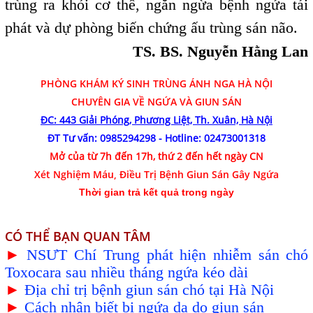
trùng ra khỏi cơ thể, ngăn ngừa bệnh ngứa tái
phát và dự phòng biến chứng ấu trùng sán não.
TS. BS. Nguyễn Hằng Lan
PHÒNG KHÁM
KÝ SINH TRÙNG ÁNH NGA HÀ NỘI
CHUYÊN GIA VỀ NGỨA VÀ GIUN SÁN
ĐC: 443 Giải Phóng, Phương Liệt, Th. Xuân, Hà Nội
ĐT Tư vấn:
0985294298
- Hotline:
02473001318
Mở của từ 7h đến 17h, thứ 2 đến hết ngày CN
Xét Nghiệm Máu, Điều Trị Bệnh Giun Sán Gây Ngứa
Thời gian trả kết quả trong ngày
CÓ THỂ BẠN QUAN TÂM
►
NSƯT Chí Trung phát hiện nhiễm sán chó
Toxocara sau nhiều tháng ngứa kéo dài
►
Địa chỉ trị bệnh giun sán chó tại Hà Nội
►
Cách nhận biết bị ngứa da do giun sán