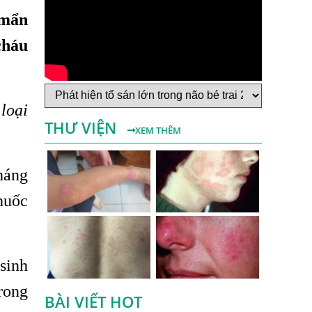
 mẩn
Bệnh Sán Chó Dấu Hiệu Nhận Biết Và
Thời Gian Trị Bệnh Sán Chó
cháu
Trị Bệnh Sán Chó Có Khỏi Bệnh Ngứa Da
Không?
TRIỆU CHỨNG GIUN SÁN CHÓ MÈO
loại
THƯ VIỆN
Khi Trẻ Bị Dị Ứng Da Cần Làm Xét
XEM THÊM
Nghiệm Gì Tìm Nguyên Nhân Dị Ứng Da
Điều trị bệnh sán lá gan ở đâu?
háng
Mẩn Ngứa Da Nổi Mề Đay Có Phải Do
huốc
Nhiễm Giun Sán Không?
Bị Ngứa Da Và Những Điều Cần Biết Về
Bệnh Ngứa Kéo Dài Do Giun Sán
sinh
Cách Trị Bệnh Dị Ứng Da Lâu Ngày Hiệu
trong
Quả Tại Phòng Khám Chuyên Khoa
BÀI VIẾT HOT