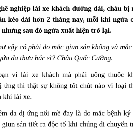
hề nghiệp lái xe khách đường dài, cháu bị
ân kéo dài hơn 2 tháng nay, mỗi khi ngứa 
nhưng sau đó ngứa xuất hiện trở lại.
ư vậy có phải do mắc giun sán không và mắc 
 ngứa da thưa bác sĩ? Châu Quốc Cường.
 bạn vì lái xe khách mà phải uống thuốc k
 ứng thì thật sự không tốt chút nào vì loại t
khi lái xe.
êm da dị ứng nổi mề đay là do mắc bệnh ký 
 giun sán tiết ra độc tố khi chúng di chuyển 