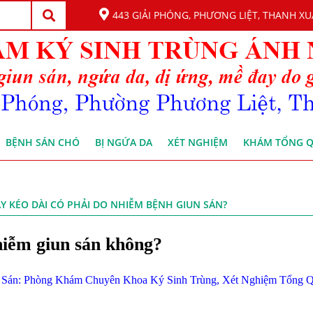
443 GIẢI PHÓNG, PHƯƠNG LIỆT, THANH XU
BỆNH SÁN CHÓ
BỊ NGỨA DA
XÉT NGHIỆM
KHÁM TỔNG 
AY KÉO DÀI CÓ PHẢI DO NHIỄM BỆNH GIUN SÁN?
hiễm giun sán không?
 Sán: Phòng Khám Chuyên Khoa Ký Sinh Trùng, Xét Nghiệm Tổng Q