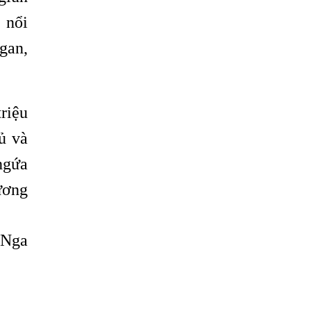
ĐŨA
 nổi
Tại Sao Trẻ Em Mắc Giun Kim Lại Ngứa
Hậu Môn, Khám Trị Ở Đâu?
gan,
Bằng Cách Nào Sán Dây Chó
Echinococcus Có Thể “Đột Nhập” Vào Tới
Phổi Người Bệnh?
riệu
Bị Ngứa Da Do Giun Sán Dấu Hiệu Nhận
ủ và
Biết Và Thời Gian Điều Trị
ngứa
Mắt Bị Mờ Do Giun Sán Dấu Hiệu Nhận
Biết Và Thời Gian Điều Trị
ương
Điều Trị Bệnh Sán Chó Tại Phòng Khám
Bệnh Giun Sán Ánh Nga
 Nga
Sán Chó Có Lây Không?
KHI NÀO CẦN LÀM XÉT NGHIỆM KÝ SINH
TRÙNG