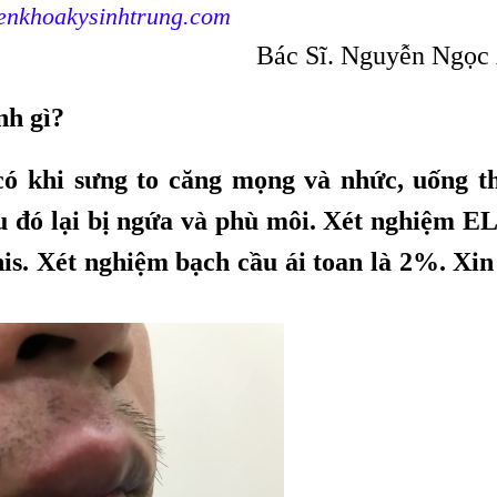
nkhoakysinhtrung.com
Bác Sĩ. Nguyễn Ngọc
nh gì?
có khi sưng to căng mọng và nhức, uống t
au đó lại bị ngứa và phù môi. Xét nghiệm E
is. Xét nghiệm bạch cầu ái toan là 2%. Xin