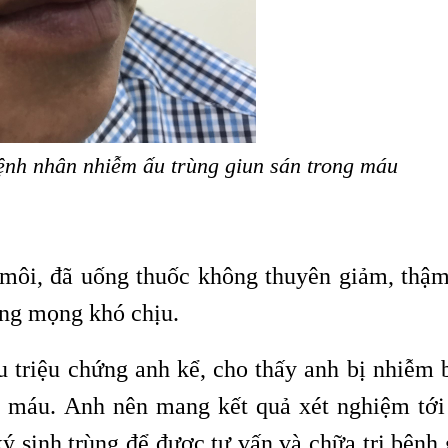
ệnh nhân nhiễm ấu trùng giun sán trong máu
môi, đã uống thuốc không thuyên giảm, thậm
ưng mọng khó chịu.
 triệu chứng anh kể, cho thấy anh bị nhiễm 
g máu. Anh nên mang kết quả xét nghiệm tới
ký sinh trùng để được tư vấn và chữa trị bệnh