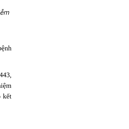
Địa Chỉ Chữa Bệnh Giun Sán Chó Uy Tín
Tại Hà Nội
iễm
SÁN TRONG NÃO GÂY RA CÁC TRIỆU
CHỨNG NHƯ TÂM THẦN
BỆNH GIUN XOẮN
Địa Chỉ Điều Trị Bệnh Sán Dây Uy Tín Tại
bệnh
Hà Nội
TỔNG QUAN VỀ NHIỄM GIUN LƯƠN
Bị Ngứa Nổi Mẩn Toàn Thân Do Giun
443,
Sán, Người Phụ Nữ Đầu Hàng Vì Trị
Nhiều Lần Không Khỏi
hiệm
NHIỄM TRÙNG NÃO DO AMIP, VIÊM
 kết
MÀNG NÃO DO AMIP NGUYÊN PHÁT
BÍ QUYẾT GIÚP ĐƯỜNG RUỘT KHỎE LẠI
Trị Bệnh Hôi Miệng Do Nhiễm Ký Sinh
Trùng Giun Sán