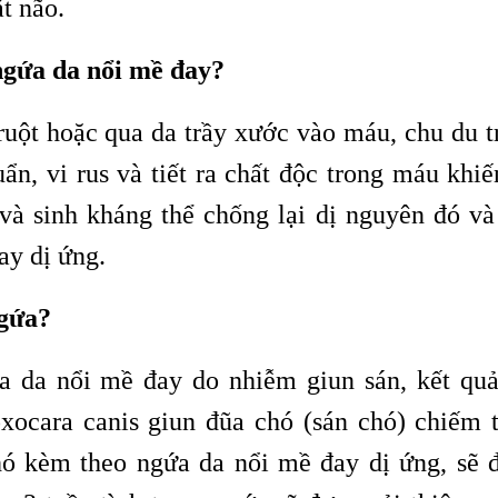
t não.
ngứa da nổi mề đay?
 ruột hoặc qua da trầy xước vào máu, chu du t
n, vi rus và tiết ra chất độc trong máu khiế
 và sinh kháng thể chống lại dị nguyên đó và
ay dị ứng.
ngứa?
 da nổi mề đay do nhiễm giun sán, kết quả
ocara canis giun đũa chó (sán chó) chiếm t
hó kèm theo ngứa da nổi mề đay dị ứng, sẽ 