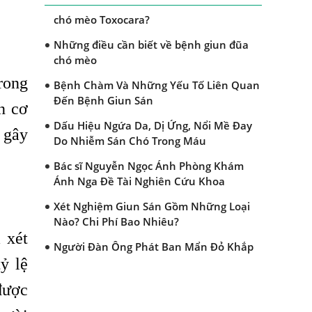
Dấu hiệu nào nhận biết bệnh giun đũa
chó mèo Toxocara?
Những điều cần biết về bệnh giun đũa
chó mèo
rong
Bệnh Chàm Và Những Yếu Tố Liên Quan
Đến Bệnh Giun Sán
n cơ
Dấu Hiệu Ngứa Da, Dị Ứng, Nổi Mề Đay
 gây
Do Nhiễm Sán Chó Trong Máu
Bác sĩ Nguyễn Ngọc Ánh Phòng Khám
Ánh Nga Đề Tài Nghiên Cứu Khoa
Xét Nghiệm Giun Sán Gồm Những Loại
Nào? Chi Phí Bao Nhiêu?
 xét
Người Đàn Ông Phát Ban Mẩn Đỏ Khắp
ỷ lệ
Người, Sau Ba Tháng Mới Tìm Ra Nguyên
Nhân
được
Đau Mắt Đỏ, Nguyên Nhân Và Cách Điều