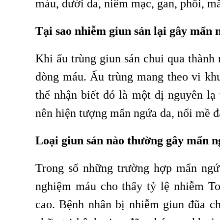
máu, dưới da, niêm mạc, gan, phổi, mắ
Tại sao nhiễm giun sán lại gây mẩn 
Khi ấu trùng giun sán chui qua thành
dòng máu. Ấu trùng mang theo vi khuẩ
thể nhận biết đó là một dị nguyên lạ
nên hiện tượng mẩn ngứa da, nổi mề đ
Loại giun sán nào thường gây mẩn 
Trong số những trường hợp mẩn ngứa
nghiệm máu cho thấy tỷ lệ nhiễm Tox
cao. Bệnh nhân bị nhiễm giun đũa c