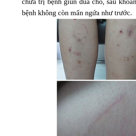
chữa trị bệnh giun đũa chó, sau khoản
bệnh
không còn mẩn ngứa như trước.
,