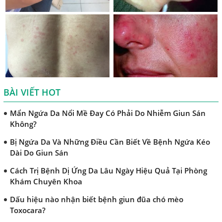
Bệnh Sán Chó Dấu Hiệu Nhận Biết Và Thời Gian Trị Bệnh
Sán Chó
Trị Bệnh Sán Chó Có Khỏi Bệnh Ngứa Da Không?
TRIỆU CHỨNG GIUN SÁN CHÓ MÈO
Khi Trẻ Bị Dị Ứng Da Cần Làm Xét Nghiệm Gì Tìm Nguyên
Nhân Dị Ứng Da
BÀI VIẾT HOT
Điều trị bệnh sán lá gan ở đâu?
Mẩn Ngứa Da Nổi Mề Đay Có Phải Do Nhiễm Giun Sán
Không?
Bị Ngứa Da Và Những Điều Cần Biết Về Bệnh Ngứa Kéo
Dài Do Giun Sán
Cách Trị Bệnh Dị Ứng Da Lâu Ngày Hiệu Quả Tại Phòng
Khám Chuyên Khoa
Dấu hiệu nào nhận biết bệnh giun đũa chó mèo
Toxocara?