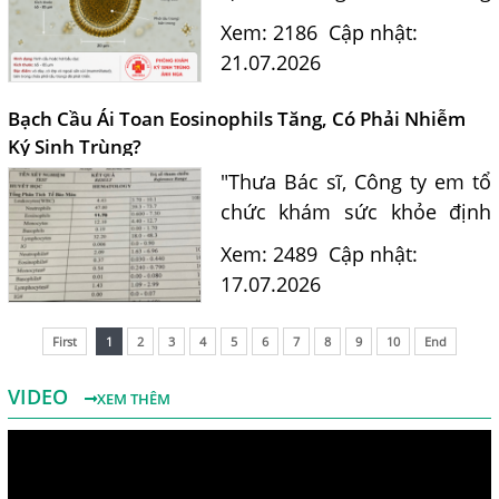
và là nguồn lây nhiễm nguy
Xem: 2186
Cập nhật:
hiểm cho con người. Tiến sĩ
21.07.2026
Bác sĩ Nguyễn Hằng Lan tư
vấn cách nhận biết...
Bạch Cầu Ái Toan Eosinophils Tăng, Có Phải Nhiễm
Ký Sinh Trùng?
"Thưa Bác sĩ, Công ty em tổ
chức khám sức khỏe định
kỳ. Kết quả xét nghiệm máu
Xem: 2489
Cập nhật:
của em có chỉ số bạch cầu ái
17.07.2026
toan (Eosinophils) tăng là
11.7%. Em nghe nói chỉ...
First
1
2
3
4
5
6
7
8
9
10
End
VIDEO
XEM THÊM