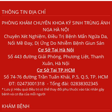
Những điều cần biết về bệnh giun đũa chó mèo
THÔNG TIN ĐỊA CHỈ
Bệnh Chàm Và Những Yếu Tố Liên Quan Đến Bệnh Giun
Sán
PHÒNG KHÁM CHUYÊN KHOA KÝ SINH TRÙNG ÁNH
Dấu Hiệu Ngứa Da, Dị Ứng, Nổi Mề Đay Do Nhiễm Sán
NGA HÀ NỘI
Chó Trong Máu
Chuyên Xét Nghiệm, Điều Trị Bệnh Mẩn Ngứa Da,
Bác sĩ Nguyễn Ngọc Ánh Phòng Khám Ánh Nga Đề Tài
Nổi Mề Đay, Dị Ứng Do Nhiễm Bệnh Giun Sán
Nghiên Cứu Khoa
Cơ Sở Tại Hà Nội
Xét Nghiệm Giun Sán Gồm Những Loại Nào? Chi Phí Bao
Số 443 đường Giải Phóng, Phương Liệt, Thanh
Nhiêu?
Xuân, Hà Nội
Cơ Sở Tại TP.HCM
Người Đàn Ông Phát Ban Mẩn Đỏ Khắp Người, Sau Ba
Tháng Mới Tìm Ra Nguyên Nhân
Số 74-76 đường Trần Tuấn Khải, P.5, Q.5, TP. HCM
ĐT:
02473001318
- Tổng đài: 02838302345
Đau Mắt Đỏ, Nguyên Nhân Và Cách Điều Trị
* Lưu ý: Hiệu quả điều trị có thể thay đổi phụ thuộc vào tác nhân gây
HÀ NỘI – PHÁT BAN MẨN ĐỎ KHẮP NGƯỜI, ĐI KHÁM
bệnh và cơ địa của mỗi người
PHÁT HIỆN NHIỄM KÝ SINH TRÙNG
KHÁM BỆNH
Ăn hải sản sống, coi chừng nhiễm giun sán