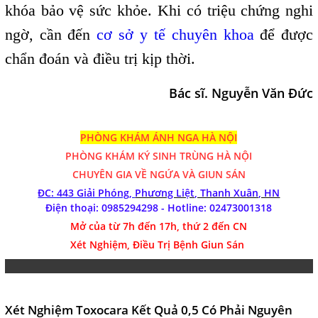
khóa bảo vệ sức khỏe. Khi có triệu chứng nghi
ngờ, cần đến
cơ sở y tế chuyên khoa
để được
chẩn đoán và điều trị kịp thời.
Bác sĩ. Nguyễn Văn Đức
PHÒNG KHÁM ÁNH NGA HÀ NỘI
PHÒNG KHÁM
KÝ SINH TRÙNG HÀ NỘI
CHUYÊN GIA VỀ NGỨA VÀ GIUN SÁN
ĐC: 443 Giải Phóng,
Phương Liệt, Thanh Xuân, HN
Điện thoại: 0985294298 - Hotline:
02473001318
Mở của từ 7h đến 17h, thứ 2 đến CN
Xét Nghiệm, Điều Trị Bệnh Giun Sán
Xét Nghiệm Toxocara Kết Quả 0,5 Có Phải Nguyên