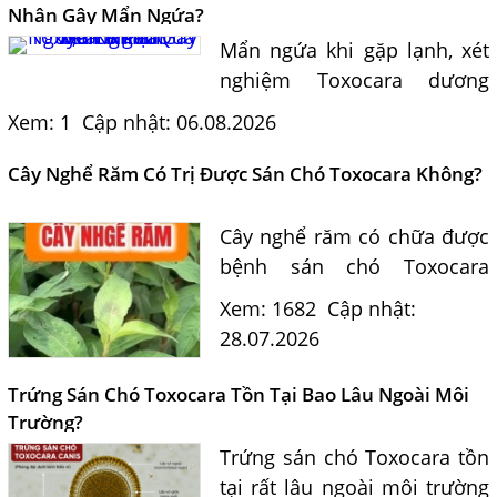
Nhân Gây Mẩn Ngứa?
Mẩn ngứa khi gặp lạnh, xét
nghiệm Toxocara dương
tính 0,5 có phải nguyên
Xem: 1
Cập nhật: 06.08.2026
nhân? Tiến sĩ Bác sĩ Nguyễn
Hằng Lan tư vấn triệu chứng,
Cây Nghể Răm Có Trị Được Sán Chó Toxocara Không?
điều trị và phòng ngừa sán...
Cây nghể răm có chữa được
bệnh sán chó Toxocara
không? Tiến sĩ Bác sĩ
Xem: 1682
Cập nhật:
Nguyễn Hằng Lan giải đáp
28.07.2026
dựa trên bằng chứng khoa
học và hướng dẫn điều trị
Trứng Sán Chó Toxocara Tồn Tại Bao Lâu Ngoài Môi
của...
Trường?
Trứng sán chó Toxocara tồn
tại rất lâu ngoài môi trường