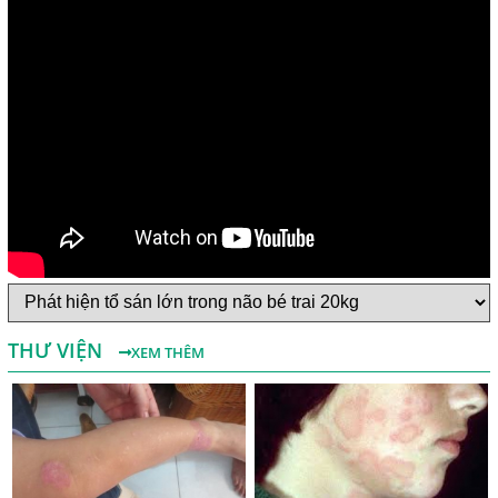
Một Số Điều Cần Biết Về Ký Sinh Trùng Demodex Trên Da
Người
Nguyên Nhân Và Tác Hại Của Bệnh Giun Chỉ Bạch Huyết
THƯ VIỆN
XEM THÊM
Chẩn Đoán Và Điều Trị Bệnh Echinococcus
Những Điều Cần Biết Về Giun Hình Ống
Chẩn Đoán Và Điều Trị Bệnh Amip Ở Não