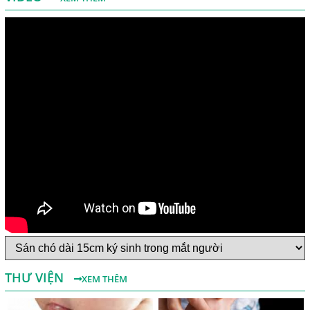
Một Số Điều Cần Biết Về Ký Sinh Trùng Demodex Trên Da
Người
Nguyên Nhân Và Tác Hại Của Bệnh Giun Chỉ Bạch Huyết
THƯ VIỆN
XEM THÊM
Chẩn Đoán Và Điều Trị Bệnh Echinococcus