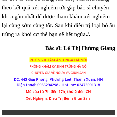
theo kết quả xét nghiệm tới gặp bác sĩ chuyên
khoa gần nhất để được tham khám xét nghiệm
lại càng sớm càng tốt. Sau khi điều trị loại bỏ ấu
trùng ra khỏi cơ thể bạn sẽ hết ngứa./.
Bác sĩ: Lê Thị Hương Giang
PHÒNG KHÁM ÁNH NGA HÀ NỘI
PHÒNG KHÁM
KÝ SINH TRÙNG HÀ NỘI
CHUYÊN GIA VỀ NGỨA VÀ GIUN SÁN
ĐC: 443 Giải Phóng,
Phương Liệt, Thanh Xuân, HN
Điện thoại: 0985294298 - Hotline:
02473001318
Mở của từ 7h đến 17h, thứ 2 đến CN
Xét Nghiệm, Điều Trị Bệnh Giun Sán