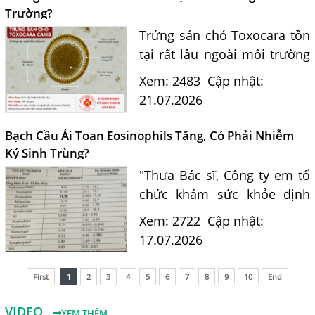
của...
Trường?
Trứng sán chó Toxocara tồn
tại rất lâu ngoài môi trường
và là nguồn lây nhiễm nguy
Xem: 2483
Cập nhật:
hiểm cho con người. Tiến sĩ
21.07.2026
Bác sĩ Nguyễn Hằng Lan tư
vấn cách nhận biết...
Bạch Cầu Ái Toan Eosinophils Tăng, Có Phải Nhiễm
Ký Sinh Trùng?
"Thưa Bác sĩ, Công ty em tổ
chức khám sức khỏe định
kỳ. Kết quả xét nghiệm máu
Xem: 2722
Cập nhật:
của em có chỉ số bạch cầu ái
17.07.2026
toan (Eosinophils) tăng là
11.7%. Em nghe nói chỉ...
First
1
2
3
4
5
6
7
8
9
10
End
VIDEO
XEM THÊM