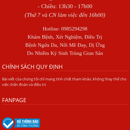
Địa Chỉ Điều Trị Bệnh Sán Dây Uy Tín Tại Hà Nội
- Chiều: 13h30 - 17h00
TỔNG QUAN VỀ NHIỄM GIUN LƯƠN
(Thứ 7 và CN làm việc đến 16h00)
Bị Ngứa Nổi Mẩn Toàn Thân Do Giun Sán, Người Phụ Nữ
Hotline: 0985294298
Đầu Hàng Vì Trị Nhiều Lần Không Khỏi
Khám Bệnh, Xét Nghiệm, Điều Trị
NHIỄM TRÙNG NÃO DO AMIP, VIÊM MÀNG NÃO DO AMIP
Bệnh Ngứa Da, Nổi Mề Đay, Dị Ứng
NGUYÊN PHÁT
Do Nhiễm Ký Sinh Trùng Giun Sán
BÍ QUYẾT GIÚP ĐƯỜNG RUỘT KHỎE LẠI
CHÍNH SÁCH QUY ĐỊNH
Trị Bệnh Hôi Miệng Do Nhiễm Ký Sinh Trùng Giun Sán
Có Nên Quá Lo Lắng Khi Bị Ngứa Kéo Dài Do Nhiễm Giun
Bài viết của chúng tôi chỉ mang tính chất tham khảo, không thay thế cho
việc chẩn đoán và điều trị
Đũa Chó Mèo?
TÔI KHÔNG NGỜ ĐẾN MÌNH CŨNG BỊ NHIỄM SÁN CHÓ
FANPAGE
Viêm Da Dị Ứng Kéo Dài Tôi Chỉ Mong Tìm Được Nguyên
Nhân Để Chữa Trị.
Mẩn Ngứa Da Do Giun Sán Cách Phát Hiện Nhiễm Sán
Trong Máu Gây Ngứa