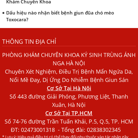
Khám Chuyên Khoa
Dấu hiệu nào nhận biết bệnh giun đũa chó mèo
Toxocara?
Những điều cần biết về bệnh giun đũa chó mèo
THÔNG TIN ĐỊA CHỈ
Bệnh Chàm Và Những Yếu Tố Liên Quan Đến Bệnh Giun
Sán
PHÒNG KHÁM CHUYÊN KHOA KÝ SINH TRÙNG ÁNH
Dấu Hiệu Ngứa Da, Dị Ứng, Nổi Mề Đay Do Nhiễm Sán
NGA HÀ NỘI
Chó Trong Máu
Chuyên Xét Nghiệm, Điều Trị Bệnh Mẩn Ngứa Da,
Bác sĩ Nguyễn Ngọc Ánh Phòng Khám Ánh Nga Đề Tài
Nổi Mề Đay, Dị Ứng Do Nhiễm Bệnh Giun Sán
Nghiên Cứu Khoa
Cơ Sở Tại Hà Nội
Xét Nghiệm Giun Sán Gồm Những Loại Nào? Chi Phí Bao
Số 443 đường Giải Phóng, Phương Liệt, Thanh
Nhiêu?
Xuân, Hà Nội
Cơ Sở Tại TP.HCM
Người Đàn Ông Phát Ban Mẩn Đỏ Khắp Người, Sau Ba
Tháng Mới Tìm Ra Nguyên Nhân
Số 74-76 đường Trần Tuấn Khải, P.5, Q.5, TP. HCM
ĐT:
02473001318
- Tổng đài: 02838302345
Đau Mắt Đỏ, Nguyên Nhân Và Cách Điều Trị
* Lưu ý: Hiệu quả điều trị có thể thay đổi phụ thuộc vào tác nhân gây