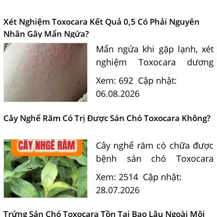
Xét Nghiệm Toxocara Kết Quả 0,5 Có Phải Nguyên
Nhân Gây Mẩn Ngứa?
Mẩn ngứa khi gặp lạnh, xét
nghiệm Toxocara dương
tính 0,5 có phải nguyên
Xem: 692
Cập nhật:
nhân? Tiến sĩ Bác sĩ Nguyễn
06.08.2026
Hằng Lan tư vấn triệu chứng,
điều trị và phòng ngừa sán...
Cây Nghể Răm Có Trị Được Sán Chó Toxocara Không?
Cây nghể răm có chữa được
bệnh sán chó Toxocara
không? Tiến sĩ Bác sĩ
Xem: 2514
Cập nhật:
Nguyễn Hằng Lan giải đáp
28.07.2026
dựa trên bằng chứng khoa
học và hướng dẫn điều trị
Trứng Sán Chó Toxocara Tồn Tại Bao Lâu Ngoài Môi