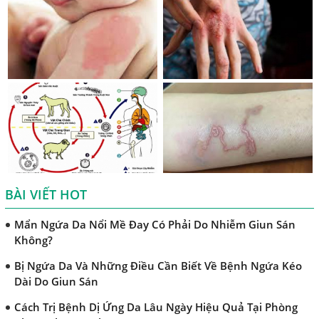
Những Điều Cần Biết Về Giun Hình Ống
Chẩn Đoán Và Điều Trị Bệnh Amip Ở Não
Bệnh Sán Chó Dấu Hiệu Nhận Biết Và Thời Gian Trị Bệnh
Sán Chó
Trị Bệnh Sán Chó Có Khỏi Bệnh Ngứa Da Không?
TRIỆU CHỨNG GIUN SÁN CHÓ MÈO
Khi Trẻ Bị Dị Ứng Da Cần Làm Xét Nghiệm Gì Tìm Nguyên
Nhân Dị Ứng Da
BÀI VIẾT HOT
Điều trị bệnh sán lá gan ở đâu?
Mẩn Ngứa Da Nổi Mề Đay Có Phải Do Nhiễm Giun Sán
Không?
Bị Ngứa Da Và Những Điều Cần Biết Về Bệnh Ngứa Kéo
Dài Do Giun Sán
Cách Trị Bệnh Dị Ứng Da Lâu Ngày Hiệu Quả Tại Phòng