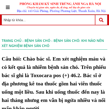
TRANG CHỦ
-
BỆNH SÁN CHÓ
- BỆNH SÁN CHÓ: KHI NÀO NÊN
XÉT NGHIỆM BỆNH SÁN CHÓ
Câu hỏi: Chào bác sĩ. Em xét nghiệm máu và
có kết quả là nhiễm bệnh sán chó. Trên phiếu
bác sĩ ghi là Toxocara pos (+) 46.2. Bác sĩ ở
địa phương kê toa thuốc gồm hai viên thuốc
uống một liều. Sau khi uống thuốc đến nay là
hai tháng nhưng em vẫn bị ngứa nhiều và nổi
mẩn khắp người.