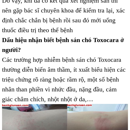
Do vậy, khi đã có kết quả xét nghiệm sán thì
nên gặp bác sĩ chuyên khoa để kiểm tra lại, xác
định chắc chắn bị bệnh rồi sau đó mới uống
thuốc điều trị theo thể bệnh
Dấu hiệu nhận biết bệnh sán chó Toxocara ở
người?
Các trường hợp nhiễm bệnh sán chó Toxocara
thường diễn biến âm thầm, ít xuất biểu hiện các
triệu chứng rõ ràng hoặc rầm rộ, một số bệnh
nhân than phiền vì nhức đầu, nặng đầu, cảm
giác châm chích, nhột nhột ở da,…