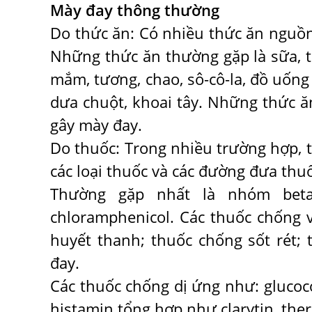
Mày đay thông thường
Do thức ăn:
Có nhiều thức ăn nguồn 
Những thức ăn thường gặp là sữa, tr
mắm, tương, chao, sô-cô-la, đồ uống 
dưa chuột, khoai tây. Những thức ă
gây mày đay.
Do thuốc:
Trong nhiều trường hợp, 
các loại thuốc và các đường đưa thu
Thường gặp nhất là nhóm beta-l
chloramphenicol. Các thuốc chống vi
huyết thanh; thuốc chống sốt rét;
đay.
Các thuốc chống dị ứng như: glucoc
histamin tổng hợp như clarytin, ther