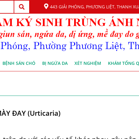
443 GIẢI PHÓNG, PHƯƠNG LIỆT, THANH XU
BỆNH SÁN CHÓ
BỊ NGỨA DA
XÉT NGHIỆM
KHÁM TỔNG 
Y ĐAY (Urticaria)