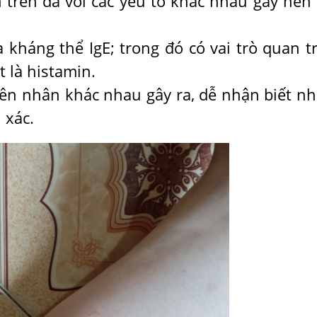
trên da với các yếu tố khác nhau gây nên
 kháng thể IgE; trong đó có vai trò quan t
t là histamin.
yên nhân khác nhau gây ra, dễ nhận biết n
 xác.