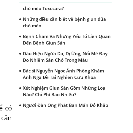
Dấu hiệu nào nhận biết bệnh giun đũa
chó mèo Toxocara?
Những điều cần biết về bệnh giun đũa
chó mèo
Bệnh Chàm Và Những Yếu Tố Liên Quan
Đến Bệnh Giun Sán
Dấu Hiệu Ngứa Da, Dị Ứng, Nổi Mề Đay
Do Nhiễm Sán Chó Trong Máu
Bác sĩ Nguyễn Ngọc Ánh Phòng Khám
Ánh Nga Đề Tài Nghiên Cứu Khoa
Xét Nghiệm Giun Sán Gồm Những Loại
Nào? Chi Phí Bao Nhiêu?
Người Đàn Ông Phát Ban Mẩn Đỏ Khắp
ể có
Người, Sau Ba Tháng Mới Tìm Ra Nguyên
 căn
Nhân
Đau Mắt Đỏ, Nguyên Nhân Và Cách Điều