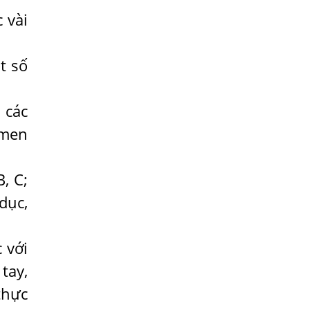
Địa Chỉ Chữa Bệnh Giun Sán Chó Uy Tín
 vài
Tại Hà Nội
SÁN TRONG NÃO GÂY RA CÁC TRIỆU
CHỨNG NHƯ TÂM THẦN
t số
BỆNH GIUN XOẮN
Địa Chỉ Điều Trị Bệnh Sán Dây Uy Tín Tại
 các
Hà Nội
 men
TỔNG QUAN VỀ NHIỄM GIUN LƯƠN
Bị Ngứa Nổi Mẩn Toàn Thân Do Giun
, C;
Sán, Người Phụ Nữ Đầu Hàng Vì Trị
dục,
Nhiều Lần Không Khỏi
NHIỄM TRÙNG NÃO DO AMIP, VIÊM
MÀNG NÃO DO AMIP NGUYÊN PHÁT
 với
tay,
BÍ QUYẾT GIÚP ĐƯỜNG RUỘT KHỎE LẠI
thực
Trị Bệnh Hôi Miệng Do Nhiễm Ký Sinh
Trùng Giun Sán