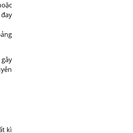
ĐŨA
hoặc
Tại Sao Trẻ Em Mắc Giun Kim Lại Ngứa
 đay
Hậu Môn, Khám Trị Ở Đâu?
Bằng Cách Nào Sán Dây Chó
oảng
Echinococcus Có Thể “Đột Nhập” Vào Tới
Phổi Người Bệnh?
Bị Ngứa Da Do Giun Sán Dấu Hiệu Nhận
 gây
Biết Và Thời Gian Điều Trị
uyên
Mắt Bị Mờ Do Giun Sán Dấu Hiệu Nhận
Biết Và Thời Gian Điều Trị
Điều Trị Bệnh Sán Chó Tại Phòng Khám
Bệnh Giun Sán Ánh Nga
Sán Chó Có Lây Không?
KHI NÀO CẦN LÀM XÉT NGHIỆM KÝ SINH
TRÙNG
t kì