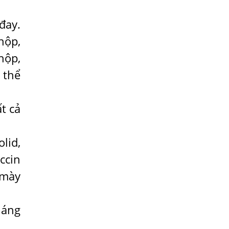
Trị
đay.
HÀ NỘI – PHÁT BAN MẨN ĐỎ KHẮP
NGƯỜI, ĐI KHÁM PHÁT HIỆN NHIỄM KÝ
hộp,
SINH TRÙNG
hộp,
Ăn hải sản sống, coi chừng nhiễm giun
 thể
sán
TỔNG QUAN VỀ KÉM HẤP THU THỨC ĂN
t cả
HÀ NỘI – NHIỄM BA LOẠI KÝ SINH
TRÙNG DO THÓI QUEN ĂN MỘT MÓN ĂN
SÁNG
lid,
ẤU TRÙNG SÁN CHÓ DI CHUYỂN QUA DA
ccin
GÂY NGỨA
 mày
VIÊM DA ĐỒNG TIỀN
Tại sao khám bệnh viện da liễu nhiều
háng
năm không hết ngứa?