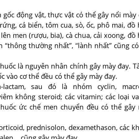
gốc động vật, thực vật có thể gây nổi mày 
ứng, cá biển, tôm cua, sò, ốc, phô mai, đồ 
lên men (rượu, bia), cà chua, cải xoong, đồ 
n “thông thường nhất”, “lành nhất” cũng có
thuốc là nguyên nhân chính gây mày đay. Tấ
ốc vào cơ thể đều có thể gây mày đay.
actam, sau đó là nhóm cyclin, macro
êm không steroid; các vitamin; các loại va
 thuốc ức chế men chuyển đều có thể gây
orticoid, prednisolon, dexamethason, các k
alen... cũng gây mày đay.