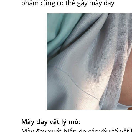
phẩm cũng có thể gây mày đay.
Mày đay vật lý mô:
Mày đay xuất hiện do các yếu tố vật 