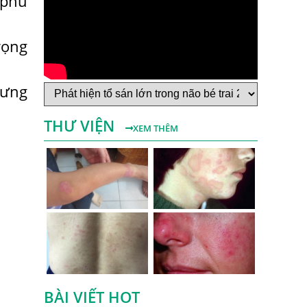
 phù
Bệnh Sán Chó Dấu Hiệu Nhận Biết Và
Thời Gian Trị Bệnh Sán Chó
rọng
Trị Bệnh Sán Chó Có Khỏi Bệnh Ngứa Da
Không?
hưng
TRIỆU CHỨNG GIUN SÁN CHÓ MÈO
THƯ VIỆN
Khi Trẻ Bị Dị Ứng Da Cần Làm Xét
XEM THÊM
Nghiệm Gì Tìm Nguyên Nhân Dị Ứng Da
Điều trị bệnh sán lá gan ở đâu?
Mẩn Ngứa Da Nổi Mề Đay Có Phải Do
Nhiễm Giun Sán Không?
Bị Ngứa Da Và Những Điều Cần Biết Về
Bệnh Ngứa Kéo Dài Do Giun Sán
Cách Trị Bệnh Dị Ứng Da Lâu Ngày Hiệu
Quả Tại Phòng Khám Chuyên Khoa
BÀI VIẾT HOT