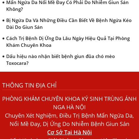
Mẩn Ngứa Da Nổi Mề Đay Có Phải Do Nhiễm Giun Sán
Không?
Bị Ngứa Da Và Những Điều Cần Biết Về Bệnh Ngứa Kéo
Dài Do Giun Sán
Cách Trị Bệnh Dị Ứng Da Lâu Ngày Hiệu Quả Tại Phòng
Khám Chuyên Khoa
Dấu hiệu nào nhận biết bệnh giun đũa chó mèo
Toxocara?
Những điều cần biết về bệnh giun đũa chó mèo
THÔNG TIN ĐỊA CHỈ
Bệnh Chàm Và Những Yếu Tố Liên Quan Đến Bệnh Giun
Sán
PHÒNG KHÁM CHUYÊN KHOA KÝ SINH TRÙNG ÁNH
Dấu Hiệu Ngứa Da, Dị Ứng, Nổi Mề Đay Do Nhiễm Sán
NGA HÀ NỘI
Chó Trong Máu
Chuyên Xét Nghiệm, Điều Trị Bệnh Mẩn Ngứa Da,
Bác sĩ Nguyễn Ngọc Ánh Phòng Khám Ánh Nga Đề Tài
Nổi Mề Đay, Dị Ứng Do Nhiễm Bệnh Giun Sán
Nghiên Cứu Khoa
Cơ Sở Tại Hà Nội