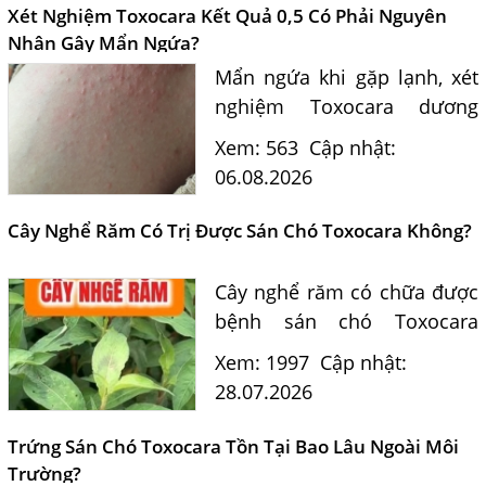
Xét Nghiệm Toxocara Kết Quả 0,5 Có Phải Nguyên
Nhân Gây Mẩn Ngứa?
Mẩn ngứa khi gặp lạnh, xét
nghiệm Toxocara dương
tính 0,5 có phải nguyên
Xem: 563
Cập nhật:
nhân? Tiến sĩ Bác sĩ Nguyễn
06.08.2026
Hằng Lan tư vấn triệu chứng,
điều trị và phòng ngừa sán...
Cây Nghể Răm Có Trị Được Sán Chó Toxocara Không?
Cây nghể răm có chữa được
bệnh sán chó Toxocara
không? Tiến sĩ Bác sĩ
Xem: 1997
Cập nhật:
Nguyễn Hằng Lan giải đáp
28.07.2026
dựa trên bằng chứng khoa
học và hướng dẫn điều trị
Trứng Sán Chó Toxocara Tồn Tại Bao Lâu Ngoài Môi
của...
Trường?