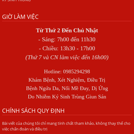
Địa Chỉ Chữa Bệnh Giun Sán Chó Uy Tín Tại Hà Nội
GIỜ LÀM VIỆC
SÁN TRONG NÃO GÂY RA CÁC TRIỆU CHỨNG NHƯ TÂM
THẦN
Từ Thứ 2 Đến Chủ Nhật
BỆNH GIUN XOẮN
- Sáng: 7h00 đến 11h30
Địa Chỉ Điều Trị Bệnh Sán Dây Uy Tín Tại Hà Nội
- Chiều: 13h30 - 17h00
TỔNG QUAN VỀ NHIỄM GIUN LƯƠN
(Thứ 7 và CN làm việc đến 16h00)
Bị Ngứa Nổi Mẩn Toàn Thân Do Giun Sán, Người Phụ Nữ
Hotline: 0985294298
Đầu Hàng Vì Trị Nhiều Lần Không Khỏi
Khám Bệnh, Xét Nghiệm, Điều Trị
NHIỄM TRÙNG NÃO DO AMIP, VIÊM MÀNG NÃO DO AMIP
Bệnh Ngứa Da, Nổi Mề Đay, Dị Ứng
NGUYÊN PHÁT
Do Nhiễm Ký Sinh Trùng Giun Sán
BÍ QUYẾT GIÚP ĐƯỜNG RUỘT KHỎE LẠI
CHÍNH SÁCH QUY ĐỊNH
Trị Bệnh Hôi Miệng Do Nhiễm Ký Sinh Trùng Giun Sán
Bài viết của chúng tôi chỉ mang tính chất tham khảo, không thay thế cho
Có Nên Quá Lo Lắng Khi Bị Ngứa Kéo Dài Do Nhiễm Giun
việc chẩn đoán và điều trị
Đũa Chó Mèo?