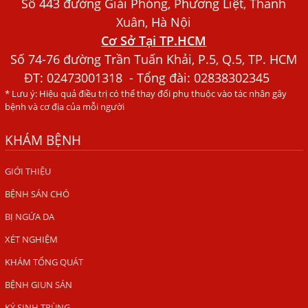
Xét Nghiệm Giun Sán Gồm Những Loại Nào? Chi Phí Bao
Số 443 đường Giải Phóng, Phương Liệt, Thanh
Nhiêu?
Xuân, Hà Nội
Cơ Sở Tại TP.HCM
Người Đàn Ông Phát Ban Mẩn Đỏ Khắp Người, Sau Ba
Tháng Mới Tìm Ra Nguyên Nhân
Số 74-76 đường Trần Tuấn Khải, P.5, Q.5, TP. HCM
ĐT:
02473001318
- Tổng đài: 02838302345
Đau Mắt Đỏ, Nguyên Nhân Và Cách Điều Trị
* Lưu ý: Hiệu quả điều trị có thể thay đổi phụ thuộc vào tác nhân gây
HÀ NỘI – PHÁT BAN MẨN ĐỎ KHẮP NGƯỜI, ĐI KHÁM
bệnh và cơ địa của mỗi người
PHÁT HIỆN NHIỄM KÝ SINH TRÙNG
KHÁM BỆNH
Ăn hải sản sống, coi chừng nhiễm giun sán
TỔNG QUAN VỀ KÉM HẤP THU THỨC ĂN
GIỚI THIỆU
BỆNH SÁN CHÓ
HÀ NỘI – NHIỄM BA LOẠI KÝ SINH TRÙNG DO THÓI QUEN
ĂN MỘT MÓN ĂN SÁNG
BỊ NGỨA DA
ẤU TRÙNG SÁN CHÓ DI CHUYỂN QUA DA GÂY NGỨA
XÉT NGHIỆM
VIÊM DA ĐỒNG TIỀN
KHÁM TỔNG QUÁT
Tại sao khám bệnh viện da liễu nhiều năm không hết
BỆNH GIUN SÁN
ngứa?
KÝ SINH TRÙNG