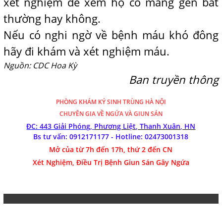
xét nghiệm để xem họ có mang gen bất
thường hay không.
Nếu có nghi ngờ về bệnh máu khó đông
hãy đi khám và xét nghiệm máu.
Nguồn: CDC Hoa Kỳ
Ban truyền thông
PHÒNG KHÁM
KÝ SINH TRÙNG HÀ NỘI
CHUYÊN GIA VỀ NGỨA VÀ GIUN SÁN
ĐC: 443 Giải Phóng,
Phương Liệt, Thanh Xuân, HN
Bs tư vấn: 0912171177 - Hotline:
02473001318
Mở của từ 7h đến 17h, thứ 2 đến CN
Xét Nghiệm, Điều Trị Bệnh Giun Sán Gây Ngứa