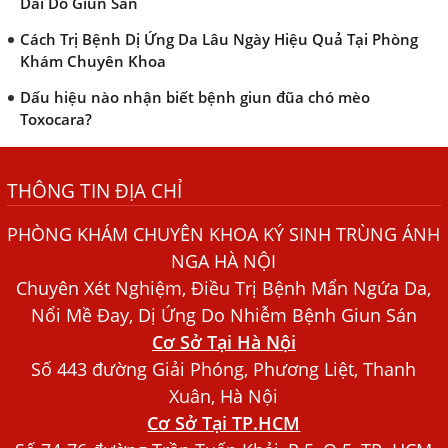
Cách Trị Bệnh Dị Ứng Da Lâu Ngày Hiệu Quả Tại Phòng
Khám Chuyên Khoa
Dấu hiệu nào nhận biết bệnh giun đũa chó mèo
Toxocara?
Những điều cần biết về bệnh giun đũa chó mèo
Bệnh Chàm Và Những Yếu Tố Liên Quan Đến Bệnh Giun
Sán
THÔNG TIN ĐỊA CHỈ
Dấu Hiệu Ngứa Da, Dị Ứng, Nổi Mề Đay Do Nhiễm Sán
PHÒNG KHÁM CHUYÊN KHOA KÝ SINH TRÙNG ÁNH
Chó Trong Máu
NGA HÀ NỘI
Bác sĩ Nguyễn Ngọc Ánh Phòng Khám Ánh Nga Đề Tài
Chuyên Xét Nghiệm, Điều Trị Bệnh Mẩn Ngứa Da,
Nghiên Cứu Khoa
Nổi Mề Đay, Dị Ứng Do Nhiễm Bệnh Giun Sán
Xét Nghiệm Giun Sán Gồm Những Loại Nào? Chi Phí Bao
Cơ Sở Tại Hà Nội
Nhiêu?
Số 443 đường Giải Phóng, Phương Liệt, Thanh
Người Đàn Ông Phát Ban Mẩn Đỏ Khắp Người, Sau Ba
Xuân, Hà Nội
Tháng Mới Tìm Ra Nguyên Nhân
Cơ Sở Tại TP.HCM
Đau Mắt Đỏ, Nguyên Nhân Và Cách Điều Trị