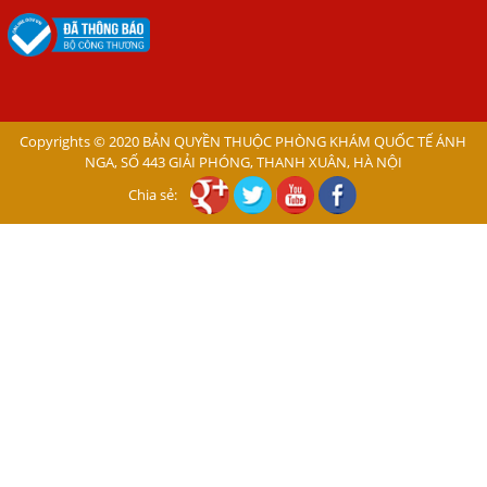
Trong Máu Gây Ngứa
BỆNH DO SÁN LÁ LỚN Ở GAN
Thuốc Điều Trị Giun Đũa Chó Tại Phòng Khám Chuyên
Khoa Ký Sinh Trùng
Copyrights © 2020 BẢN QUYỀN THUỘC PHÒNG KHÁM QUỐC TẾ ÁNH
Có Nên Quá Lo Lắng Khi Bị Nhiễm Bệnh Sán Chó Mèo
NGA, SỐ 443 GIẢI PHÓNG, THANH XUÂN, HÀ NỘI
Toxocara?
Chia sẻ:
Sán chó Những Dấu Hiệu Của Bệnh Sán Chó Chớ Nên
Xem Thường
Bệnh Sán Chó Mèo Ở Người Có Trị Khỏi Hoàn Toàn Được
Không?
Nếu Bị Giun Đũa Chó Mèo Điều Trị Ở Đâu Bao Lâu Thì
Khỏi?
Lý Do Tại Sao Bệnh Sán Chó Lại Gây Ngứa Kéo Dài?
Những Điều Cần Biết Về Bệnh Ngứa Da Do Giun Đũa Chó
Mèo