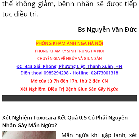
thể không giảm, bệnh nhân sẽ được tiếp
tục điều trị.
Bs Nguyễn Văn Đức
PHÒNG KHÁM ÁNH NGA HÀ NỘI
PHÒNG KHÁM
KÝ SINH TRÙNG HÀ NỘI
CHUYÊN GIA VỀ NGỨA VÀ GIUN SÁN
ĐC: 443 Giải Phóng,
Phương Liệt, Thanh Xuân, HN
Điện thoại 0985294298 - Hotline:
02473001318
Mở của từ 7h đến 17h, thứ 2 đến CN
Xét Nghiệm, Điều Trị Bệnh Giun Sán Gây Ngứa
Xét Nghiệm Toxocara Kết Quả 0,5 Có Phải Nguyên
Nhân Gây Mẩn Ngứa?
Mẩn ngứa khi gặp lạnh, xét