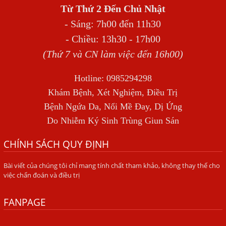
Từ Thứ 2 Đến Chủ Nhật
Địa Chỉ Điều Trị Bệnh Sán Dây Uy Tín Tại Hà Nội
- Sáng: 7h00 đến 11h30
TỔNG QUAN VỀ NHIỄM GIUN LƯƠN
- Chiều: 13h30 - 17h00
Bị Ngứa Nổi Mẩn Toàn Thân Do Giun Sán, Người Phụ Nữ
(Thứ 7 và CN làm việc đến 16h00)
Đầu Hàng Vì Trị Nhiều Lần Không Khỏi
Hotline: 0985294298
NHIỄM TRÙNG NÃO DO AMIP, VIÊM MÀNG NÃO DO AMIP
Khám Bệnh, Xét Nghiệm, Điều Trị
NGUYÊN PHÁT
Bệnh Ngứa Da, Nổi Mề Đay, Dị Ứng
BÍ QUYẾT GIÚP ĐƯỜNG RUỘT KHỎE LẠI
Do Nhiễm Ký Sinh Trùng Giun Sán
Trị Bệnh Hôi Miệng Do Nhiễm Ký Sinh Trùng Giun Sán
CHÍNH SÁCH QUY ĐỊNH
Có Nên Quá Lo Lắng Khi Bị Ngứa Kéo Dài Do Nhiễm Giun
Đũa Chó Mèo?
Bài viết của chúng tôi chỉ mang tính chất tham khảo, không thay thế cho
việc chẩn đoán và điều trị
TÔI KHÔNG NGỜ ĐẾN MÌNH CŨNG BỊ NHIỄM SÁN CHÓ
Viêm Da Dị Ứng Kéo Dài Tôi Chỉ Mong Tìm Được Nguyên
FANPAGE
Nhân Để Chữa Trị.
Mẩn Ngứa Da Do Giun Sán Cách Phát Hiện Nhiễm Sán