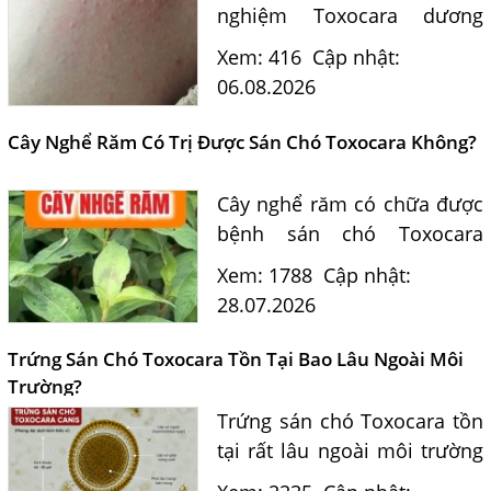
nghiệm Toxocara dương
tính 0,5 có phải nguyên
Xem: 416
Cập nhật:
nhân? Tiến sĩ Bác sĩ Nguyễn
06.08.2026
Hằng Lan tư vấn triệu chứng,
điều trị và phòng ngừa sán...
Cây Nghể Răm Có Trị Được Sán Chó Toxocara Không?
Cây nghể răm có chữa được
bệnh sán chó Toxocara
không? Tiến sĩ Bác sĩ
Xem: 1788
Cập nhật:
Nguyễn Hằng Lan giải đáp
28.07.2026
dựa trên bằng chứng khoa
học và hướng dẫn điều trị
Trứng Sán Chó Toxocara Tồn Tại Bao Lâu Ngoài Môi
của...
Trường?
Một Số Điều Cần Biết Về Ký Sinh Trùng Demodex Trên Da
Người
Trứng sán chó Toxocara tồn
tại rất lâu ngoài môi trường
Nguyên Nhân Và Tác Hại Của Bệnh Giun Chỉ Bạch Huyết
và là nguồn lây nhiễm nguy