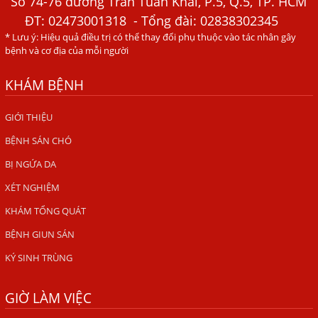
Số 74-76 đường Trần Tuấn Khải, P.5, Q.5, TP. HCM
ĐT:
02473001318
- Tổng đài: 02838302345
HÀ NỘI – PHÁT BAN MẨN ĐỎ KHẮP NGƯỜI, ĐI KHÁM
* Lưu ý: Hiệu quả điều trị có thể thay đổi phụ thuộc vào tác nhân gây
PHÁT HIỆN NHIỄM KÝ SINH TRÙNG
bệnh và cơ địa của mỗi người
Ăn hải sản sống, coi chừng nhiễm giun sán
KHÁM BỆNH
TỔNG QUAN VỀ KÉM HẤP THU THỨC ĂN
HÀ NỘI – NHIỄM BA LOẠI KÝ SINH TRÙNG DO THÓI QUEN
GIỚI THIỆU
ĂN MỘT MÓN ĂN SÁNG
BỆNH SÁN CHÓ
ẤU TRÙNG SÁN CHÓ DI CHUYỂN QUA DA GÂY NGỨA
BỊ NGỨA DA
VIÊM DA ĐỒNG TIỀN
XÉT NGHIỆM
Tại sao khám bệnh viện da liễu nhiều năm không hết
KHÁM TỔNG QUÁT
ngứa?
BỆNH GIUN SÁN
Địa Chỉ Chữa Bệnh Giun Sán Chó Uy Tín Tại Hà Nội
KÝ SINH TRÙNG
SÁN TRONG NÃO GÂY RA CÁC TRIỆU CHỨNG NHƯ TÂM
THẦN
GIỜ LÀM VIỆC
BỆNH GIUN XOẮN