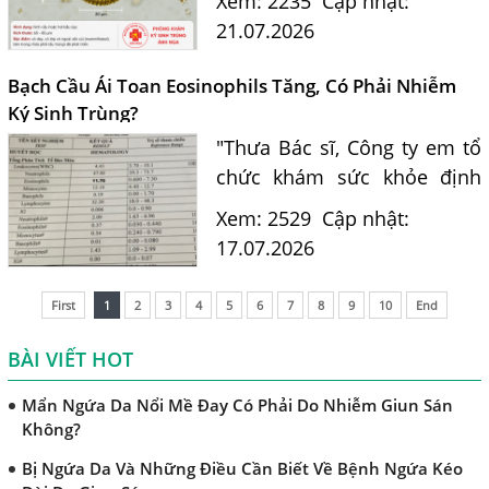
Xem: 2235
Cập nhật:
Chẩn Đoán Và Điều Trị Bệnh Echinococcus
hiểm cho con người. Tiến sĩ
21.07.2026
Những Điều Cần Biết Về Giun Hình Ống
Bác sĩ Nguyễn Hằng Lan tư
vấn cách nhận biết...
Chẩn Đoán Và Điều Trị Bệnh Amip Ở Não
Bạch Cầu Ái Toan Eosinophils Tăng, Có Phải Nhiễm
Ký Sinh Trùng?
Bệnh Sán Chó Dấu Hiệu Nhận Biết Và Thời Gian Trị Bệnh
Sán Chó
"Thưa Bác sĩ, Công ty em tổ
chức khám sức khỏe định
Trị Bệnh Sán Chó Có Khỏi Bệnh Ngứa Da Không?
kỳ. Kết quả xét nghiệm máu
Xem: 2529
Cập nhật:
TRIỆU CHỨNG GIUN SÁN CHÓ MÈO
của em có chỉ số bạch cầu ái
17.07.2026
Khi Trẻ Bị Dị Ứng Da Cần Làm Xét Nghiệm Gì Tìm Nguyên
toan (Eosinophils) tăng là
Nhân Dị Ứng Da
11.7%. Em nghe nói chỉ...
First
1
2
3
4
5
6
7
8
9
10
End
Điều trị bệnh sán lá gan ở đâu?
BÀI VIẾT HOT
Mẩn Ngứa Da Nổi Mề Đay Có Phải Do Nhiễm Giun Sán
Không?
Bị Ngứa Da Và Những Điều Cần Biết Về Bệnh Ngứa Kéo
Dài Do Giun Sán