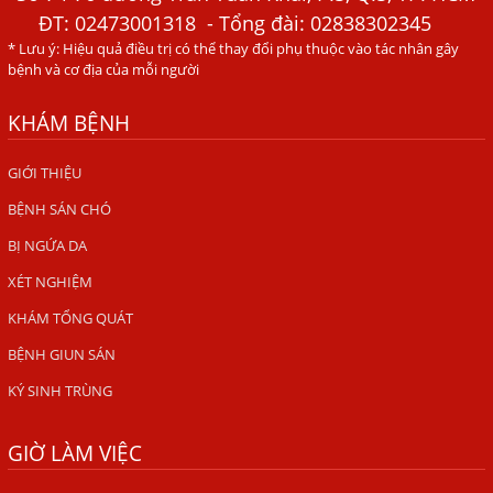
ĐT:
02473001318
- Tổng đài: 02838302345
Đau Mắt Đỏ, Nguyên Nhân Và Cách Điều Trị
* Lưu ý: Hiệu quả điều trị có thể thay đổi phụ thuộc vào tác nhân gây
HÀ NỘI – PHÁT BAN MẨN ĐỎ KHẮP NGƯỜI, ĐI KHÁM
bệnh và cơ địa của mỗi người
PHÁT HIỆN NHIỄM KÝ SINH TRÙNG
KHÁM BỆNH
Ăn hải sản sống, coi chừng nhiễm giun sán
TỔNG QUAN VỀ KÉM HẤP THU THỨC ĂN
GIỚI THIỆU
BỆNH SÁN CHÓ
HÀ NỘI – NHIỄM BA LOẠI KÝ SINH TRÙNG DO THÓI QUEN
ĂN MỘT MÓN ĂN SÁNG
BỊ NGỨA DA
ẤU TRÙNG SÁN CHÓ DI CHUYỂN QUA DA GÂY NGỨA
XÉT NGHIỆM
VIÊM DA ĐỒNG TIỀN
KHÁM TỔNG QUÁT
Tại sao khám bệnh viện da liễu nhiều năm không hết
BỆNH GIUN SÁN
ngứa?
KÝ SINH TRÙNG
Địa Chỉ Chữa Bệnh Giun Sán Chó Uy Tín Tại Hà Nội
GIỜ LÀM VIỆC
SÁN TRONG NÃO GÂY RA CÁC TRIỆU CHỨNG NHƯ TÂM
THẦN