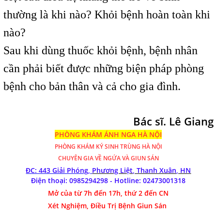
thường là khi nào? Khỏi bệnh hoàn toàn khi
nào?
Sau khi dùng thuốc khỏi bệnh, bệnh nhân
cần phải biết được những biện pháp phòng
bệnh cho bản thân và cả cho gia đình.
Bác sĩ. Lê Giang
PHÒNG KHÁM ÁNH NGA HÀ NỘI
PHÒNG KHÁM
KÝ SINH TRÙNG HÀ NỘI
CHUYÊN GIA VỀ NGỨA VÀ GIUN SÁN
ĐC: 443 Giải Phóng,
Phương Liệt, Thanh Xuân, HN
Điện thoại: 0985294298 - Hotline:
02473001318
Mở của từ 7h đến 17h, thứ 2 đến CN
Xét Nghiệm, Điều Trị Bệnh Giun Sán