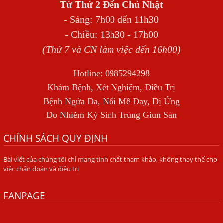
Từ Thứ 2 Đến Chủ Nhật
BỆNH GIUN XOẮN
- Sáng: 7h00 đến 11h30
Địa Chỉ Điều Trị Bệnh Sán Dây Uy Tín Tại Hà Nội
- Chiều: 13h30 - 17h00
TỔNG QUAN VỀ NHIỄM GIUN LƯƠN
(Thứ 7 và CN làm việc đến 16h00)
Bị Ngứa Nổi Mẩn Toàn Thân Do Giun Sán, Người Phụ Nữ
Hotline: 0985294298
Đầu Hàng Vì Trị Nhiều Lần Không Khỏi
Khám Bệnh, Xét Nghiệm, Điều Trị
NHIỄM TRÙNG NÃO DO AMIP, VIÊM MÀNG NÃO DO AMIP
Bệnh Ngứa Da, Nổi Mề Đay, Dị Ứng
NGUYÊN PHÁT
Do Nhiễm Ký Sinh Trùng Giun Sán
BÍ QUYẾT GIÚP ĐƯỜNG RUỘT KHỎE LẠI
CHÍNH SÁCH QUY ĐỊNH
Trị Bệnh Hôi Miệng Do Nhiễm Ký Sinh Trùng Giun Sán
Bài viết của chúng tôi chỉ mang tính chất tham khảo, không thay thế cho
Có Nên Quá Lo Lắng Khi Bị Ngứa Kéo Dài Do Nhiễm Giun
việc chẩn đoán và điều trị
Đũa Chó Mèo?
TÔI KHÔNG NGỜ ĐẾN MÌNH CŨNG BỊ NHIỄM SÁN CHÓ
FANPAGE
Viêm Da Dị Ứng Kéo Dài Tôi Chỉ Mong Tìm Được Nguyên
Nhân Để Chữa Trị.