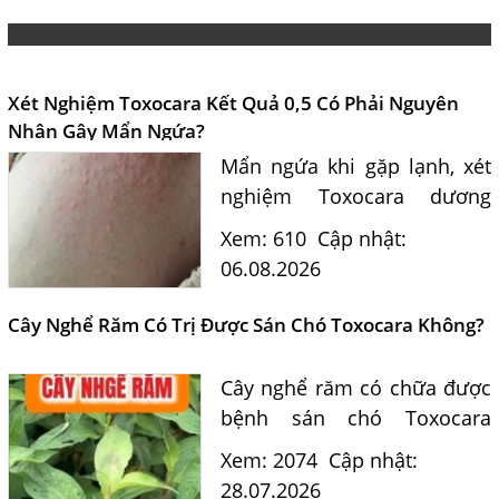
Xét Nghiệm Toxocara Kết Quả 0,5 Có Phải Nguyên
Nhân Gây Mẩn Ngứa?
Mẩn ngứa khi gặp lạnh, xét
nghiệm Toxocara dương
tính 0,5 có phải nguyên
Xem: 610
Cập nhật:
nhân? Tiến sĩ Bác sĩ Nguyễn
06.08.2026
Hằng Lan tư vấn triệu chứng,
điều trị và phòng ngừa sán...
Cây Nghể Răm Có Trị Được Sán Chó Toxocara Không?
Cây nghể răm có chữa được
bệnh sán chó Toxocara
không? Tiến sĩ Bác sĩ
Xem: 2074
Cập nhật:
Nguyễn Hằng Lan giải đáp
28.07.2026