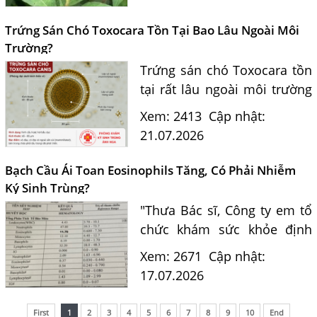
dựa trên bằng chứng khoa
học và hướng dẫn điều trị
Trứng Sán Chó Toxocara Tồn Tại Bao Lâu Ngoài Môi
của...
Trường?
Trứng sán chó Toxocara tồn
tại rất lâu ngoài môi trường
và là nguồn lây nhiễm nguy
Xem: 2413
Cập nhật:
hiểm cho con người. Tiến sĩ
21.07.2026
Bác sĩ Nguyễn Hằng Lan tư
vấn cách nhận biết...
Bạch Cầu Ái Toan Eosinophils Tăng, Có Phải Nhiễm
Ký Sinh Trùng?
"Thưa Bác sĩ, Công ty em tổ
chức khám sức khỏe định
kỳ. Kết quả xét nghiệm máu
Xem: 2671
Cập nhật:
của em có chỉ số bạch cầu ái
17.07.2026
toan (Eosinophils) tăng là
11.7%. Em nghe nói chỉ...
First
1
2
3
4
5
6
7
8
9
10
End