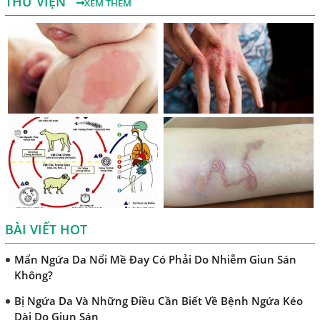
THƯ VIỆN
XEM THÊM
Chẩn Đoán Và Điều Trị Bệnh Echinococcus
Những Điều Cần Biết Về Giun Hình Ống
Chẩn Đoán Và Điều Trị Bệnh Amip Ở Não
Bệnh Sán Chó Dấu Hiệu Nhận Biết Và Thời Gian Trị Bệnh
Sán Chó
Trị Bệnh Sán Chó Có Khỏi Bệnh Ngứa Da Không?
TRIỆU CHỨNG GIUN SÁN CHÓ MÈO
Khi Trẻ Bị Dị Ứng Da Cần Làm Xét Nghiệm Gì Tìm Nguyên
Nhân Dị Ứng Da
BÀI VIẾT HOT
Điều trị bệnh sán lá gan ở đâu?
Mẩn Ngứa Da Nổi Mề Đay Có Phải Do Nhiễm Giun Sán
Không?
Bị Ngứa Da Và Những Điều Cần Biết Về Bệnh Ngứa Kéo
Dài Do Giun Sán