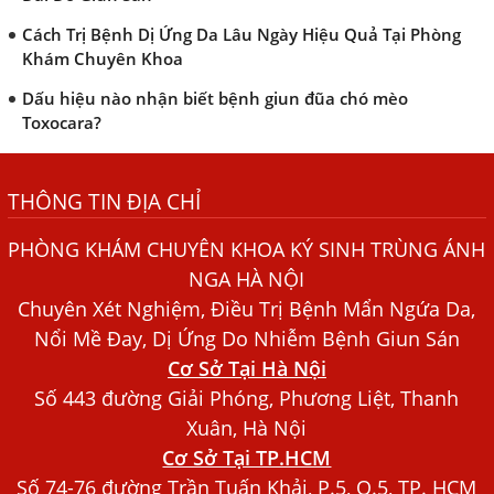
Cách Trị Bệnh Dị Ứng Da Lâu Ngày Hiệu Quả Tại Phòng
Khám Chuyên Khoa
Dấu hiệu nào nhận biết bệnh giun đũa chó mèo
Toxocara?
Những điều cần biết về bệnh giun đũa chó mèo
THÔNG TIN ĐỊA CHỈ
Bệnh Chàm Và Những Yếu Tố Liên Quan Đến Bệnh Giun
Sán
PHÒNG KHÁM CHUYÊN KHOA KÝ SINH TRÙNG ÁNH
Dấu Hiệu Ngứa Da, Dị Ứng, Nổi Mề Đay Do Nhiễm Sán
NGA HÀ NỘI
Chó Trong Máu
Chuyên Xét Nghiệm, Điều Trị Bệnh Mẩn Ngứa Da,
Bác sĩ Nguyễn Ngọc Ánh Phòng Khám Ánh Nga Đề Tài
Nổi Mề Đay, Dị Ứng Do Nhiễm Bệnh Giun Sán
Nghiên Cứu Khoa
Cơ Sở Tại Hà Nội
Xét Nghiệm Giun Sán Gồm Những Loại Nào? Chi Phí Bao
Số 443 đường Giải Phóng, Phương Liệt, Thanh
Nhiêu?
Xuân, Hà Nội
Cơ Sở Tại TP.HCM
Người Đàn Ông Phát Ban Mẩn Đỏ Khắp Người, Sau Ba
Tháng Mới Tìm Ra Nguyên Nhân
Số 74-76 đường Trần Tuấn Khải, P.5, Q.5, TP. HCM