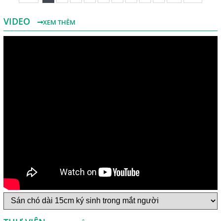
VIDEO
XEM THÊM
Một Số Điều Cần Biết Về Ký Sinh Trùng Demodex Trên Da
Người
Nguyên Nhân Và Tác Hại Của Bệnh Giun Chỉ Bạch Huyết