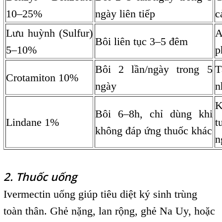
10–25%
ngày liên tiếp
c
Lưu huỳnh (Sulfur)
A
Bôi liên tục 3–5 đêm
5–10%
p
Bôi 2 lần/ngày trong 5
T
Crotamiton 10%
ngày
n
K
Bôi 6–8h, chỉ dùng khi
Lindane 1%
t
không đáp ứng thuốc khác
n
2. Thuốc uống
Ivermectin uống giúp tiêu diệt ký sinh trùng
toàn thân. Ghẻ nặng, lan rộng, ghẻ Na Uy, hoặc