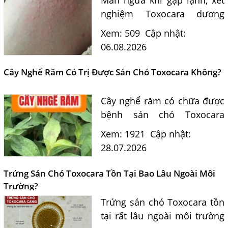
nghiệm Toxocara dương
tính 0,5 có phải nguyên
Xem: 509
Cập nhật:
nhân? Tiến sĩ Bác sĩ Nguyễn
06.08.2026
Hằng Lan tư vấn triệu chứng,
điều trị và phòng ngừa sán...
Cây Nghể Răm Có Trị Được Sán Chó Toxocara Không?
Cây nghể răm có chữa được
bệnh sán chó Toxocara
không? Tiến sĩ Bác sĩ
Xem: 1921
Cập nhật:
Nguyễn Hằng Lan giải đáp
28.07.2026
dựa trên bằng chứng khoa
học và hướng dẫn điều trị
Trứng Sán Chó Toxocara Tồn Tại Bao Lâu Ngoài Môi
của...
Trường?
Trứng sán chó Toxocara tồn
Một Số Điều Cần Biết Về Ký Sinh Trùng Demodex Trên Da
tại rất lâu ngoài môi trường
Người