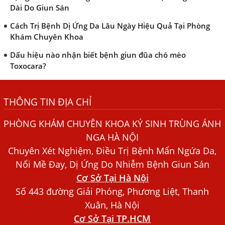
Dài Do Giun Sán
Cách Trị Bệnh Dị Ứng Da Lâu Ngày Hiệu Quả Tại Phòng
Khám Chuyên Khoa
Dấu hiệu nào nhận biết bệnh giun đũa chó mèo
Toxocara?
Những điều cần biết về bệnh giun đũa chó mèo
THÔNG TIN ĐỊA CHỈ
Bệnh Chàm Và Những Yếu Tố Liên Quan Đến Bệnh Giun
Sán
PHÒNG KHÁM CHUYÊN KHOA KÝ SINH TRÙNG ÁNH
Dấu Hiệu Ngứa Da, Dị Ứng, Nổi Mề Đay Do Nhiễm Sán
NGA HÀ NỘI
Chó Trong Máu
Chuyên Xét Nghiệm, Điều Trị Bệnh Mẩn Ngứa Da,
Bác sĩ Nguyễn Ngọc Ánh Phòng Khám Ánh Nga Đề Tài
Nổi Mề Đay, Dị Ứng Do Nhiễm Bệnh Giun Sán
Nghiên Cứu Khoa
Cơ Sở Tại Hà Nội
Xét Nghiệm Giun Sán Gồm Những Loại Nào? Chi Phí Bao
Số 443 đường Giải Phóng, Phương Liệt, Thanh
Nhiêu?
Xuân, Hà Nội
Cơ Sở Tại TP.HCM
Người Đàn Ông Phát Ban Mẩn Đỏ Khắp Người, Sau Ba