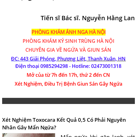
Tiến sĩ Bác sĩ. Nguyễn Hằng Lan
PHÒNG KHÁM ÁNH NGA HÀ NỘI
PHÒNG KHÁM
KÝ SINH TRÙNG HÀ NỘI
CHUYÊN GIA VỀ NGỨA VÀ GIUN SÁN
ĐC: 443 Giải Phóng,
Phương Liệt, Thanh Xuân, HN
Điện thoại 0985294298 - Hotline:
02473001318
Mở của từ 7h đến 17h, thứ 2 đến CN
Xét Nghiệm, Điều Trị Bệnh Giun Sán Gây Ngứa
Xét Nghiệm Toxocara Kết Quả 0,5 Có Phải Nguyên
Nhân Gây Mẩn Ngứa?
Mẩn ngứa khi gặp lạnh, xét