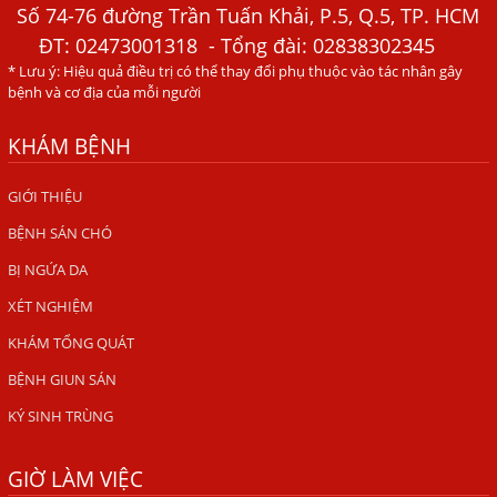
Tháng Mới Tìm Ra Nguyên Nhân
Số 74-76 đường Trần Tuấn Khải, P.5, Q.5, TP. HCM
ĐT:
02473001318
- Tổng đài: 02838302345
Đau Mắt Đỏ, Nguyên Nhân Và Cách Điều Trị
* Lưu ý: Hiệu quả điều trị có thể thay đổi phụ thuộc vào tác nhân gây
HÀ NỘI – PHÁT BAN MẨN ĐỎ KHẮP NGƯỜI, ĐI KHÁM
bệnh và cơ địa của mỗi người
PHÁT HIỆN NHIỄM KÝ SINH TRÙNG
KHÁM BỆNH
Ăn hải sản sống, coi chừng nhiễm giun sán
TỔNG QUAN VỀ KÉM HẤP THU THỨC ĂN
GIỚI THIỆU
BỆNH SÁN CHÓ
HÀ NỘI – NHIỄM BA LOẠI KÝ SINH TRÙNG DO THÓI QUEN
ĂN MỘT MÓN ĂN SÁNG
BỊ NGỨA DA
ẤU TRÙNG SÁN CHÓ DI CHUYỂN QUA DA GÂY NGỨA
XÉT NGHIỆM
VIÊM DA ĐỒNG TIỀN
KHÁM TỔNG QUÁT
Tại sao khám bệnh viện da liễu nhiều năm không hết
BỆNH GIUN SÁN
ngứa?
KÝ SINH TRÙNG
Địa Chỉ Chữa Bệnh Giun Sán Chó Uy Tín Tại Hà Nội
GIỜ LÀM VIỆC
SÁN TRONG NÃO GÂY RA CÁC TRIỆU CHỨNG NHƯ TÂM