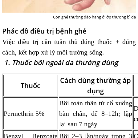
Con ghẻ thường đào hang ở lớp thượng bì da
Phác đồ điều trị bệnh ghẻ
Việc điều trị cần tuân thủ đúng thuốc + đúng
cách, kết hợp xử lý môi trường sống.
1. Thuốc bôi ngoài da thường dùng
Cách dùng thường áp
Thuốc
dụng
Bôi toàn thân từ cổ xuống
D
Permethrin 5%
bàn chân, để 8–12h; lặp
c
lại sau 7 ngày
Benzyl Benzoate
Bôi 2–3 lần/ngày trong 3
C