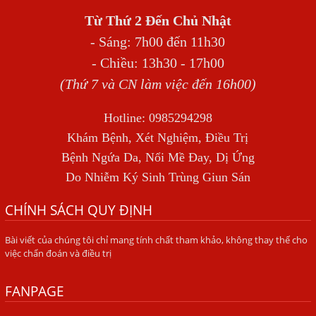
THẦN
Từ Thứ 2 Đến Chủ Nhật
BỆNH GIUN XOẮN
- Sáng: 7h00 đến 11h30
Địa Chỉ Điều Trị Bệnh Sán Dây Uy Tín Tại Hà Nội
- Chiều: 13h30 - 17h00
TỔNG QUAN VỀ NHIỄM GIUN LƯƠN
(Thứ 7 và CN làm việc đến 16h00)
Bị Ngứa Nổi Mẩn Toàn Thân Do Giun Sán, Người Phụ Nữ
Hotline: 0985294298
Đầu Hàng Vì Trị Nhiều Lần Không Khỏi
Khám Bệnh, Xét Nghiệm, Điều Trị
NHIỄM TRÙNG NÃO DO AMIP, VIÊM MÀNG NÃO DO AMIP
Bệnh Ngứa Da, Nổi Mề Đay, Dị Ứng
NGUYÊN PHÁT
Do Nhiễm Ký Sinh Trùng Giun Sán
BÍ QUYẾT GIÚP ĐƯỜNG RUỘT KHỎE LẠI
CHÍNH SÁCH QUY ĐỊNH
Trị Bệnh Hôi Miệng Do Nhiễm Ký Sinh Trùng Giun Sán
Bài viết của chúng tôi chỉ mang tính chất tham khảo, không thay thế cho
Có Nên Quá Lo Lắng Khi Bị Ngứa Kéo Dài Do Nhiễm Giun
việc chẩn đoán và điều trị
Đũa Chó Mèo?
TÔI KHÔNG NGỜ ĐẾN MÌNH CŨNG BỊ NHIỄM SÁN CHÓ
FANPAGE
Viêm Da Dị Ứng Kéo Dài Tôi Chỉ Mong Tìm Được Nguyên