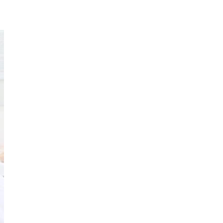
Trị
HÀ NỘI – PHÁT BAN MẨN ĐỎ KHẮP
NGƯỜI, ĐI KHÁM PHÁT HIỆN NHIỄM KÝ
SINH TRÙNG
Ăn hải sản sống, coi chừng nhiễm giun
sán
TỔNG QUAN VỀ KÉM HẤP THU THỨC ĂN
HÀ NỘI – NHIỄM BA LOẠI KÝ SINH
TRÙNG DO THÓI QUEN ĂN MỘT MÓN ĂN
SÁNG
ẤU TRÙNG SÁN CHÓ DI CHUYỂN QUA DA
GÂY NGỨA
VIÊM DA ĐỒNG TIỀN
Tại sao khám bệnh viện da liễu nhiều
năm không hết ngứa?