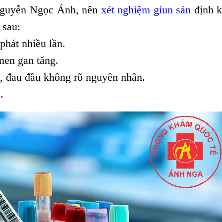
 Nguyễn Ngọc Ánh, nên
xét nghiệm giun sán
định 
 sau:
phát nhiều lần.
men gan tăng.
, đau đầu không rõ nguyên nhân.
.