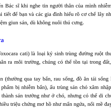
ến Bác sĩ khi nghe tin người thân của mình nhiễ
i tiết để bạn và các gia đình hiểu rõ cơ chế lây n
iệm giun sán, dù không nuôi thú cưng.
ra
oxocara cati) là loại ký sinh trùng đường ruột t
n ra môi trường, chúng có thể tồn tại trong đất,
n (thường qua tay bẩn, rau sống, đồ ăn tái sống
c phẩm bị nhiễm bẩn), ấu trùng sán chó xâm nhậ
 thành sán trưởng như ở chó, nhưng có thể di c
 nhiều triệu chứng mơ hồ như
mẩn ngứa, nổi mề đay