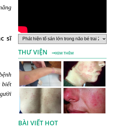
 năng
Bệnh Sán Chó Dấu Hiệu Nhận Biết Và
Thời Gian Trị Bệnh Sán Chó
Trị Bệnh Sán Chó Có Khỏi Bệnh Ngứa Da
Không?
c sĩ
TRIỆU CHỨNG GIUN SÁN CHÓ MÈO
THƯ VIỆN
Khi Trẻ Bị Dị Ứng Da Cần Làm Xét
XEM THÊM
Nghiệm Gì Tìm Nguyên Nhân Dị Ứng Da
Điều trị bệnh sán lá gan ở đâu?
 bệnh
Mẩn Ngứa Da Nổi Mề Đay Có Phải Do
 biết
Nhiễm Giun Sán Không?
người
Bị Ngứa Da Và Những Điều Cần Biết Về
Bệnh Ngứa Kéo Dài Do Giun Sán
Cách Trị Bệnh Dị Ứng Da Lâu Ngày Hiệu
Quả Tại Phòng Khám Chuyên Khoa
BÀI VIẾT HOT