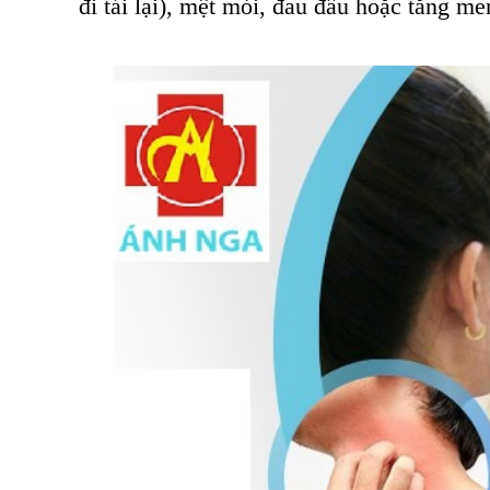
đi tái lại),
mệt mỏi, đau đầu hoặc tăng me