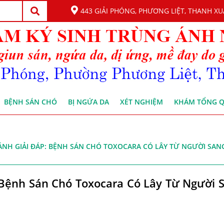
443 GIẢI PHÓNG, PHƯƠNG LIỆT, THANH XU
BỆNH SÁN CHÓ
BỊ NGỨA DA
XÉT NGHIỆM
KHÁM TỔNG 
ÁNH GIẢI ĐÁP: BỆNH SÁN CHÓ TOXOCARA CÓ LÂY TỪ NGƯỜI SAN
 Bệnh Sán Chó Toxocara Có Lây Từ Người 