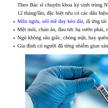
Theo Bác sĩ chuyên khoa ký sinh trùng
12 tháng/lần, đặc biệt nếu có các dấu hiệu
Mẩn ngứa, nổi mề đay
kéo dài,
dị ứng tái 
Mệt mỏi, chán ăn, đau tức hạ sườn phải, 
Ngủ không sâu giấc, chóng mặt, hay quên
Gia đình có người đã từng nhiễm giun sán