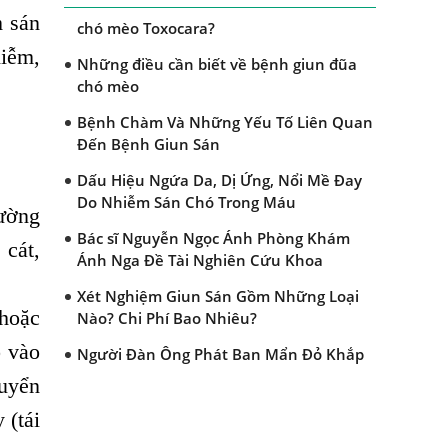
Dấu hiệu nào nhận biết bệnh giun đũa
m sán
chó mèo Toxocara?
hiễm,
Những điều cần biết về bệnh giun đũa
chó mèo
Bệnh Chàm Và Những Yếu Tố Liên Quan
Đến Bệnh Giun Sán
Dấu Hiệu Ngứa Da, Dị Ứng, Nổi Mề Đay
Do Nhiễm Sán Chó Trong Máu
hường
Bác sĩ Nguyễn Ngọc Ánh Phòng Khám
 cát,
Ánh Nga Đề Tài Nghiên Cứu Khoa
Xét Nghiệm Giun Sán Gồm Những Loại
 hoặc
Nào? Chi Phí Bao Nhiêu?
p vào
Người Đàn Ông Phát Ban Mẩn Đỏ Khắp
Người, Sau Ba Tháng Mới Tìm Ra Nguyên
huyển
Nhân
 (tái
Đau Mắt Đỏ, Nguyên Nhân Và Cách Điều