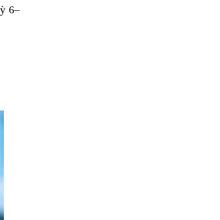
ĐŨA
kỳ 6–
Tại Sao Trẻ Em Mắc Giun Kim Lại Ngứa
Hậu Môn, Khám Trị Ở Đâu?
Bằng Cách Nào Sán Dây Chó
Echinococcus Có Thể “Đột Nhập” Vào Tới
Phổi Người Bệnh?
Bị Ngứa Da Do Giun Sán Dấu Hiệu Nhận
Biết Và Thời Gian Điều Trị
Mắt Bị Mờ Do Giun Sán Dấu Hiệu Nhận
Biết Và Thời Gian Điều Trị
Điều Trị Bệnh Sán Chó Tại Phòng Khám
Bệnh Giun Sán Ánh Nga
Sán Chó Có Lây Không?
KHI NÀO CẦN LÀM XÉT NGHIỆM KÝ SINH
TRÙNG