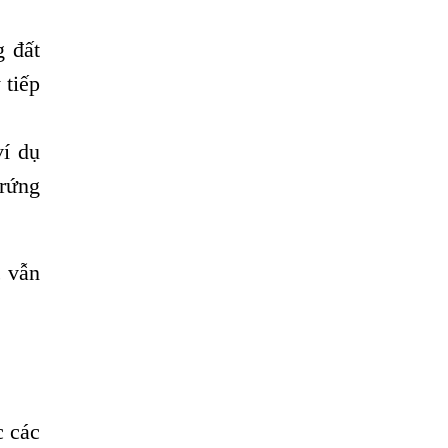
Có Nên Quá Lo Lắng Khi Bị Ngứa Kéo
g đất
Dài Do Nhiễm Giun Đũa Chó Mèo?
 tiếp
TÔI KHÔNG NGỜ ĐẾN MÌNH CŨNG BỊ
NHIỄM SÁN CHÓ
Viêm Da Dị Ứng Kéo Dài Tôi Chỉ Mong
ví dụ
Tìm Được Nguyên Nhân Để Chữa Trị.
trứng
Mẩn Ngứa Da Do Giun Sán Cách Phát
Hiện Nhiễm Sán Trong Máu Gây Ngứa
BỆNH DO SÁN LÁ LỚN Ở GAN
c vẫn
Thuốc Điều Trị Giun Đũa Chó Tại Phòng
Khám Chuyên Khoa Ký Sinh Trùng
Có Nên Quá Lo Lắng Khi Bị Nhiễm Bệnh
Sán Chó Mèo Toxocara?
Sán chó Những Dấu Hiệu Của Bệnh Sán
c các
Chó Chớ Nên Xem Thường