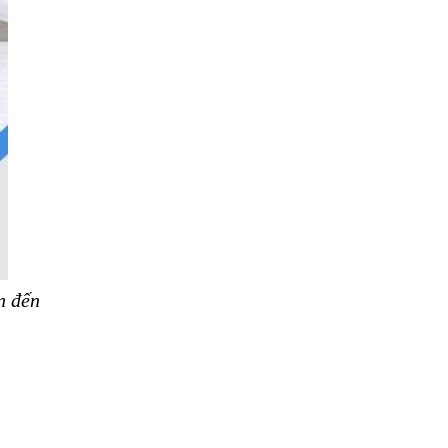
Địa Chỉ Chữa Bệnh Giun Sán Chó Uy Tín
Tại Hà Nội
SÁN TRONG NÃO GÂY RA CÁC TRIỆU
CHỨNG NHƯ TÂM THẦN
BỆNH GIUN XOẮN
Địa Chỉ Điều Trị Bệnh Sán Dây Uy Tín Tại
Hà Nội
TỔNG QUAN VỀ NHIỄM GIUN LƯƠN
Bị Ngứa Nổi Mẩn Toàn Thân Do Giun
Sán, Người Phụ Nữ Đầu Hàng Vì Trị
Nhiều Lần Không Khỏi
n đến
NHIỄM TRÙNG NÃO DO AMIP, VIÊM
MÀNG NÃO DO AMIP NGUYÊN PHÁT
BÍ QUYẾT GIÚP ĐƯỜNG RUỘT KHỎE LẠI
Trị Bệnh Hôi Miệng Do Nhiễm Ký Sinh
Trùng Giun Sán