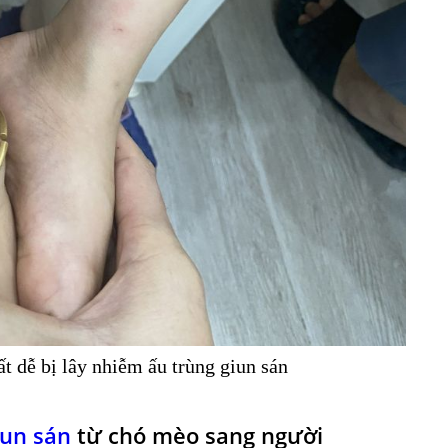
ất dễ bị lây nhiễm ấu trùng giun sán
iun sán
từ chó mèo sang người