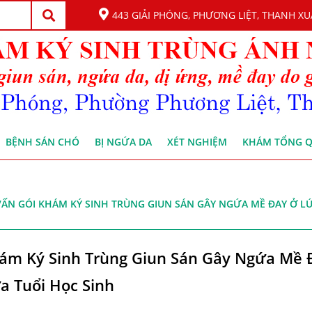
443 GIẢI PHÓNG, PHƯƠNG LIỆT, THANH XU
BỆNH SÁN CHÓ
BỊ NGỨA DA
XÉT NGHIỆM
KHÁM TỔNG 
VẤN GÓI KHÁM KÝ SINH TRÙNG GIUN SÁN GÂY NGỨA MỀ ĐAY Ở L
hám Ký Sinh Trùng Giun Sán Gây Ngứa Mề 
a Tuổi Học Sinh