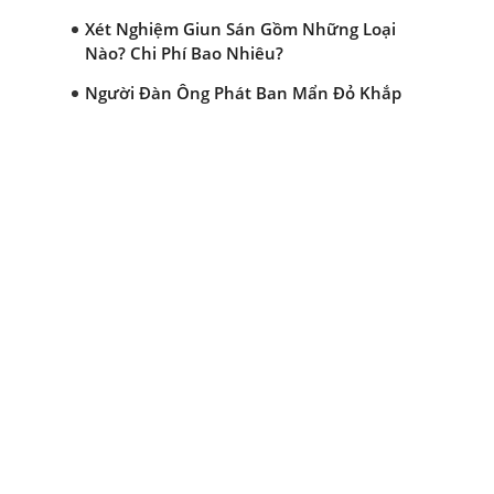
Xét Nghiệm Giun Sán Gồm Những Loại
Nào? Chi Phí Bao Nhiêu?
Người Đàn Ông Phát Ban Mẩn Đỏ Khắp
Người, Sau Ba Tháng Mới Tìm Ra Nguyên
Nhân
Đau Mắt Đỏ, Nguyên Nhân Và Cách Điều
Trị
HÀ NỘI – PHÁT BAN MẨN ĐỎ KHẮP
NGƯỜI, ĐI KHÁM PHÁT HIỆN NHIỄM KÝ
SINH TRÙNG
Ăn hải sản sống, coi chừng nhiễm giun
sán
TỔNG QUAN VỀ KÉM HẤP THU THỨC ĂN
HÀ NỘI – NHIỄM BA LOẠI KÝ SINH
TRÙNG DO THÓI QUEN ĂN MỘT MÓN ĂN
SÁNG