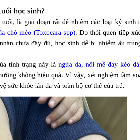
tuổi học sinh?
 tuổi, là giai đoạn rất dễ nhiễm các loại ký sinh 
ũa chó mèo (Toxocara spp)
. Do thói quen tiếp xú
á nhân chưa đầy đủ, học sinh dễ bị nhiễm ấu trù
ủa tình trạng này là
ngứa da, nổi mề đay kéo dà
 thường không hiệu quả. Vì vậy, xét nghiệm tầm so
 vệ sức khỏe làn da và toàn bộ cơ thể của trẻ.