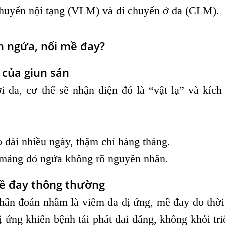
 chuyển nội tạng (VLM) và di chuyển ở da (CLM).
ẩn ngứa, nổi mề đay?
 của giun sán
 da, cơ thể sẽ nhận diện đó là “vật lạ” và kích
 dài nhiều ngày, thậm chí hàng tháng.
 mảng đỏ ngứa không rõ nguyên nhân.
mề đay thông thường
hẩn đoán nhầm là viêm da dị ứng, mề đay do thời 
ị ứng khiến bệnh tái phát dai dẳng, không khỏi tri