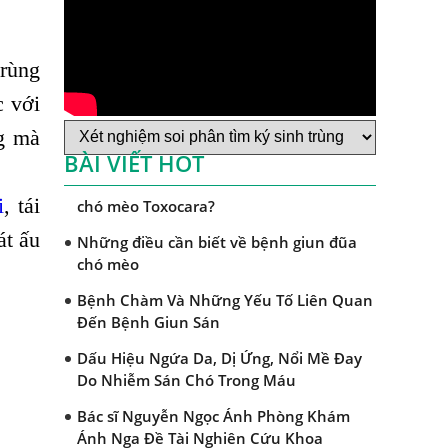
Mẩn Ngứa Da Nổi Mề Đay Có Phải Do
Nhiễm Giun Sán Không?
trùng
Bị Ngứa Da Và Những Điều Cần Biết Về
Bệnh Ngứa Kéo Dài Do Giun Sán
c với
Cách Trị Bệnh Dị Ứng Da Lâu Ngày Hiệu
ng mà
Quả Tại Phòng Khám Chuyên Khoa
BÀI VIẾT HOT
Dấu hiệu nào nhận biết bệnh giun đũa
i
, tái
chó mèo Toxocara?
át ấu
Những điều cần biết về bệnh giun đũa
chó mèo
Bệnh Chàm Và Những Yếu Tố Liên Quan
Đến Bệnh Giun Sán
Dấu Hiệu Ngứa Da, Dị Ứng, Nổi Mề Đay
Do Nhiễm Sán Chó Trong Máu
Bác sĩ Nguyễn Ngọc Ánh Phòng Khám
Ánh Nga Đề Tài Nghiên Cứu Khoa