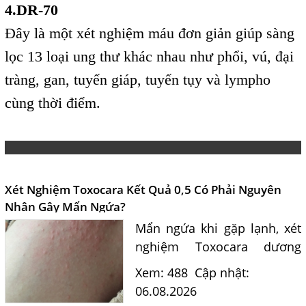
4.DR-70
Đây là một xét nghiệm máu đơn giản giúp sàng
lọc 13 loại ung thư khác nhau như phổi, vú, đại
tràng, gan, tuyến giáp, tuyến tụy và lympho
cùng thời điểm.
Xét Nghiệm Toxocara Kết Quả 0,5 Có Phải Nguyên
Nhân Gây Mẩn Ngứa?
Mẩn ngứa khi gặp lạnh, xét
nghiệm Toxocara dương
tính 0,5 có phải nguyên
Xem: 488
Cập nhật:
nhân? Tiến sĩ Bác sĩ Nguyễn
06.08.2026
Hằng Lan tư vấn triệu chứng,