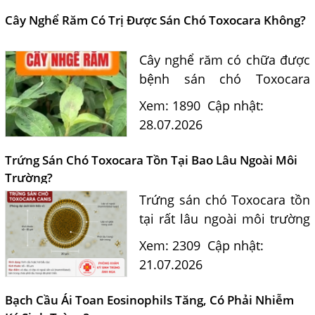
điều trị và phòng ngừa sán...
Cây Nghể Răm Có Trị Được Sán Chó Toxocara Không?
Cây nghể răm có chữa được
bệnh sán chó Toxocara
không? Tiến sĩ Bác sĩ
Xem: 1890
Cập nhật:
Nguyễn Hằng Lan giải đáp
28.07.2026
dựa trên bằng chứng khoa
học và hướng dẫn điều trị
Trứng Sán Chó Toxocara Tồn Tại Bao Lâu Ngoài Môi
của...
Trường?
Trứng sán chó Toxocara tồn
tại rất lâu ngoài môi trường
và là nguồn lây nhiễm nguy
Xem: 2309
Cập nhật:
hiểm cho con người. Tiến sĩ
21.07.2026
Bác sĩ Nguyễn Hằng Lan tư
vấn cách nhận biết...
Bạch Cầu Ái Toan Eosinophils Tăng, Có Phải Nhiễm