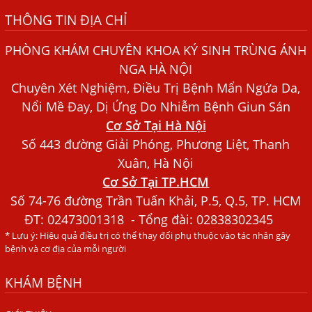
THÔNG TIN ĐỊA CHỈ
Bệnh Chàm Và Những Yếu Tố Liên Quan Đến Bệnh Giun
Sán
PHÒNG KHÁM CHUYÊN KHOA KÝ SINH TRÙNG ÁNH
Dấu Hiệu Ngứa Da, Dị Ứng, Nổi Mề Đay Do Nhiễm Sán
NGA HÀ NỘI
Chó Trong Máu
Chuyên Xét Nghiệm, Điều Trị Bệnh Mẩn Ngứa Da,
Bác sĩ Nguyễn Ngọc Ánh Phòng Khám Ánh Nga Đề Tài
Nổi Mề Đay, Dị Ứng Do Nhiễm Bệnh Giun Sán
Nghiên Cứu Khoa
Cơ Sở Tại Hà Nội
Xét Nghiệm Giun Sán Gồm Những Loại Nào? Chi Phí Bao
Số 443 đường Giải Phóng, Phương Liệt, Thanh
Nhiêu?
Xuân, Hà Nội
Cơ Sở Tại TP.HCM
Người Đàn Ông Phát Ban Mẩn Đỏ Khắp Người, Sau Ba
Tháng Mới Tìm Ra Nguyên Nhân
Số 74-76 đường Trần Tuấn Khải, P.5, Q.5, TP. HCM
ĐT:
02473001318
- Tổng đài: 02838302345
Đau Mắt Đỏ, Nguyên Nhân Và Cách Điều Trị
* Lưu ý: Hiệu quả điều trị có thể thay đổi phụ thuộc vào tác nhân gây
HÀ NỘI – PHÁT BAN MẨN ĐỎ KHẮP NGƯỜI, ĐI KHÁM
bệnh và cơ địa của mỗi người
PHÁT HIỆN NHIỄM KÝ SINH TRÙNG
KHÁM BỆNH
Ăn hải sản sống, coi chừng nhiễm giun sán