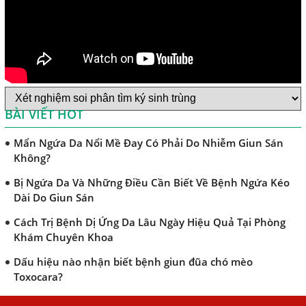
Sán Chó
Trị Bệnh Sán Chó Có Khỏi Bệnh Ngứa Da Không?
TRIỆU CHỨNG GIUN SÁN CHÓ MÈO
Khi Trẻ Bị Dị Ứng Da Cần Làm Xét Nghiệm Gì Tìm Nguyên
Nhân Dị Ứng Da
BÀI VIẾT HOT
Điều trị bệnh sán lá gan ở đâu?
Mẩn Ngứa Da Nổi Mề Đay Có Phải Do Nhiễm Giun Sán
Không?
Bị Ngứa Da Và Những Điều Cần Biết Về Bệnh Ngứa Kéo
Dài Do Giun Sán
Cách Trị Bệnh Dị Ứng Da Lâu Ngày Hiệu Quả Tại Phòng
Khám Chuyên Khoa
Dấu hiệu nào nhận biết bệnh giun đũa chó mèo
Toxocara?
Những điều cần biết về bệnh giun đũa chó mèo