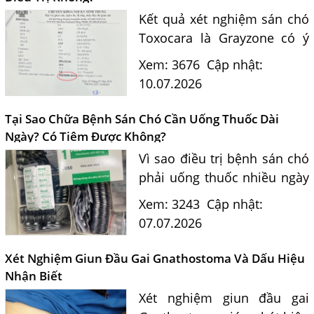
Kết quả xét nghiệm sán chó
Toxocara là Grayzone có ý
nghĩa gì? Bác sĩ Nguyễn Văn
Xem: 3676
Cập nhật:
Đức giải đáp khi nào cần
10.07.2026
điều trị, khi nào chỉ theo dõi
và những lưu ý phòng...
Tại Sao Chữa Bệnh Sán Chó Cần Uống Thuốc Dài
Ngày? Có Tiêm Được Không?
Vì sao điều trị bệnh sán chó
phải uống thuốc nhiều ngày
mà không thể tiêm một mũi
Xem: 3243
Cập nhật:
duy nhất? Bác sĩ Nguyễn
07.07.2026
Ngọc Ánh giải đáp theo phác
đồ điều trị hiện...
Xét Nghiệm Giun Đầu Gai Gnathostoma Và Dấu Hiệu
Nhận Biết
Xét nghiệm giun đầu gai