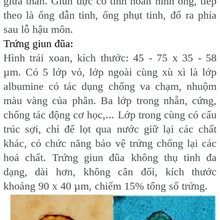
giữa thân. Giun đực có tinh hoàn hình ống, tiếp
theo là ống dẫn tinh, ống phụt tinh, đổ ra phía
sau lỗ hậu môn.
Trứng giun đũa:
Hình trái xoan, kích thước: 45 - 75 x 35 - 58
µm. Có 5 lớp vỏ, lớp ngoài cùng xù xì là lớp
albumine có tác dụng chống va chạm, nhuộm
màu vàng của phân. Ba lớp trong nhẵn, cứng,
chống tác động cơ học,... Lớp trong cùng có cấu
trúc sợi, chỉ để lọt qua nước giữ lại các chất
khác, có chức năng bảo vệ trứng chống lại các
hoá chất. Trứng giun đũa không thụ tinh đa
dạng, dài hơn, không cân đối, kích thước
khoảng 90 x 40 µm, chiếm 15% tổng số trứng.