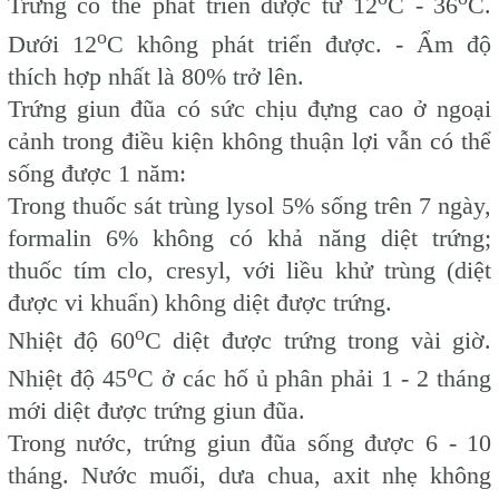
Trứng có thể phát triển được từ 12
C - 36
C.
o
Dưới 12
C không phát triển được. - Ẩm độ
thích hợp nhất là 80% trở lên.
Trứng giun đũa có sức chịu đựng cao ở ngoại
cảnh trong điều kiện không thuận lợi vẫn có thể
sống được 1 năm:
Trong thuốc sát trùng lysol 5% sống trên 7 ngày,
formalin 6% không có khả năng diệt trứng;
thuốc tím clo, cresyl, với liều khử trùng (diệt
được vi khuẩn) không diệt được trứng.
o
Nhiệt độ 60
C diệt được trứng trong vài giờ.
o
Nhiệt độ 45
C ở các hố ủ phân phải 1 - 2 tháng
mới diệt được trứng giun đũa.
Trong nước, trứng giun đũa sống được 6 - 10
tháng. Nước muối, dưa chua, axit nhẹ không