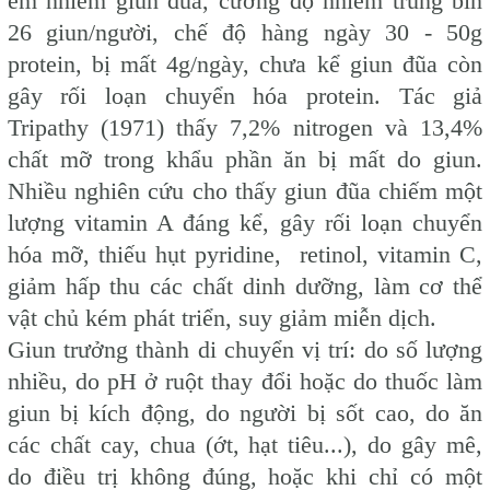
em nhiễm giun đũa, cường độ nhiễm trung bìn
26 giun/người, chế độ hàng ngày 30 - 50g
protein, bị mất 4g/ngày, chưa kể giun đũa còn
gây rối loạn chuyển hóa protein. Tác giả
Tripathy (1971) thấy 7,2% nitrogen và 13,4%
chất mỡ trong khẩu phần ăn bị mất do giun.
Nhiều nghiên cứu cho thấy giun đũa chiếm một
lượng vitamin A đáng kể, gây rối loạn chuyển
hóa mỡ, thiếu hụt pyridine, retinol, vitamin C,
giảm hấp thu các chất dinh dưỡng, làm cơ thể
vật chủ kém phát triển, suy giảm miễn dịch.
Giun trưởng thành di chuyển vị trí: do số lượng
nhiều, do pH ở ruột thay đổi hoặc do thuốc làm
giun bị kích động, do người bị sốt cao, do ăn
các chất cay, chua (ớt, hạt tiêu...), do gây mê,
do điều trị không đúng, hoặc khi chỉ có một