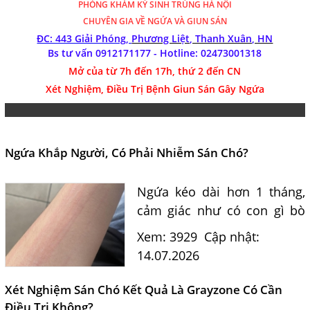
PHÒNG KHÁM
KÝ SINH TRÙNG HÀ NỘI
CHUYÊN GIA VỀ NGỨA VÀ GIUN SÁN
ĐC: 443 Giải Phóng,
Phương Liệt, Thanh Xuân, HN
Bs tư vấn 0912171177 - Hotline:
02473001318
Mở của từ 7h đến 17h, thứ 2 đến CN
Xét Nghiệm, Điều Trị Bệnh Giun Sán Gây Ngứa
Ngứa Khắp Người, Có Phải Nhiễm Sán Chó?
Ngứa kéo dài hơn 1 tháng,
cảm giác như có con gì bò
dưới da, gãi nổi vệt có phải
Xem: 3929
Cập nhật:
do ấu trùng sán chó
14.07.2026
Toxocara? Bác sĩ Nguyễn
Văn Đức tư vấn nguyên
Xét Nghiệm Sán Chó Kết Quả Là Grayzone Có Cần
nhân, dấu...
Điều Trị Không?