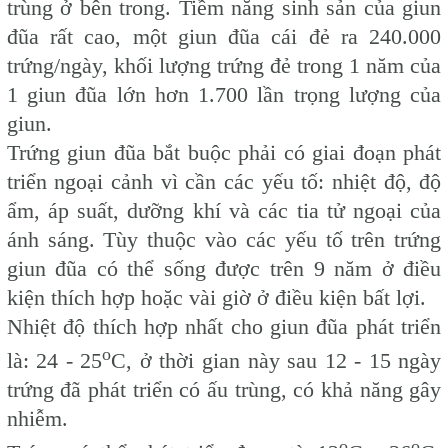
trùng ở bên trong. Tiềm năng sinh sản của giun
đũa rất cao, một giun đũa cái đẻ ra 240.000
trứng/ngày, khối lượng trứng đẻ trong 1 năm của
1 giun đũa lớn hơn 1.700 lần trọng lượng của
giun.
Trứng giun đũa bắt buộc phải có giai đoạn phát
triển ngoại cảnh vì cần các yếu tố: nhiệt độ, độ
ẩm, áp suất, dưỡng khí và các tia tử ngoại của
ánh sáng. Tùy thuộc vào các yếu tố trên trứng
giun đũa có thể sống được trên 9 năm ở điều
kiện thích hợp hoặc vài giờ ở điều kiện bất lợi.
Nhiệt độ thích hợp nhất cho giun đũa phát triển
o
là: 24 - 25
C, ở thời gian này sau 12 - 15 ngày
trứng đã phát triển có ấu trùng, có khả năng gây
nhiễm.
o
o