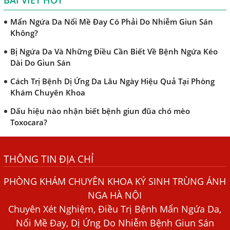
BÀI VIẾT HOT
Mẩn Ngứa Da Nổi Mề Đay Có Phải Do Nhiễm Giun Sán
Không?
Bị Ngứa Da Và Những Điều Cần Biết Về Bệnh Ngứa Kéo
Dài Do Giun Sán
Cách Trị Bệnh Dị Ứng Da Lâu Ngày Hiệu Quả Tại Phòng
Khám Chuyên Khoa
Dấu hiệu nào nhận biết bệnh giun đũa chó mèo
Toxocara?
Những điều cần biết về bệnh giun đũa chó mèo
Bệnh Chàm Và Những Yếu Tố Liên Quan Đến Bệnh Giun
Sán
THÔNG TIN ĐỊA CHỈ
Dấu Hiệu Ngứa Da, Dị Ứng, Nổi Mề Đay Do Nhiễm Sán
PHÒNG KHÁM CHUYÊN KHOA KÝ SINH TRÙNG ÁNH
Chó Trong Máu
NGA HÀ NỘI
Bác sĩ Nguyễn Ngọc Ánh Phòng Khám Ánh Nga Đề Tài
Chuyên Xét Nghiệm, Điều Trị Bệnh Mẩn Ngứa Da,
Nghiên Cứu Khoa
Nổi Mề Đay, Dị Ứng Do Nhiễm Bệnh Giun Sán