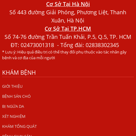
Xét Nghiệm Giun Sán Gồm Những Loại Nào? Chi Phí Bao
Cơ Sở Tại Hà Nội
Nhiêu?
Số 443 đường Giải Phóng, Phương Liệt, Thanh
Người Đàn Ông Phát Ban Mẩn Đỏ Khắp Người, Sau Ba
Xuân, Hà Nội
Tháng Mới Tìm Ra Nguyên Nhân
Cơ Sở Tại TP.HCM
Đau Mắt Đỏ, Nguyên Nhân Và Cách Điều Trị
Số 74-76 đường Trần Tuấn Khải, P.5, Q.5, TP. HCM
ĐT:
02473001318
- Tổng đài: 02838302345
HÀ NỘI – PHÁT BAN MẨN ĐỎ KHẮP NGƯỜI, ĐI KHÁM
* Lưu ý: Hiệu quả điều trị có thể thay đổi phụ thuộc vào tác nhân gây
PHÁT HIỆN NHIỄM KÝ SINH TRÙNG
bệnh và cơ địa của mỗi người
Ăn hải sản sống, coi chừng nhiễm giun sán
KHÁM BỆNH
TỔNG QUAN VỀ KÉM HẤP THU THỨC ĂN
HÀ NỘI – NHIỄM BA LOẠI KÝ SINH TRÙNG DO THÓI QUEN
GIỚI THIỆU
ĂN MỘT MÓN ĂN SÁNG
BỆNH SÁN CHÓ
ẤU TRÙNG SÁN CHÓ DI CHUYỂN QUA DA GÂY NGỨA
BỊ NGỨA DA
VIÊM DA ĐỒNG TIỀN
XÉT NGHIỆM
Tại sao khám bệnh viện da liễu nhiều năm không hết
KHÁM TỔNG QUÁT
ngứa?