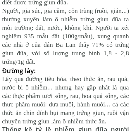
diệt được trứng giun đũa.
Người, gia súc, gia cầm, côn trùng (ruồi, gián...)
thường xuyên làm ô nhiễm trứng giun đũa ra
môi trường: đất, nước, không khí. Người ta xét
nghiệm 935 mẫu đất (100g/mẫu), xung quanh
các nhà ở của dân Ba Lan thấy 71% có trứng
giun đũa, với số lượng trung bình 1,8 - 2,8
trứng/1g đất.
Đường lây:
Lây qua đường tiêu hóa, theo thức ăn, rau quả,
nước bị ô nhiễm... nhưng hay gặp nhất là qua
các thực phẩm tươi sống, rau, hoa quả sống, các
thực phẩm muối: dưa muối, hành muối... cả các
thức ăn chín dính bụi mang trứng giun, ruồi vận
chuyển trứng giun làm ô nhiễm thức ăn.
Thống kê tỷ lệ nhiễm giun đũa người