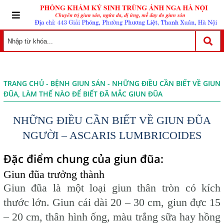
TRANG CHỦ
-
BỆNH GIUN SÁN
- NHỮNG ĐIỀU CẦN BIẾT VỀ GIUN
ĐŨA, LÀM THẾ NÀO ĐỂ BIẾT ĐÃ MẮC GIUN ĐŨA
NHỮNG ĐIỀU CẦN BIẾT VỀ GIUN ĐŨA
NGƯỜI – ASCARIS LUMBRICOIDES
Đặc điểm chung của giun đũa:
Giun đũa trưởng thành
Giun đũa là một loại giun thân tròn có kích
thước lớn. Giun cái dài 20 – 30 cm, giun đực 15
– 20 cm, thân hình ống, màu trắng sữa hay hồng