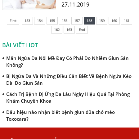
ngứa da, dị ứng. Bệnh
27.11.2019
thường gặp ở mọi lứa tuổi
TRIỆU CHỨNG GIUN SÁN CHÓ MÈO
và gây ra nhiều tác hại đến...
First
153
154
155
156
157
158
159
160
161
Khi Trẻ Bị Dị Ứng Da Cần Làm Xét Nghiệm Gì Tìm Nguyên
Nhân Dị Ứng Da
162
163
End
Điều trị bệnh sán lá gan ở đâu?
BÀI VIẾT HOT
Mẩn Ngứa Da Nổi Mề Đay Có Phải Do Nhiễm Giun Sán
Không?
Bị Ngứa Da Và Những Điều Cần Biết Về Bệnh Ngứa Kéo
Dài Do Giun Sán
Cách Trị Bệnh Dị Ứng Da Lâu Ngày Hiệu Quả Tại Phòng
Khám Chuyên Khoa
Dấu hiệu nào nhận biết bệnh giun đũa chó mèo
Toxocara?
Những điều cần biết về bệnh giun đũa chó mèo
Bệnh Chàm Và Những Yếu Tố Liên Quan Đến Bệnh Giun