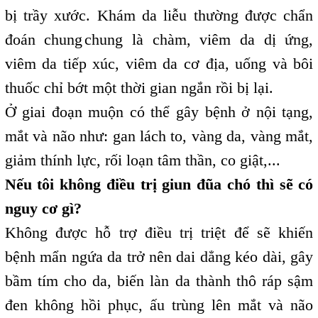
bị trầy xước. Khám da liễu thường được chẩn
đoán chung
chung là chàm, viêm da dị ứng,
,
viêm da tiếp xúc, viêm da cơ địa, uống và bôi
thuốc chỉ bớt một thời gian ngắn rồi bị lại.
Ở giai đoạn muộn có thể gây bệnh ở nội tạng,
mắt và não như: gan lách to, vàng da, vàng mắt,
giảm thính lực, rối loạn tâm thần, co giật,...
Nếu tôi không điều trị giun đũa chó thì sẽ có
nguy cơ gì?
Không được hỗ trợ điều trị triệt để sẽ khiến
bệnh mẩn ngứa da trở nên dai dẳng kéo dài, gây
bầm tím cho da, biến làn da thành thô ráp sậm
đen không hồi phục, ấu trùng lên mắt và não