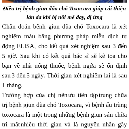
Điều trị bệnh giun đũa chó Toxocara giúp cải thiện
làn da khi bị nổi mề đay, dị ứng
Chẩn đoán bệnh giun đũa chó Toxocara là xét
nghiệm máu bằng phương pháp miễn dịch tự
động ELISA, cho kết quả xét nghiệm sau 3 đến
5 giờ. Sau khi có kết quả bác sĩ sẽ kê toa cho
bạn về nhà uống thuốc, bệnh ngứa sẽ ổn định
sau
3 đến
5 ngày. Thời gian xét nghiệm lại là sau
,
,
1 tháng.
Trường hợp của chị nên
ưu tiên tập
trung chữa
,
,
trị bệnh giun đũa chó Toxocara, vì bệnh ấu trùng
toxocara là một trong những bệnh giun sán chữa
trị mất
nhiều thời gian và là nguyên nhân gây
,