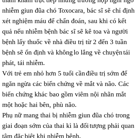
,
nhiễm giun đũa chó Toxocara, bác sĩ sẽ chỉ định
xét nghiệm máu để chẩn đoán, sau khi có kết
quả nếu nhiễm bệnh bác sĩ sẽ kê toa và người
bệnh lấy thuốc về nhà điều trị từ 2 đến 3 tuần
bệnh sẽ ổn định và không
lo lắng về chuyện
tái
,
,
phát, tái nhiễm.
Với trẻ em nhỏ hơn 5 tuổi cần
điều trị sớm để
,
ngăn ngừa các biến chứng về mắt và não. Các
biến chứng khác bao gồm viêm nội nhãn mắt
một hoặc hai bên, phù não.
Phụ nữ mang thai bị nhiễm giun đũa chó trong
giai đoạn sớm của thai kì là đối
tượng phải quan
,
tâm đặc
biệt khi nhiễm bệnh.
,