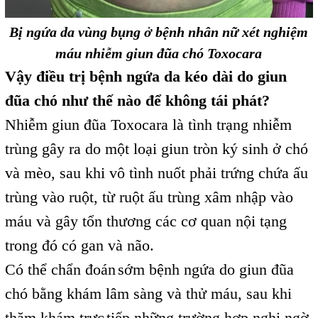
Bị ngứa da vùng bụng ở bệnh nhân nữ xét nghiệm
máu nhiễm giun đũa chó Toxocara
Vậy điều trị bệnh ngứa da kéo dài do giun
đũa chó như thế nào để không tái phát?
Nhiễm giun đũa Toxocara là tình trạng nhiễm
trùng gây ra do một loại giun tròn ký sinh ở chó
và mèo, sau khi vô tình nuốt phải trứng chứa ấu
trùng vào ruột, từ ruột ấu trùng xâm nhập vào
máu và gây tổn thương các cơ quan nội tạng
trong đó có gan và não.
Có thể chẩn đoán
sớm bệnh ngứa do giun đũa
,
chó bằng khám lâm sàng và thử máu, sau khi
thăm khám trực
tiếp những trường hợp nghi ngờ