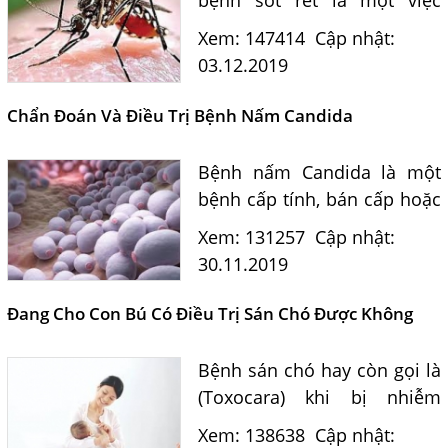
quan trọng vì giúp phát hiện
Xem: 147414
Cập nhật:
bệnh sớm, chọn lựa thuốc
03.12.2019
sốt rét hiệu quả và ngăn
bệnh diễn tiến nặng dẫn...
Chẩn Đoán Và Điều Trị Bệnh Nấm Candida
Bệnh nấm Candida là một
Một Số Điều Cần Biết Về Ký Sinh Trùng Demodex Trên Da
bệnh cấp tính, bán cấp hoặc
Người
mạn tính do nấm men thuộc
Xem: 131257
Cập nhật:
Nguyên Nhân Và Tác Hại Của Bệnh Giun Chỉ Bạch Huyết
giống Candida, hầu hết
30.11.2019
thường là Candida
Chẩn Đoán Và Điều Trị Bệnh Echinococcus
albicans....
Đang Cho Con Bú Có Điều Trị Sán Chó Được Không
Những Điều Cần Biết Về Giun Hình Ống
Chẩn Đoán Và Điều Trị Bệnh Amip Ở Não
Bệnh sán chó hay còn gọi là
Bệnh Sán Chó Dấu Hiệu Nhận Biết Và Thời Gian Trị Bệnh
(Toxocara) khi bị nhiễm
Sán Chó
trong cơ thể thường gây
Xem: 138638
Cập nhật:
Trị Bệnh Sán Chó Có Khỏi Bệnh Ngứa Da Không?