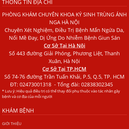
THÔNG TIN ĐỊA CHỈ
Sán
Dấu Hiệu Ngứa Da, Dị Ứng, Nổi Mề Đay Do Nhiễm Sán
PHÒNG KHÁM CHUYÊN KHOA KÝ SINH TRÙNG ÁNH
Chó Trong Máu
NGA HÀ NỘI
Bác sĩ Nguyễn Ngọc Ánh Phòng Khám Ánh Nga Đề Tài
Chuyên Xét Nghiệm, Điều Trị Bệnh Mẩn Ngứa Da,
Nghiên Cứu Khoa
Nổi Mề Đay, Dị Ứng Do Nhiễm Bệnh Giun Sán
Cơ Sở Tại Hà Nội
Xét Nghiệm Giun Sán Gồm Những Loại Nào? Chi Phí Bao
Nhiêu?
Số 443 đường Giải Phóng, Phương Liệt, Thanh
Xuân, Hà Nội
Người Đàn Ông Phát Ban Mẩn Đỏ Khắp Người, Sau Ba
Cơ Sở Tại TP.HCM
Tháng Mới Tìm Ra Nguyên Nhân
Số 74-76 đường Trần Tuấn Khải, P.5, Q.5, TP. HCM
Đau Mắt Đỏ, Nguyên Nhân Và Cách Điều Trị
ĐT:
02473001318
- Tổng đài: 02838302345
HÀ NỘI – PHÁT BAN MẨN ĐỎ KHẮP NGƯỜI, ĐI KHÁM
* Lưu ý: Hiệu quả điều trị có thể thay đổi phụ thuộc vào tác nhân gây
PHÁT HIỆN NHIỄM KÝ SINH TRÙNG
bệnh và cơ địa của mỗi người
Ăn hải sản sống, coi chừng nhiễm giun sán
KHÁM BỆNH
TỔNG QUAN VỀ KÉM HẤP THU THỨC ĂN
GIỚI THIỆU
HÀ NỘI – NHIỄM BA LOẠI KÝ SINH TRÙNG DO THÓI QUEN