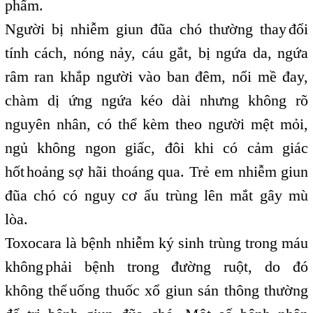
phẩm.
Người bị nhiễm giun đũa chó thường thay
đổi
,
tính cách, nóng nảy, cáu gắt, bị ngứa da, ngứa
râm ran khắp người vào ban đêm, nổi mề đay,
chàm dị ứng ngứa kéo dài nhưng không rõ
nguyên nhân, có thể kèm theo người mệt mỏi,
ngủ không ngon giấc, đôi khi có cảm giác
hốt
hoảng sợ hãi thoáng qua. Trẻ em nhiễm giun
,
đũa chó có nguy cơ ấu trùng lên mắt gây mù
lòa.
Toxocara là bệnh nhiễm ký sinh trùng trong máu
không
phải bệnh trong đường ruột, do đó
,
không thể
uống thuốc xổ giun sán thông thường
,