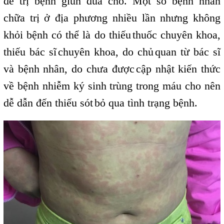
để trị bệnh giun đũa chó. Một số bệnh nhân
chữa trị ở địa phương nhiều lần nhưng không
khỏi bệnh có thể là do thiếu
thuốc chuyên khoa,
,
thiếu bác sĩ
chuyên khoa, do chủ
quan từ bác sĩ
,
,
và bệnh nhân, do chưa được
cập nhật kiến thức
,
về bệnh nhiễm ký sinh trùng trong máu cho nên
dễ dẫn đến thiếu sót
bỏ qua tình trạng bệnh.
,