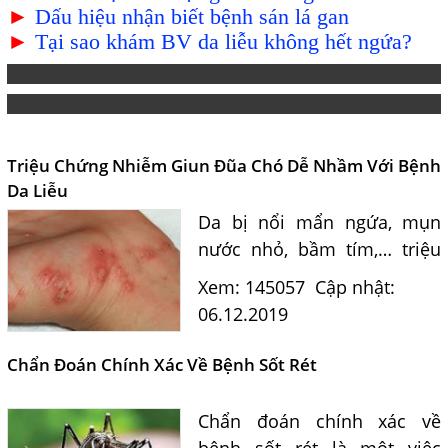
►
Dấu hiệu nhận biết bệnh sán lá gan
►
Tại sao khám BV da liễu không hết ngứa?
Triệu Chứng Nhiễm Giun Đũa Chó Dễ Nhầm Với Bệnh
Da Liễu
Da bị nổi mẩn ngứa, mụn
nước nhỏ, bầm tím,… triệu
chứng giống hệt các bệnh
Xem: 145057
Cập nhật:
da liễu, nhưng khi đi khám
06.12.2019
nhiều người đã rất bất ngờ
khi bác sĩ kết luận...
Chẩn Đoán Chính Xác Về Bệnh Sốt Rét
Chẩn đoán chính xác về
bệnh sốt rét là một việc