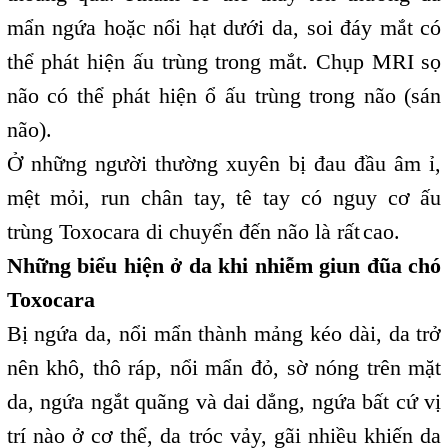
mẩn ngứa hoặc nổi hạt dưới da, soi đáy mắt có
thể phát hiện ấu trùng trong mắt. Chụp MRI sọ
não có thể phát hiện ổ ấu trùng trong não (sán
não).
Ở những người thường xuyên bị đau đầu âm ỉ,
mệt mỏi, run chân tay, tê tay có nguy cơ ấu
trùng Toxocara di chuyển đến não là rất
cao.
,
Những biểu hiện ở da khi nhiễm giun đũa chó
Toxocara
Bị ngứa da, nổi mẩn thành mảng kéo dài, da trở
nên khô, thô ráp, nổi mẩn đỏ, sờ nóng trên mặt
da, ngứa ngắt quãng và dai dẳng, ngứa bất cứ vị
trí nào ở cơ thể, da tróc vảy, gãi nhiều khiến da