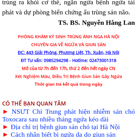
trùng ra khỏi cơ thể, ngăn ngừa bệnh ngứa tái
phát và dự phòng biến chứng ấu trùng sán não.
TS. BS. Nguyễn Hằng Lan
PHÒNG KHÁM
KÝ SINH TRÙNG ÁNH NGA HÀ NỘI
CHUYÊN GIA VỀ NGỨA VÀ GIUN SÁN
ĐC: 443 Giải Phóng, Phương Liệt, Th. Xuân, Hà Nội
ĐT Tư vấn:
0985294298
- Hotline:
02473001318
Mở của từ 7h đến 17h, thứ 2 đến hết ngày CN
Xét Nghiệm Máu, Điều Trị Bệnh Giun Sán Gây Ngứa
Thời gian trả kết quả trong ngày
CÓ THỂ BẠN QUAN TÂM
►
NSƯT Chí Trung phát hiện nhiễm sán chó
Toxocara sau nhiều tháng ngứa kéo dài
►
Địa chỉ trị bệnh giun sán chó tại Hà Nội
►
Cách nhận biết bị ngứa da do giun sán